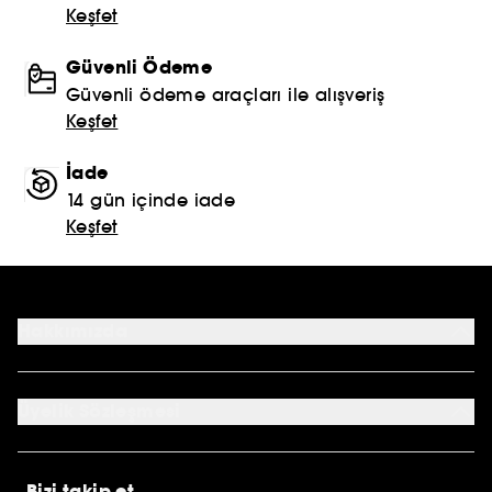
Keşfet
Güvenli Ödeme
Güvenli ödeme araçları ile alışveriş
Keşfet
İade
14 gün içinde iade
Keşfet
Hakkımızda
Mağazalar
Profil Bilgilerim
Üyelik Sözleşmesi
Siparişlerim
Sephora Kart
Genel Şartlar ve Koşullar
Kampanyalar
Çerez Aydınlatma Metni
E-Hediye Kartı
Bizi takip et