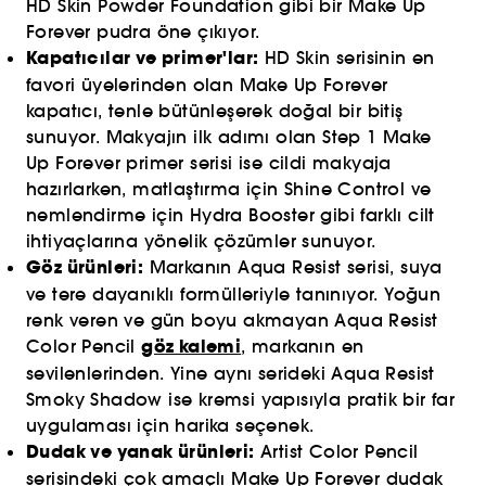
HD Skin Powder Foundation gibi bir Make Up
Forever pudra öne çıkıyor.
Kapatıcılar ve primer'lar:
HD Skin serisinin en
favori üyelerinden olan Make Up Forever
kapatıcı, tenle bütünleşerek doğal bir bitiş
sunuyor. Makyajın ilk adımı olan Step 1 Make
Up Forever primer serisi ise cildi makyaja
hazırlarken, matlaştırma için Shine Control ve
nemlendirme için Hydra Booster gibi farklı cilt
ihtiyaçlarına yönelik çözümler sunuyor.
Göz ürünleri:
Markanın Aqua Resist serisi, suya
ve tere dayanıklı formülleriyle tanınıyor. Yoğun
renk veren ve gün boyu akmayan Aqua Resist
göz kalemi
Color Pencil
, markanın en
sevilenlerinden. Yine aynı serideki Aqua Resist
Smoky Shadow ise kremsi yapısıyla pratik bir far
uygulaması için harika seçenek.
Dudak ve yanak ürünleri:
Artist Color Pencil
serisindeki çok amaçlı Make Up Forever dudak