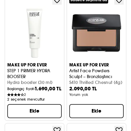
Sadece Sephora'da
MAKE UP FOR EVER
MAKE UP FOR EVER
STEP 1 PRIMER HYDRA
Artist Face Powders
BOOSTER
Sculpt – Bronzlaştırıcı
Nemlendirici Makyaj Bazı
Hydra booster (30 ml)
S410 Thrilled Chesnut (4g)
1.690,00 TL
2.090,00 TL
Başlangıç fiyatı
2
Yorum yok
2 seçenek mevcuttur
Ekle
Ekle