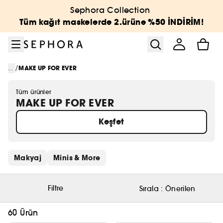
Menüye git
Ana içeriğe git
Alt bilgiye git
Sephora Collection
Tüm kağıt maskelerde 2.ürüne %50 İNDİRİM!
/
...
MAKE UP FOR EVER
Tüm ürünler
MAKE UP FOR EVER
Keşfet
Hızlı bağlantıları atla
Makyaj
Minis & More
Filtre
Sırala :
Önerilen
60 Ürün