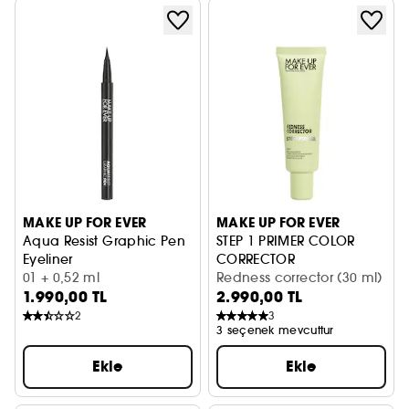
MAKE UP FOR EVER
MAKE UP FOR EVER
Aqua Resist Graphic Pen
STEP 1 PRIMER COLOR
Eyeliner
CORRECTOR
01 + 0,52 ml
Renk Eşitleyici Makyaj Bazı
Redness corrector (30 ml)
1.990,00 TL
2.990,00 TL
2
3
3 seçenek mevcuttur
Ekle
Ekle