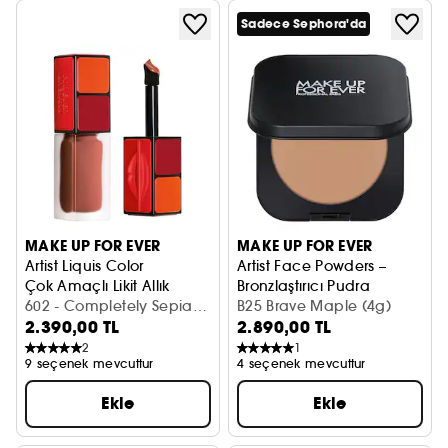
Sadece Sephora'da
MAKE UP FOR EVER
MAKE UP FOR EVER
Artist Liquis Color
Artist Face Powders –
Çok Amaçlı Likit Allık
Bronzlaştırıcı Pudra
602 - Completely Sepia (6
B25 Brave Maple (4g)
2.390,00 TL
2.890,00 TL
ml)
2
1
9 seçenek mevcuttur
4 seçenek mevcuttur
Ekle
Ekle