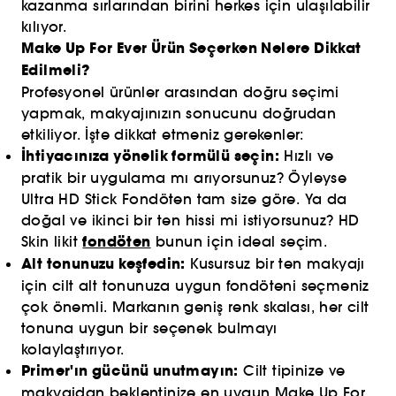
kazanma sırlarından birini herkes için ulaşılabilir
kılıyor.
Make Up For Ever Ürün Seçerken Nelere Dikkat
Edilmeli?
Profesyonel ürünler arasından doğru seçimi
yapmak, makyajınızın sonucunu doğrudan
etkiliyor. İşte dikkat etmeniz gerekenler:
İhtiyacınıza yönelik formülü seçin:
Hızlı ve
pratik bir uygulama mı arıyorsunuz? Öyleyse
Ultra HD Stick Fondöten tam size göre. Ya da
doğal ve ikinci bir ten hissi mi istiyorsunuz? HD
fondöten
Skin likit
bunun için ideal seçim.
Alt tonunuzu keşfedin:
Kusursuz bir ten makyajı
için cilt alt tonunuza uygun fondöteni seçmeniz
çok önemli. Markanın geniş renk skalası, her cilt
tonuna uygun bir seçenek bulmayı
kolaylaştırıyor.
Primer'ın gücünü unutmayın:
Cilt tipinize ve
makyajdan beklentinize en uygun Make Up For