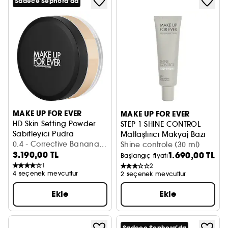
Sadece Sephora'da
MAKE UP FOR EVER
MAKE UP FOR EVER
HD Skin Setting Powder
STEP 1 SHINE CONTROL
Sabitleyici Pudra
Matlaştırıcı Makyaj Bazı
0.4 - Corrective Banana
Shine controle (30 ml)
3.190,00 TL
(18 g)
1.690,00 TL
Başlangıç fiyatı
1
2
4 seçenek mevcuttur
2 seçenek mevcuttur
Ekle
Ekle