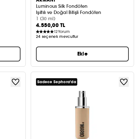
Luminous Silk Fondöten
Işıltılı ve Doğal Bitişli Fondöten
1 (30 ml)
4.550,00 TL
12
Yorum
24 seçenek mevcuttur
Ekle
Sadece Sephora'da