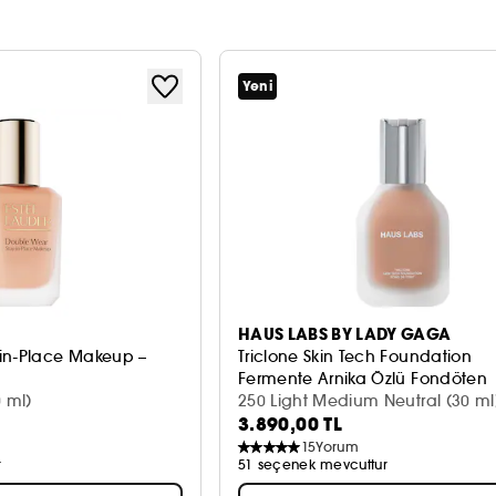
Yeni
HAUS LABS BY LADY GAGA
in-Place Makeup –
Triclone Skin Tech Foundation
Fermente Arnika Özlü Fondöten
0 ml)
250 Light Medium Neutral (30 ml
3.890,00 TL
15
Yorum
r
51 seçenek mevcuttur