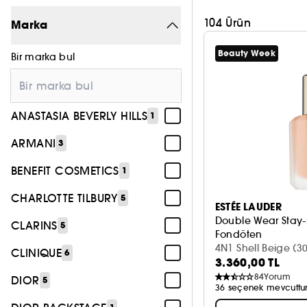
104 Ürün
Marka
Beauty Week
Bir marka bul
ANASTASIA BEVERLY HILLS
1
ARMANI
3
BENEFIT COSMETICS
1
CHARLOTTE TILBURY
5
ESTÉE LAUDER
Double Wear Stay-
CLARINS
5
Fondöten
4N1 Shell Beige (3
CLINIQUE
6
3.360,00 TL
84
Yorum
DIOR
5
36 seçenek mevcuttu