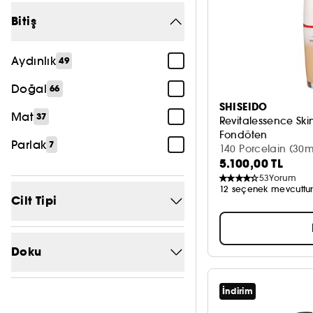
Bitiş
Jojoba
2
Komedojenik olmayan
22
Aydınlık
49
Daha fazla gör
Doğal
66
SHISEIDO
Mat
37
Revitalessence Ski
Fondöten
Parlak
7
140 Porcelain (30m
5.100,00 TL
53
Yorum
12 seçenek mevcuttu
Cilt Tipi
Hassas cilt
24
Doku
Her cilt tipi
90
Balm
İndirim
2
Karma cilt
32