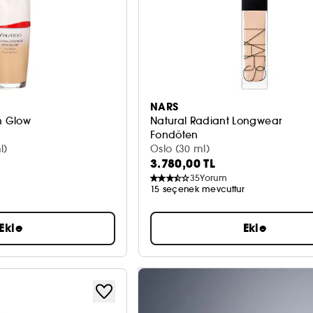
NARS
n Glow
Natural Radiant Longwear
Fondöten
l)
Oslo (30 ml)
3.780,00 TL
35
Yorum
r
15 seçenek mevcuttur
Ekle
Ekle