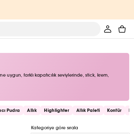
ne uygun, farklı kapatıcılık seviylerinde, stick, krem,
rıcı Pudra
Allık
Highlighter
Allık Paleti
Kontür
Re
Kategoriye göre sırala