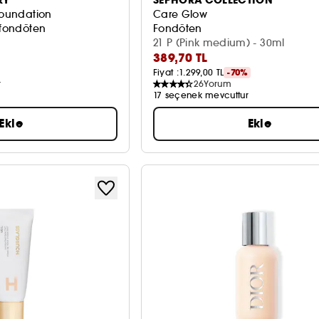
Foundation
Care Glow
 fondöten
Fondöten
21 P (Pink medium) - 30ml
389,70 TL
Fiyat :
1.299,00 TL
-70%
r
26
Yorum
17 seçenek mevcuttur
Ekle
Ekle