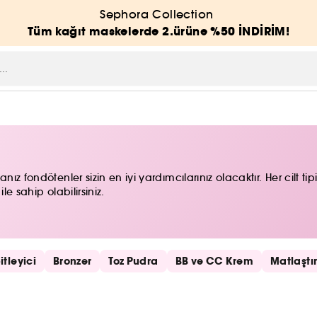
Sephora Collection
Tüm kağıt maskelerde 2.ürüne %50 İNDİRİM!
z fondötenler sizin en iyi yardımcılarınız olacaktır. Her cilt tipi
e sahip olabilirsiniz.
tleyici
Bronzer
Toz Pudra
BB ve CC Krem
Matlaştı