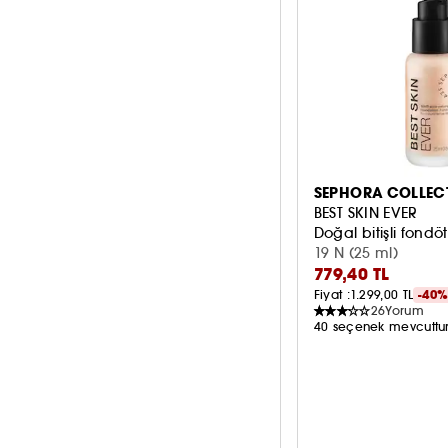
Jel
3
Kuru cilt
27
Kirpikler
1
Yağlı cilt
27
Krem
9
Pudra
15
Serum
6
SEPHORA COLLEC
Sıvı
71
BEST SKIN EVER
Doğal bitişli fondöt
Sprey
1
19 N (25 ml)
779,40 TL
Daha fazla gör
Fiyat :
1.299,00 TL
-40
26
Yorum
40 seçenek mevcuttu