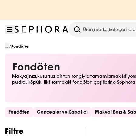
Menüye git
Ana içeriğe git
Alt bilgiye git
Arama
/
...
Fondöten
Fondöten
Makyajınızı,kusursuz bir ten rengiyle tamamlamak istiyorsanı
pudra, köpük, likit formdaki fondöten çeşitlerine Sephora il
Hızlı bağlantıları atla
Fondöten
Concealer ve Kapatıcı
Makyaj Bazı & Sabi
Filtreleri atla
Filtre