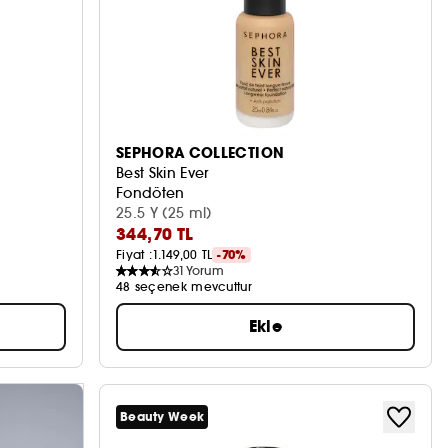
SEPHORA COLLECTION
Best Skin Ever
Fondöten
25.5 Y (25 ml)
344,70 TL
Fiyat :
1.149,00 TL
-70%
31
Yorum
48 seçenek mevcuttur
Ekle
Beauty Week