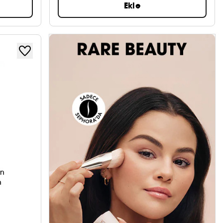
Ekle
on
n