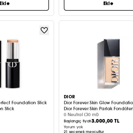
Ekle
Ekle
DIOR
erfect Foundation Stick
Dior Forever Skin Glow Foundati
n Stick
Dior Forever Skin Parlak Fondöte
0 Neutral (30 ml)
3.000,00 TL
Başlangıç fiyatı
Yorum yok
r
21 seçenek mevcuttur