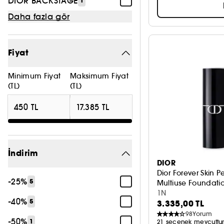
DIOR BACKSTAGE
1
Daha fazla gör
Fiyat
Minimum Fiyat
Maksimum Fiyat
(TL)
(TL)
İndirim
DIOR
Dior Forever Skin P
-25%
5
Multiuse Foundatio
1N
-40%
5
3.335,00 TL
98
Yorum
-50%
1
21 seçenek mevcuttu