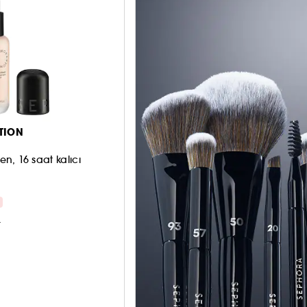
TION
en, 16 saat kalıcı
%
r