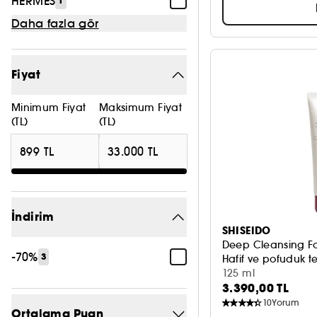
HERMÈS
1
Daha fazla gör
Fiyat
Minimum Fiyat
Maksimum Fiyat
(TL)
(TL)
İndirim
SHISEIDO
Deep Cleansing 
-70%
3
Hafif ve pofuduk 
125 ml
3.390,00 TL
10
Yorum
Ortalama Puan