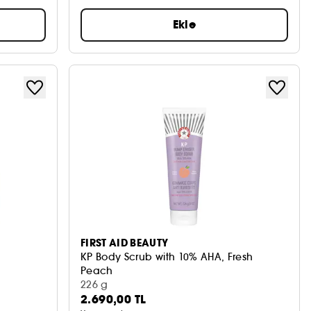
Ekle
FIRST AID BEAUTY
KP Body Scrub with 10% AHA, Fresh
Peach
AHA'lı Vücut Peelingi, Taze Şeftali
226 g
2.690,00 TL