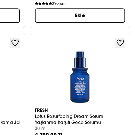
2
Yorum
Ekle
FRESH
Lotus Resurfacing Dream Serum
ıkama Jeli
Yaşlanma Karşıtı Gece Serumu
30 ml
4.790,00 TL