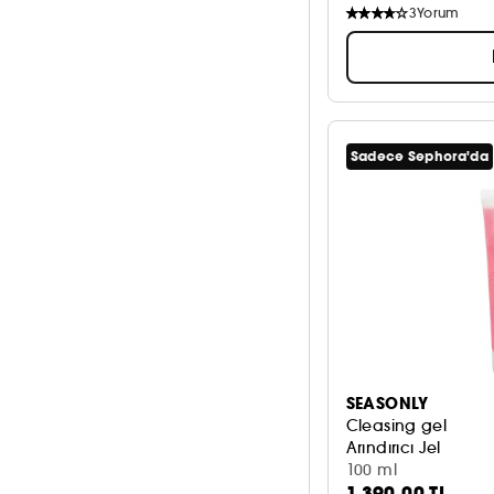
3
Yorum
Sadece Sephora'da
SEASONLY
Cleasing gel
Arındırıcı Jel
100 ml
1.390,00 TL