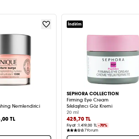
İndirim
SEPHORA COLLECTION
Firming Eye Cream
shing Nemlendirici
Sıkılaştırıcı Göz Kremi
20 ml
,00 TL
425,70 TL
Fiyat :
1.419,00 TL
-70%
7
Yorum