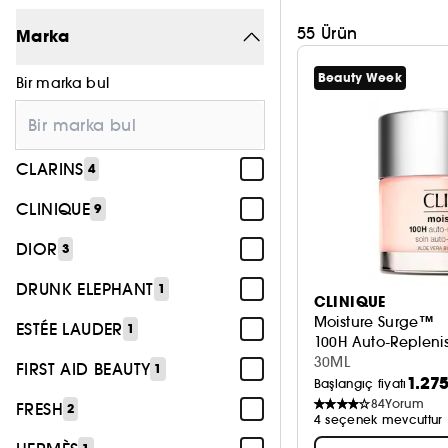
55 Ürün
Marka
Beauty Week
Bir marka bul
CLARINS
4
CLINIQUE
9
DIOR
3
DRUNK ELEPHANT
1
CLINIQUE
Moisture Surge™
ESTÉE LAUDER
1
100H Auto-Repleni
30ML
FIRST AID BEAUTY
1
1.275
Başlangıç fiyatı
84
Yorum
FRESH
2
4 seçenek mevcuttur