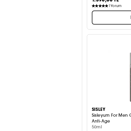
1
Yorum
SISLEY
Sisleyum For Men 
Anti-Age
Matlaştırıcı Krem
50ml