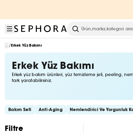
Menüye git
Ana içeriğe git
Alt bilgiye git
Arama
/
...
Erkek Yüz Bakımı
Erkek Yüz Bakımı
Erkek yüz bakım ürünleri, yüz temizleme jeli, peeling, nem
fark yaratabilirsiniz.
Hızlı bağlantıları atla
Bakım Seti
Anti-Aging
Nemlendirici Ve Yorgunluk Ka
Filtreleri atla
Filtre