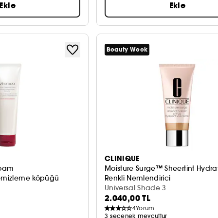
Ekle
Ekle
Beauty Week
CLINIQUE
Foam
Moisture Surge™ Sheertint Hydrat
temizleme köpüğü
Renkli Nemlendirici
Universal Shade 3
2.040,00 TL
4
Yorum
3 seçenek mevcuttur