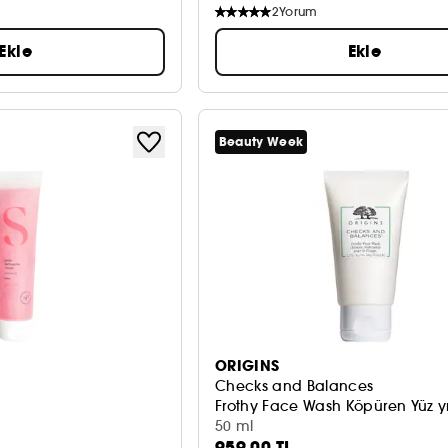
2
Yorum
Ekle
Ekle
Beauty Week
ORIGINS
Checks and Balances
Frothy Face Wash Köpüren Yüz y
50 ml
959,00 TL