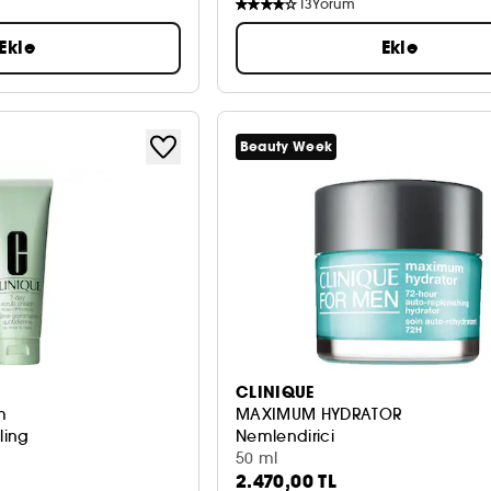
13
Yorum
Ekle
Ekle
Beauty Week
CLINIQUE
m
MAXIMUM HYDRATOR
ling
Nemlendirici
50 ml
2.470,00 TL