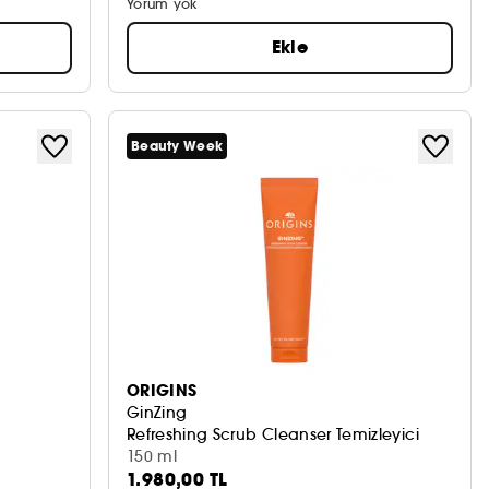
Yorum yok
Ekle
Beauty Week
ORIGINS
GinZing
Refreshing Scrub Cleanser Temizleyici
150 ml
1.980,00 TL