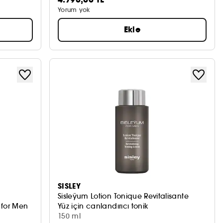
Yorum yok
Ekle
SISLEY
Sisleÿum Lotion Tonique Revitalisante
 for Men
Yüz için canlandırıcı tonik
150 ml