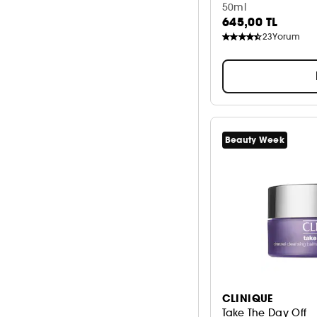
50ml
645,00 TL
23
Yorum
Beauty Week
CLINIQUE
Take The Day Off