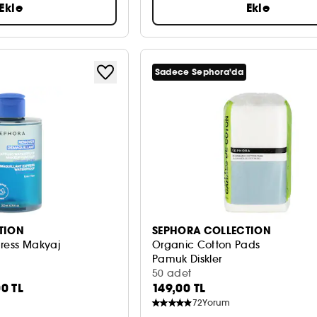
Ekle
Ekle
Sadece Sephora'da
TION
SEPHORA COLLECTION
press Makyaj
Organic Cotton Pads
Pamuk Diskler
di Yatıştırır
50 adet
00 TL
149,00 TL
72
Yorum