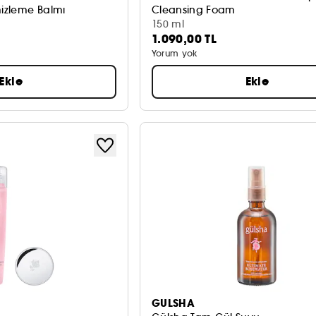
izleme Balmı
Cleansing Foam
Yatıştırıcı ve Arındırıcı Köpük
150 ml
1.090,00 TL
Yorum yok
Ekle
Ekle
GULSHA