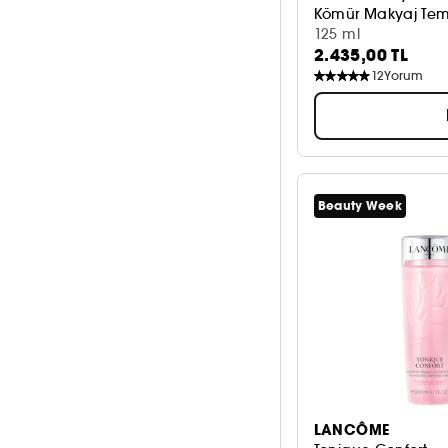
Kömür Makyaj Tem
125 ml
2.435,00 TL
12
Yorum
Beauty Week
LANCÔME