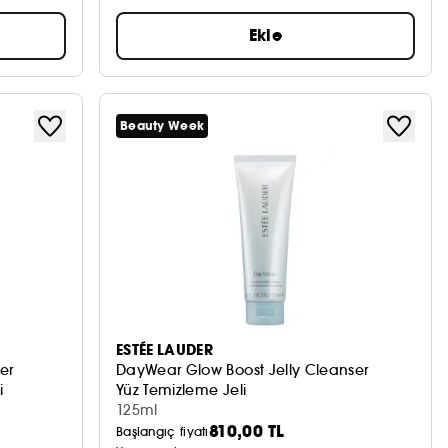
Ekle
Beauty Week
ESTÉE LAUDER
er
DayWear Glow Boost Jelly Cleanser
i
Yüz Temizleme Jeli
125ml
810,00 TL
Başlangıç fiyatı