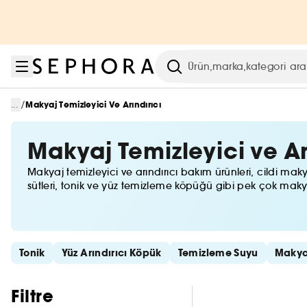
Menüye git
Ana içeriğe git
Alt bilgiye git
Arama
/
...
Makyaj Temizleyici Ve Arındırıcı
Makyaj Temizleyici ve Ar
Makyaj temizleyici ve arındırıcı bakım ürünleri, cildi ma
sütleri, tonik ve yüz temizleme köpüğü gibi pek çok maky
Hızlı bağlantıları atla
Tonik
Yüz Arındırıcı Köpük
Temizleme Suyu
Makyaj
Filtreleri atla
Filtre