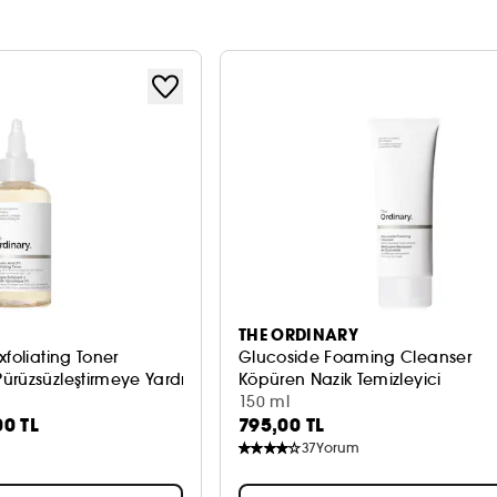
THE ORDINARY
xfoliating Toner
Glucoside Foaming Cleanser
ürüzsüzleştirmeye Yardımcı
Köpüren Nazik Temizleyici
150 ml
00 TL
795,00 TL
37
Yorum