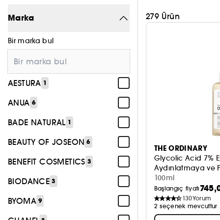
279 Ürün
Marka
Bir marka bul
AESTURA
1
ANUA
6
BADE NATURAL
1
BEAUTY OF JOSEON
6
THE ORDINARY
Glycolic Acid 7% E
BENEFIT COSMETICS
3
Aydınlatmaya ve P
100ml
BIODANCE
3
745,
Başlangıç fiyatı
130
Yorum
BYOMA
9
2 seçenek mevcuttur