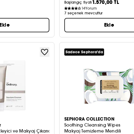
1.570,00 TL
Başlangıç fiyatı
14
Yorum
7 seçenek mevcuttur
Ekle
Ekle
Sadece Sephora'da
SEPHORA COLLECTION
r
Soothing Cleansing Wipes
eyici ve Makyaj Çıkarıcı
Makyaj Temizleme Mendili