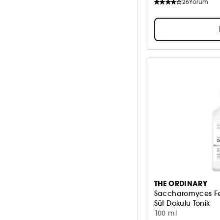
26
Yorum
Daha fazla gör
Kuru cilt
57
Pudra
1
Normal cilt
10
Daha fazla gör
Yağlı cilt
58
THE ORDINARY
Saccharomyces Fe
Süt Dokulu Tonik
100 ml