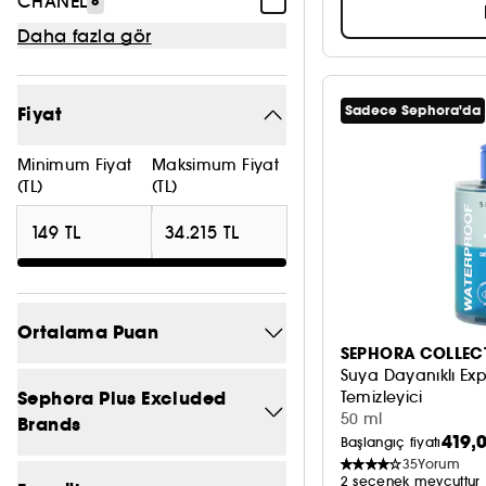
CHANEL
8
Daha fazla gör
Fiyat
Sadece Sephora'da
Minimum Fiyat
Maksimum Fiyat
(TL)
(TL)
Ortalama Puan
SEPHORA COLLEC
Suya Dayanıklı Ex
5/5
48
Sephora Plus Excluded
Temizleyici
Makyajı Çıkarır + Cil
50 ml
Brands
4/5
113
419,
Başlangıç fiyatı
35
Yorum
Hayır
279
3/5
158
2 seçenek mevcuttur