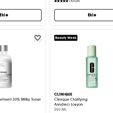
1
Yorum
Ekle
Ekle
Beauty Week
CLINIQUE
rment 30% Milky Toner
Clinique Clarifying
Arındırıcı Losyon
200 ML