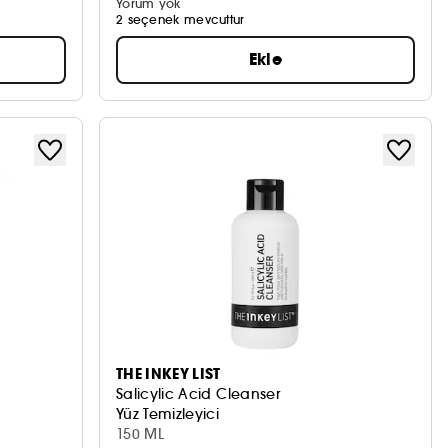
Yorum yok
2 seçenek mevcuttur
Ekle
THE INKEY LIST
Salicylic Acid Cleanser
Yüz Temizleyici
150 ML