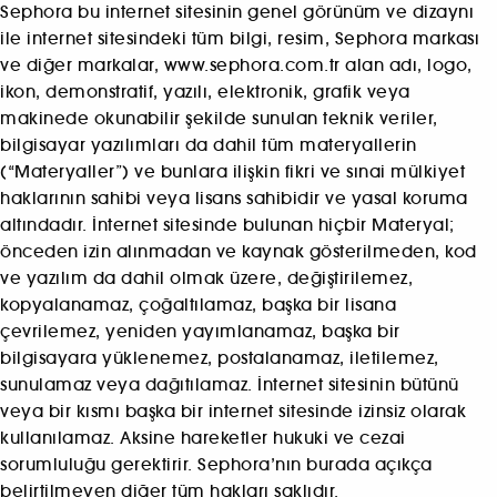
Sephora bu internet sitesinin genel görünüm ve dizaynı
ile internet sitesindeki tüm bilgi, resim, Sephora markası
ve diğer markalar, www.sephora.com.tr alan adı, logo,
ikon, demonstratif, yazılı, elektronik, grafik veya
makinede okunabilir şekilde sunulan teknik veriler,
bilgisayar yazılımları da dahil tüm materyallerin
(“Materyaller”) ve bunlara ilişkin fikri ve sınai mülkiyet
haklarının sahibi veya lisans sahibidir ve yasal koruma
altındadır. İnternet sitesinde bulunan hiçbir Materyal;
önceden izin alınmadan ve kaynak gösterilmeden, kod
ve yazılım da dahil olmak üzere, değiştirilemez,
kopyalanamaz, çoğaltılamaz, başka bir lisana
çevrilemez, yeniden yayımlanamaz, başka bir
bilgisayara yüklenemez, postalanamaz, iletilemez,
sunulamaz veya dağıtılamaz. İnternet sitesinin bütünü
veya bir kısmı başka bir internet sitesinde izinsiz olarak
kullanılamaz. Aksine hareketler hukuki ve cezai
sorumluluğu gerektirir. Sephora’nın burada açıkça
belirtilmeyen diğer tüm hakları saklıdır.