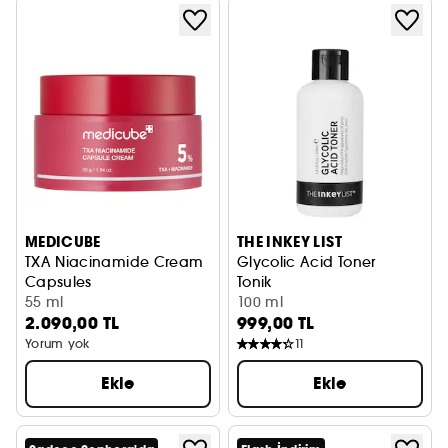
MEDICUBE
THE INKEY LIST
TXA Niacinamide Cream
Glycolic Acid Toner
Capsules
Tonik
Cilt Tonu Eşitleyici Yüz Kremi
55 ml
100 ml
2.090,00 TL
999,00 TL
Yorum yok
11
Ekle
Ekle