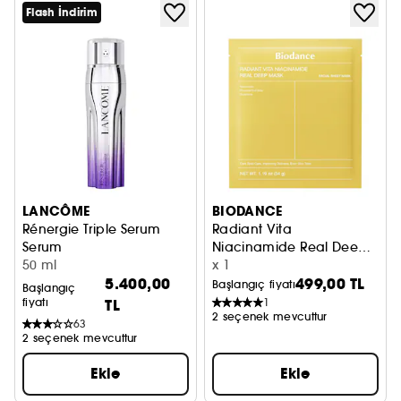
Flash İndirim
LANCÔME
BIODANCE
Rénergie Triple Serum
Radiant Vita
Serum
Niacinamide Real Deep
50 ml
Mask
Aydınlatıcı ve Eşitleyici Maske
x 1
5.400,00
499,00 TL
Başlangıç fiyatı
Başlangıç
fiyatı
TL
1
2 seçenek mevcuttur
63
2 seçenek mevcuttur
Ekle
Ekle