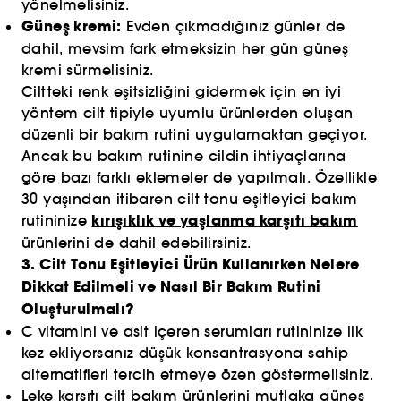
yönelmelisiniz.
Güneş kremi:
Evden çıkmadığınız günler de
dahil, mevsim fark etmeksizin her gün güneş
kremi sürmelisiniz.
Ciltteki renk eşitsizliğini gidermek için en iyi
yöntem cilt tipiyle uyumlu ürünlerden oluşan
düzenli bir bakım rutini uygulamaktan geçiyor.
Ancak bu bakım rutinine cildin ihtiyaçlarına
göre bazı farklı eklemeler de yapılmalı. Özellikle
30 yaşından itibaren cilt tonu eşitleyici bakım
kırışıklık ve yaşlanma karşıtı bakım
rutininize
ürünlerini de dahil edebilirsiniz.
3. Cilt Tonu Eşitleyici Ürün Kullanırken Nelere
Dikkat Edilmeli ve Nasıl Bir Bakım Rutini
Oluşturulmalı?
C vitamini ve asit içeren serumları rutininize ilk
kez ekliyorsanız düşük konsantrasyona sahip
alternatifleri tercih etmeye özen göstermelisiniz.
Leke karşıtı cilt bakım ürünlerini mutlaka güneş