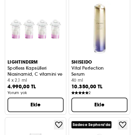
LIGHTINDERM
SHISEIDO
Spotless Kapsülleri
Vital Perfection
Niasinamid, C vitamini ve HA içeren leke karşıtı serum
Serum
4 x 2,1 ml
40 ml
4.990,00 TL
10.350,00 TL
Yorum yok
2
Ekle
Ekle
Sadece Sephora'da