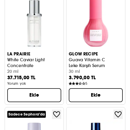
LA PRAIRIE
GLOW RECIPE
White Caviar Light
Guava Vitamin C
Concentrate
Leke Karşıtı Serum
Konsantre Serum
20 ml
30 ml
37.715,00 TL
3.790,00 TL
Yorum yok
5
Ekle
Ekle
Sadece Sephora'da