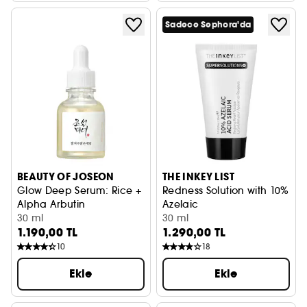
Sadece Sephora'da
BEAUTY OF JOSEON
THE INKEY LIST
Glow Deep Serum: Rice +
Redness Solution with 10%
Alpha Arbutin
Azelaic
Işıltılı ve eşit cilt tonu
30 ml
Yüz Serumu
30 ml
1.190,00 TL
1.290,00 TL
10
18
Ekle
Ekle