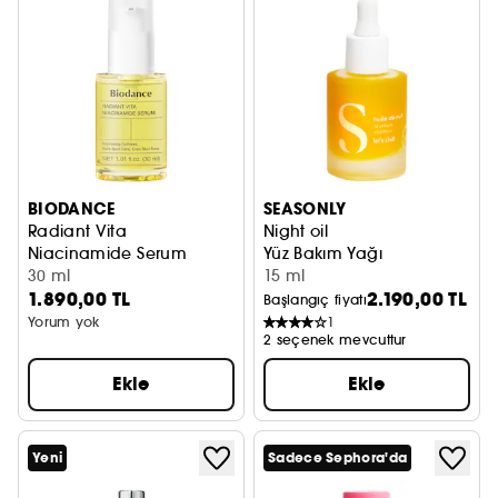
BIODANCE
SEASONLY
Radiant Vita
Night oil
Niacinamide Serum
Yüz Bakım Yağı
Aydınlatıcı ve cilt tonu eşitleyici serum
30 ml
15 ml
1.890,00 TL
2.190,00 TL
Başlangıç fiyatı
Yorum yok
1
2 seçenek mevcuttur
Ekle
Ekle
Yeni
Sadece Sephora'da