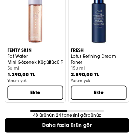
FENTY SKIN
FRESH
Fat Water
Lotus Refining Dream
Mini Gözenek Küçültücü Tonik Serum
Toner
50 ml
Leke karşıtı lotus tonik
150 ml
1.290,00 TL
2.890,00 TL
Yorum yok
Yorum yok
Ekle
Ekle
48 ürünün 24 tanesini gördünüz
Daha fazla ürün gör