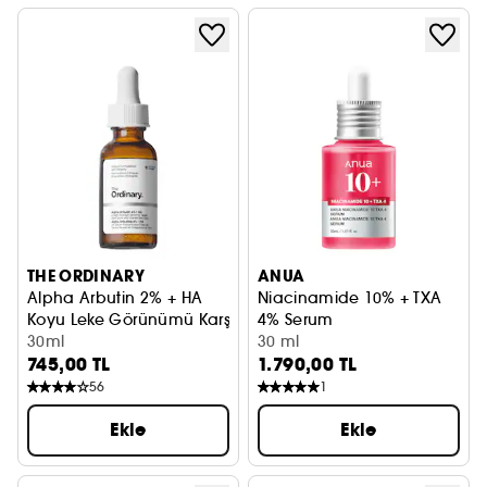
THE ORDINARY
ANUA
Alpha Arbutin 2% + HA
Niacinamide 10% + TXA
Koyu Leke Görünümü Karşıtı Serum
4% Serum
30ml
Aydınlatıcı ve Yaşlanma Karşı
30 ml
745,00 TL
1.790,00 TL
56
1
Ekle
Ekle