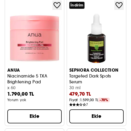
İndirim
ANUA
SEPHORA COLLECTION
Niacinamide 5 TXA
Targeted Dark Spots
Brightening Pad
Serum
Niasinamid İçeren Aydınlatıcı Pedler
x 60
Leke Karşıtı Serum
30 ml
1.790,00 TL
479,70 TL
Yorum yok
Fiyat :
1.599,00 TL
-70%
7
Ekle
Ekle