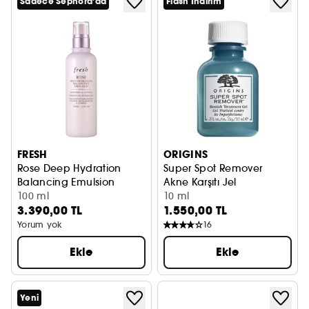
Sadece Sephora'da
Flash İndirim
FRESH
ORIGINS
Rose Deep Hydration
Super Spot Remover
Balancing Emulsion
Akne Karşıtı Jel
Güllü Hafif Nemlendirici
100 ml
10 ml
3.390,00 TL
1.550,00 TL
Yorum yok
16
Ekle
Ekle
Yeni