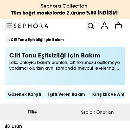
Menüye git
Ana içeriğe git
Alt bilgiye git
Sephora Collection
Tüm kağıt maskelerde 2.ürüne %50 İNDİRİM!
/
...
Cilt Tonu Eşitsizliği Için Bakım
Cilt Tonu Eşitsizliği için Bakım
Leke önleyici bakım ürünleri, cilt tonunuzu eşitlemeye
yardımcı olurken aynı zamanda mevcut lekelerinizi
de azaltmayı hedefler. Nemlendirici, serum, yıkama
jeli, peeling gibi ürünlerin birçoğunun leke önleyici
özelliği olan çeşitleri bulunur.
Hızlı bağlantıları atla
Gözenek Karşıtı
Işıltı Veren Bakım
Kırışıklık ve Anti
Filtre
Sırala :
Önerilen
48 Ürün