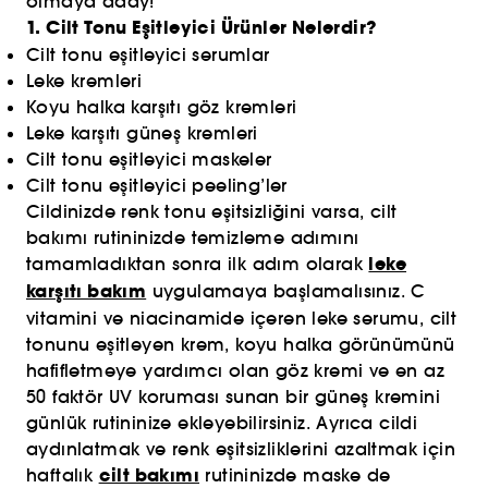
olmaya aday!
1. Cilt Tonu Eşitleyici Ürünler Nelerdir?
Cilt tonu eşitleyici serumlar
Leke kremleri
Koyu halka karşıtı göz kremleri
Leke karşıtı güneş kremleri
Cilt tonu eşitleyici maskeler
Cilt tonu eşitleyici peeling’ler
Cildinizde renk tonu eşitsizliğini varsa, cilt
bakımı rutininizde temizleme adımını
leke
tamamladıktan sonra ilk adım olarak
karşıtı bakım
uygulamaya başlamalısınız. C
vitamini ve niacinamide içeren leke serumu, cilt
tonunu eşitleyen krem, koyu halka görünümünü
hafifletmeye yardımcı olan göz kremi ve en az
50 faktör UV koruması sunan bir güneş kremini
günlük rutininize ekleyebilirsiniz. Ayrıca cildi
aydınlatmak ve renk eşitsizliklerini azaltmak için
cilt bakımı
haftalık
rutininizde maske de