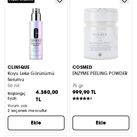
CLINIQUE
COSMED
Koyu Leke Görünümü
ENZYME PEELING POWDER
Serumu
Serum
50 ml
75 gr
4.380,00
999,90 TL
Başlangıç
fiyatı
TL
4
Yorum yok
2 seçenek mevcuttur
Ekle
Ekle