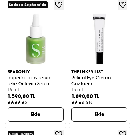
Sadece Sephora'da
SEASONLY
THE INKEY LIST
Imperfections serum
Retinol Eye Cream
Leke Önleyici Serum
Göz Kremi
15 ml
15 ml
1.590,00 TL
1.090,00 TL
6
18
Ekle
Ekle
Flash İndirim