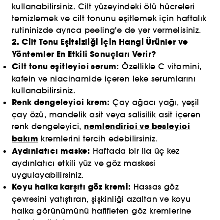
kullanabilirsiniz. Cilt yüzeyindeki ölü hücreleri
temizlemek ve cilt tonunu eşitlemek için haftalık
rutininizde ayrıca peeling'e de yer vermelisiniz.
2. Cilt Tonu Eşitsizliği için Hangi Ürünler ve
Yöntemler En Etkili Sonuçları Verir?
Cilt tonu eşitleyici serum:
Özellikle C vitamini,
kafein ve niacinamide içeren leke serumlarını
kullanabilirsiniz.
Renk dengeleyici krem:
Çay ağacı yağı, yeşil
çay özü, mandelik asit veya salisilik asit içeren
nemlendirici ve besleyici
renk dengeleyici,
bakım
kremlerini tercih edebilirsiniz.
Aydınlatıcı maske:
Haftada bir ila üç kez
aydınlatıcı etkili yüz ve göz maskesi
uygulayabilirsiniz.
Koyu halka karşıtı göz kremi:
Hassas göz
çevresini yatıştıran, şişkinliği azaltan ve koyu
halka görünümünü hafifleten göz kremlerine