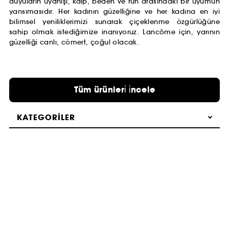
duyuların uyanışı, kalp, beden ve ruh arasındaki bir uyumun
yansımasıdır. Her kadının güzelliğine ve her kadına en iyi
bilimsel yeniliklerimizi sunarak çiçeklenme özgürlüğüne
sahip olmak istediğimize inanıyoruz. Lancôme için, yarının
güzelliği canlı, cömert, çoğul olacak.
Tüm ürünleri̇ i̇ncele
KATEGORILER