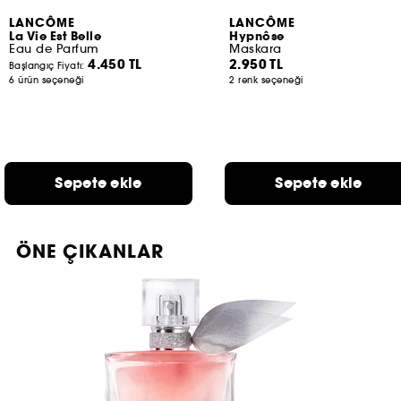
LANCÔME
LANCÔME
La Vie Est Belle
Hypnôse
Eau de Parfum
Maskara
4.450 TL
2.950 TL
Başlangıç Fiyatı:
6 ürün seçeneği
2 renk seçeneği​
Sepete ekle
Sepete ekle
ÖNE ÇIKANLAR