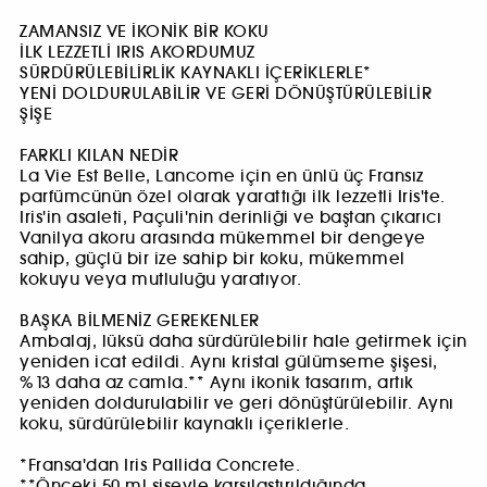
ZAMANSIZ VE İKONİK BİR KOKU
İLK LEZZETLİ IRIS AKORDUMUZ
SÜRDÜRÜLEBİLİRLİK KAYNAKLI İÇERİKLERLE*
YENİ DOLDURULABİLİR VE GERİ DÖNÜŞTÜRÜLEBİLİR
ŞİŞE
FARKLI KILAN NEDİR
La Vie Est Belle, Lancome için en ünlü üç Fransız
parfümcünün özel olarak yarattığı ilk lezzetli Iris'te.
Iris'in asaleti, Paçuli'nin derinliği ve baştan çıkarıcı
Vanilya akoru arasında mükemmel bir dengeye
sahip, güçlü bir ize sahip bir koku, mükemmel
kokuyu veya mutluluğu yaratıyor.
BAŞKA BİLMENİZ GEREKENLER
Ambalaj, lüksü daha sürdürülebilir hale getirmek için
yeniden icat edildi. Aynı kristal gülümseme şişesi,
%13 daha az camla.** Aynı ikonik tasarım, artık
yeniden doldurulabilir ve geri dönüştürülebilir. Aynı
koku, sürdürülebilir kaynaklı içeriklerle.
*Fransa'dan Iris Pallida Concrete.
**Önceki 50 ml şişeyle karşılaştırıldığında