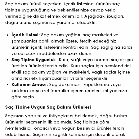
Saç bakım ürünü seçerken, içerik listesine, ürünün saç
tipinize uygunluğuna ve beklentilerinize cevap verip
vermediğine dikkat etmek önemlidir. Aşağıdaki ipuçları,
doğru ürünü seçmenize yardımcı olacaktır:
İçerik Listesi:
Saç bakım yağları, saç maskeleri ve
şampuanlar dahil olmak üzere, tercih edeceğiniz
ürünlerin içerik listelerini kontrol edin. Saç sağlığına zarar
verebilecek maddelerden uzak durun.
Saç Tipine Uygunluk
: Kuru, yağlı veya normal saçlar için
üretilen ürünleri tercih edin. Kuru saçlar için nemlendirici
etkili saç bakım yağları ve maskeleri, yağlı saçlar içinse
arındırıcı etkili şampuanlar iyi birer seçenektir.
Kullanım Amacı:
Saç dökülmesi, kepeklenme veya
kırıklara karşı özel formüller içeren ürünleri, ihtiyacınıza
göre seçin.
Saç Tipine Uygun Saç Bakım Ürünleri
Saçınızın yapısını ve ihtiyaçlarını belirlemek, doğru bakım
ürünlerini seçmenin ilk adımıdır. Saç tipinize göre
nemlendirici, onarıcı veya yoğun besleyici ürünler tercih
edebilirsiniz. Saçınızın sağlıklı kalması için düzenli olarak