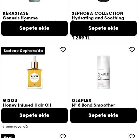
KÉRASTASE
SEPHORA COLLECTION
Genesis Homme
Hydrating and Soothing
Serum
Erkeklere Özel Dökülme Karşıtı Yoğunlaştırıcı Şampuan
Saç Derisi Serumu
Sepete ekle
Sepete ekle
2
11
2.710 TL
1.289 TL
Sadece Sephora'da
GISOU
OLAPLEX
Honey Infused Hair Oil
N° 6 Bond Smoother
Saç Bakım Yağı
Sepete ekle
Sepete ekle
60
154
2.980 TL
1.690 TL
Başlangıç Fiyatı:
2 ürün seçeneği