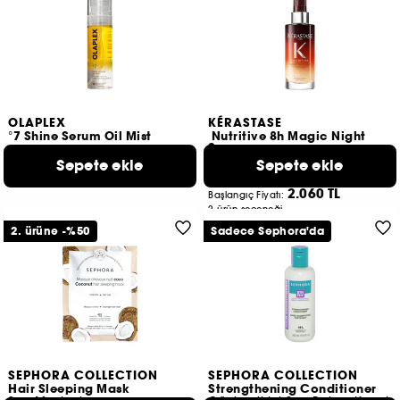
OLAPLEX
KÉRASTASE
°7 Shine Serum Oil Mist
Nutritive 8h Magic Night
Serum
Yoğun Besleyici Durulanmayan Gece Serumu
3.350 TL
Sepete ekle
Sepete ekle
43
2.060 TL
Başlangıç Fiyatı:
2 ürün seçeneği
2. ürüne -%50
Sadece Sephora'da
SEPHORA COLLECTION
SEPHORA COLLECTION
Hair Sleeping Mask
Strengthening Conditioner