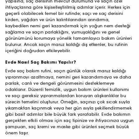
yapısına, saç derisinin mevcut durumuna ve saçın özel
ihtiyaçlarına göre kişiselleştirilmiş adımlar içerir. Herkes için
geçerli olabilecek temel bir rutinde; saçı ve saç derisini
kirden, yağdan ve ürün kalıntılarından arındırma,
kaybedilen nemi geri kazandırmak için yoğun nem desteği
sağlama ve saçın parlaklığını, yumuşaklığını ve genel
görünümünü korumaya yönelik tamamlayıcı bakım ürünleri
bulunur. Ancak saçın maruz kaldığı dış etkenler, bu rutinin
içeriğini doğrudan etkileyebilir.
Evde Nasıl Saç Bakımı Yapılır?
Evde saç bakım rutini, saçın günlük olarak maruz kaldığı
yıpranmayı azaltmaya, nemini geri kazandırmaya ve daha
parlak, canlı ve dengeli görünmesini desteklemeye
odaklanır. Düzenli temizlik, uygun bakım ürünleri kullanımı
ve saçı gereksiz yıpranmalardan koruyan alışkanlıklar bu
sürecin temelini oluşturur. Örneğin, saçınızı çok sıcak suyla
yıkamaktan kaçınmak veya her gün ısıyla şekillendirmemek
gibi basit adımlar bile büyük fark yaratabilir. Evde bakımın
gerçekten etkili olması için saç tipinize ve ihtiyacınıza uygun
şampuan, saç kremi ve maske gibi ürünleri seçmek büyük
önem taşır.