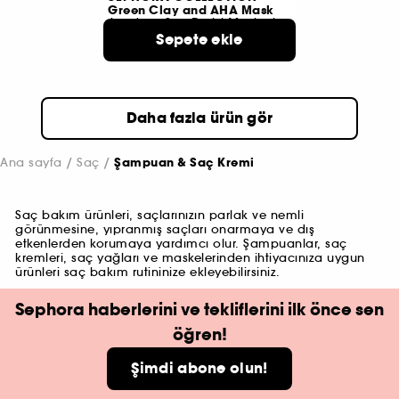
Green Clay and AHA Mask
Arındırıcı Saç Derisi Maskesi
Sepete ekle
3
999 TL
Daha fazla ürün gör
Ana sayfa
Saç
Şampuan & Saç Kremi
Saç bakım ürünleri, saçlarınızın parlak ve nemli
görünmesine, yıpranmış saçları onarmaya ve dış
etkenlerden korumaya yardımcı olur. Şampuanlar, saç
kremleri, saç yağları ve maskelerinden ihtiyacınıza uygun
ürünleri saç bakım rutininize ekleyebilirsiniz.
Sephora haberlerini ve tekliflerini ilk önce sen
öğren!
Şimdi abone olun!