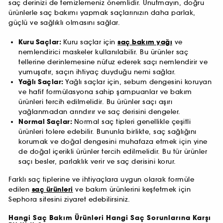
saç derinizi de temizlemeniz önemlidir. Unutmayın, doğru
ürünlerle saç bakımı yapmak saçlarınızın daha parlak,
güçlü ve sağlıklı olmasını sağlar.
Kuru Saçlar:
Kuru saçlar için
saç bakım yağı
ve
nemlendirici maskeler kullanılabilir. Bu ürünler saç
tellerine derinlemesine nüfuz ederek saçı nemlendirir ve
yumuşatır, saçın ihtiyaç duyduğu nemi sağlar.
Yağlı Saçlar:
Yağlı saçlar için, sebum dengesini koruyan
ve hafif formülasyona sahip şampuanlar ve bakım
ürünleri tercih edilmelidir. Bu ürünler saçı aşırı
yağlanmadan arındırır ve saç derisini dengeler.
Normal Saçlar:
Normal saç tipleri genellikle çeşitli
ürünleri tolere edebilir. Bununla birlikte, saç sağlığını
korumak ve doğal dengesini muhafaza etmek için yine
de doğal içerikli ürünler tercih edilmelidir. Bu tür ürünler
saçı besler, parlaklık verir ve saç derisini korur.
Farklı saç tiplerine ve ihtiyaçlara uygun olarak formüle
edilen
saç ürünleri
ve bakım ürünlerini keşfetmek için
Sephora sitesini ziyaret edebilirsiniz.
Hangi Saç Bakım Ürünleri Hangi Saç Sorunlarına Karşı