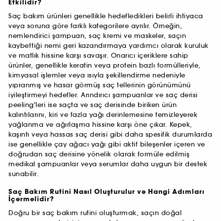
Etkilidir?
Saç bakım ürünleri genellikle hedefledikleri belirli ihtiyaca
veya soruna göre farklı kategorilere ayrılır. Örneğin,
nemlendirici şampuan, saç kremi ve maskeler, saçın
kaybettiği nemi geri kazandırmaya yardımcı olarak kuruluk
ve matlık hissine karşı savaşır. Onarıcı içeriklere sahip
ürünler, genellikle keratin veya protein bazlı formülleriyle,
kimyasal işlemler veya ısıyla şekillendirme nedeniyle
yıpranmış ve hasar görmüş saç tellerinin görünümünü
iyileştirmeyi hedefler. Arındırıcı şampuanlar ve saç derisi
peeling'leri ise saçta ve saç derisinde biriken ürün
kalıntılarını, kiri ve fazla yağı derinlemesine temizleyerek
yağlanma ve ağırlaşma hissine karşı öne çıkar. Kepek,
kaşıntı veya hassas saç derisi gibi daha spesifik durumlarda
ise genellikle çay ağacı yağı gibi aktif bileşenler içeren ve
doğrudan saç derisine yönelik olarak formüle edilmiş
medikal şampuanlar veya serumlar daha uygun bir destek
sunabilir.
Saç Bakım Rutini Nasıl Oluşturulur ve Hangi Adımları
İçermelidir?
Doğru bir saç bakım rutini oluşturmak, saçın doğal