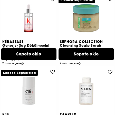
Sadece Sephora'da
KÉRASTASE
SEPHORA COLLECTION
Genesis- Saç Dökülmesini
Cleansing Scalp Scrub
Önleyici Serum
Saç Derisi Peelingi
Sepete ekle
Sepete ekle
58
42
2.000 TL
1.149 TL
Başlangıç Fiyatı:
2 ürün seçeneği
2 ürün seçeneği
Sadece Sephora'da
K18
OLAPLEX