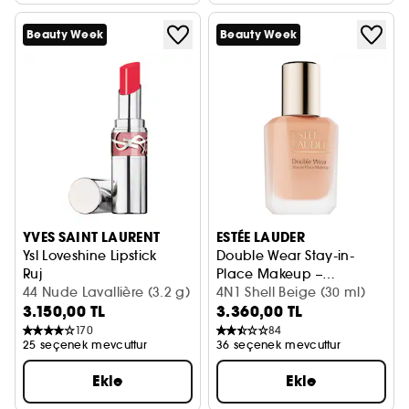
Beauty Week
Beauty Week
YVES SAINT LAURENT
ESTÉE LAUDER
Ysl Loveshine Lipstick
Double Wear Stay-in-
Ruj
Place Makeup –
44 Nude Lavallière (3.2 g)
Fondöten
4N1 Shell Beige (30 ml)
3.150,00 TL
3.360,00 TL
170
84
25 seçenek mevcuttur
36 seçenek mevcuttur
Ekle
Ekle