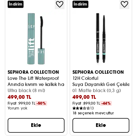
İndirim
İndirim
SEPHORA COLLECTION
SEPHORA COLLECTION
Love The Lift Waterproof
12H Colorful
Anında kıvrım ve kalkık hacim maskara
Suya Dayanıklı Geri Çekilebil
Ultra black (8 ml)
01 Matte black (0,3 g)
499,00 TL
499,00 TL
Fiyat :
999,00 TL
-50%
Fiyat :
899,00 TL
-44%
Yorum yok
13
18 seçenek mevcuttur
Ekle
Ekle