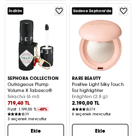
İndirim
Sadece Sephora'da
SEPHORA COLLECTION
RARE BEAUTY
Outrageous Plump
Positive Light Silky Touch
Volume X Tabasco®
Toz highlighter
Dudak Dolgunlaştırıcı
Sriracha (6 ml)
Enlighten (2,8 g)
719,40 TL
2.190,00 TL
Fiyat :
1.199,00 TL
-40%
274
39
6 seçenek mevcuttur
3 seçenek mevcuttur
Ekle
Ekle