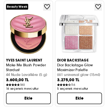
Beauty Week
YVES SAINT LAURENT
DIOR BACKSTAGE
Make Me Blush Powder
Dior Backstage Glow
Stardust
Maximizer Palette
Allık
44 Nude Lavallière (5 g)
Yüz Paleti
001 universal glow (15ml)
3.600,00 TL
3.275,00 TL
180
116
16 seçenek mevcuttur
5 seçenek mevcuttur
Ekle
Ekle