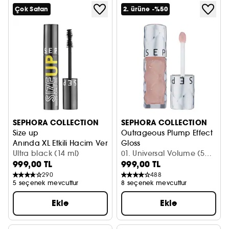
Çok Satan
2. ürüne -%50
SEPHORA COLLECTION
SEPHORA COLLECTION
Size up
Outrageous Plump Effect
Anında XL Etkili Hacim Verici Maskara
Gloss
Ultra black (14 ml)
Dolgunlaştırıcı Dudak Parlatıcı
01. Universal Volume (5
999,00 TL
999,00 TL
ml)
290
488
5 seçenek mevcuttur
8 seçenek mevcuttur
Ekle
Ekle