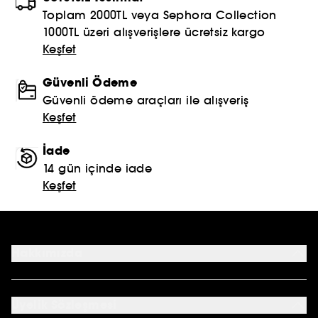
Toplam 2000TL veya Sephora Collection
1000TL üzeri alışverişlere ücretsiz kargo
Keşfet
Güvenli Ödeme
Güvenli ödeme araçları ile alışveriş
Keşfet
İade
14 gün içinde iade
Keşfet
Hakkımızda
Mağazalar
Profil Bilgilerim
Üyelik Sözleşmesi
Siparişlerim