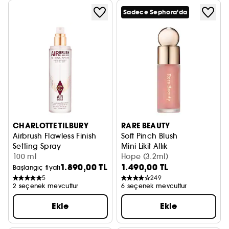
Sadece Sephora'da
CHARLOTTE TILBURY
RARE BEAUTY
Airbrush Flawless Finish
Soft Pinch Blush
Setting Spray
Mini Likit Allık
Makyaj sabitleyici sprey
100 ml
Hope (3.2ml)
1.890,00 TL
1.490,00 TL
Başlangıç fiyatı
5
249
2 seçenek mevcuttur
6 seçenek mevcuttur
Ekle
Ekle