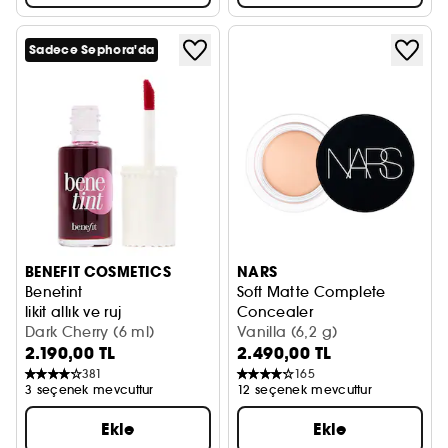
Sadece Sephora'da
BENEFIT COSMETICS
NARS
Benetint
Soft Matte Complete
likit allık ve ruj
Concealer
Dark Cherry (6 ml)
Kapatıcı
Vanilla (6,2 g)
2.190,00 TL
2.490,00 TL
381
165
3 seçenek mevcuttur
12 seçenek mevcuttur
Ekle
Ekle