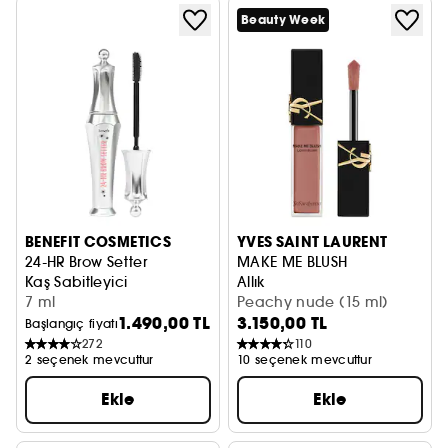
Beauty Week
BENEFIT COSMETICS
YVES SAINT LAURENT
24-HR Brow Setter
MAKE ME BLUSH
Kaş Sabitleyici
Allık
7 ml
Peachy nude (15 ml)
1.490,00 TL
3.150,00 TL
Başlangıç fiyatı
272
110
2 seçenek mevcuttur
10 seçenek mevcuttur
Ekle
Ekle