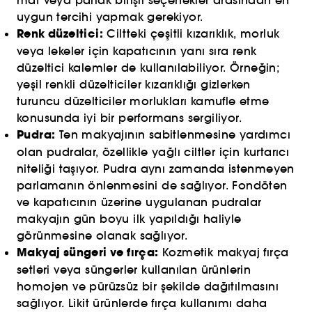
mat veya parlak bitişli seçenekler arasından en
uygun tercihi yapmak gerekiyor.
Renk düzeltici:
Ciltteki çeşitli kızarıklık, morluk
veya lekeler için kapatıcının yanı sıra renk
düzeltici kalemler de kullanılabiliyor. Örneğin;
yeşil renkli düzelticiler kızarıklığı gizlerken
turuncu düzelticiler morlukları kamufle etme
konusunda iyi bir performans sergiliyor.
Pudra:
Ten makyajının sabitlenmesine yardımcı
olan pudralar, özellikle yağlı ciltler için kurtarıcı
niteliği taşıyor. Pudra aynı zamanda istenmeyen
parlamanın önlenmesini de sağlıyor. Fondöten
ve kapatıcının üzerine uygulanan pudralar
makyajın gün boyu ilk yapıldığı haliyle
görünmesine olanak sağlıyor.
Makyaj süngeri ve fırça:
Kozmetik makyaj fırça
setleri veya süngerler kullanılan ürünlerin
homojen ve pürüzsüz bir şekilde dağıtılmasını
sağlıyor. Likit ürünlerde fırça kullanımı daha