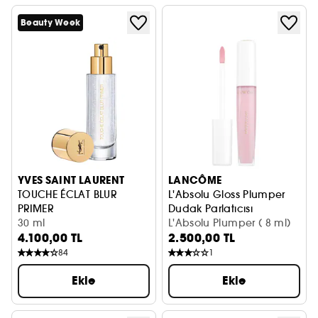
Beauty Week
YVES SAINT LAURENT
LANCÔME
TOUCHE ÉCLAT BLUR
L'Absolu Gloss Plumper
PRIMER
Dudak Parlatıcısı
Makyaj Bazı
30 ml
L'Absolu Plumper ( 8 ml)
4.100,00 TL
2.500,00 TL
84
1
Ekle
Ekle