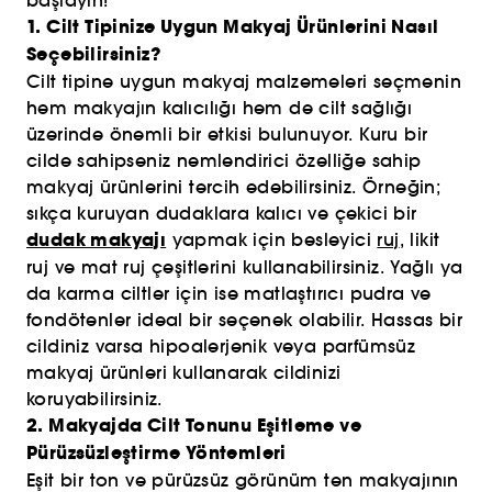
başlayın!
1. Cilt Tipinize Uygun Makyaj Ürünlerini Nasıl
Seçebilirsiniz?
Cilt tipine uygun makyaj malzemeleri seçmenin
hem makyajın kalıcılığı hem de cilt sağlığı
üzerinde önemli bir etkisi bulunuyor. Kuru bir
cilde sahipseniz nemlendirici özelliğe sahip
makyaj ürünlerini tercih edebilirsiniz. Örneğin;
sıkça kuruyan dudaklara kalıcı ve çekici bir
dudak makyajı
yapmak için besleyici
ruj
, likit
ruj ve mat ruj çeşitlerini kullanabilirsiniz. Yağlı ya
da karma ciltler için ise matlaştırıcı pudra ve
fondötenler ideal bir seçenek olabilir. Hassas bir
cildiniz varsa hipoalerjenik veya parfümsüz
makyaj ürünleri kullanarak cildinizi
koruyabilirsiniz.
2. Makyajda Cilt Tonunu Eşitleme ve
Pürüzsüzleştirme Yöntemleri
Eşit bir ton ve pürüzsüz görünüm ten makyajının