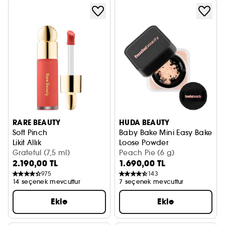
RARE BEAUTY
HUDA BEAUTY
Soft Pinch
Baby Bake Mini Easy Bake
Likit Allık
Loose Powder
Grateful (7,5 ml)
Mini Easy Bake sabitleyici to
Peach Pie (6 g)
2.190,00 TL
1.690,00 TL
975
143
14 seçenek mevcuttur
7 seçenek mevcuttur
Ekle
Ekle