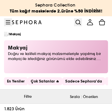
Menüye git
Ana içeriğe git
Alt bilgiye git
Sephora Collection
Tüm kağıt maskelerde 2.ürüne %50 İNDİRİM!
/
...
Makyaj
Makyaj
Doğru ve kaliteli makyaj malzemeleriyle yapılmış bir
makyaj ile istediğiniz görünümü elde edebilirsiniz.
Makyaj malzemeleri, ojeler, makyaj aksesuarları ve
daha birçok ürüne Sephora kalitesi ile sahip
olabilirsiniz.
Hızlı bağlantıları atla
En Yeniler
Çok Satanlar 🔥
Sadece Sephora'da
Mi
Filtre
Sırala :
Önerilen
1.823 Ürün