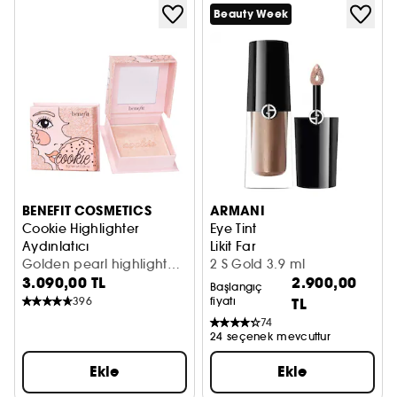
Beauty Week
BENEFIT COSMETICS
ARMANI
Cookie Highlighter
Eye Tint
Aydınlatıcı
Likit Far
Golden pearl highlighter
2 S Gold 3.9 ml
3.090,00 TL
2.900,00
/ 8g
Başlangıç
396
fiyatı
TL
74
24 seçenek mevcuttur
Ekle
Ekle