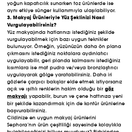
yoğun kapatıcılık sunarken toz ürünlerde ise
aynı etkiye sünger kullanımıyla ulaşılabiliyor.
3. Makyaj Ürünleriyle Yüz Şeklinizi Nasıl
Vurgulayabilirsiniz?
Yüz makyajında hatlarınızı istediğiniz şekilde
vurgulayabilmek için bazı uygun teknikler
bulunuyor. Örneğin, yüzünüzün daha ön plana
çıkmasını istediğiniz noktalara aydınlatıcı
uygulayabilir, geri planda kalmasını istediğiniz
kısımlara ise mat pudra ve/veya bronzlaştırıcı
uygulayarak gölge yaratabilirsiniz. Daha iri
gözlerle çarpıcı bakışlar elde etmek istiyorsanız
göz
açık ve ışıltılı renklerin hakim olduğu bir
makyajı
yapabilir, burun ve çene hattınıza yeni
bir şekilde kazandırmak için de kontür ürünlerine
başvurabilirsiniz.
Cildinize en uygun makyaj ürünlerini
Sephora’nın ürün çeşitliliği sayesinde kolaylıkla
bulabileceğinizi biliyor muydunuz? Birbirinden