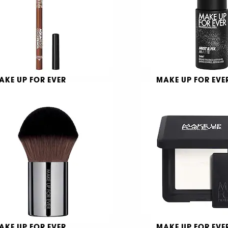
AKE UP FOR EVER
MAKE UP FOR EVE
ua Resist Color Pencil
Mist & Fix Matte
eliner
9
9
.090 TL
1.190 TL
AKE UP FOR EVER
MAKE UP FOR EVE