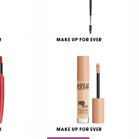
R
MAKE UP FOR EVER
yaj
Pinceau #274
Açılı Kaş Fırçası
2.290 TL
R
MAKE UP FOR EVER
er
HD Skin Concealer – Fark