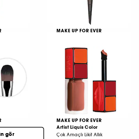
R
MAKE UP FOR EVER
1 Primer
Pinceau #108
Büyük Fondöten Fırçası
690 TL
4
3.290 TL
R
MAKE UP FOR EVER
Artist Liquis Color
ün gör
çası
Çok Amaçlı Likit Allık