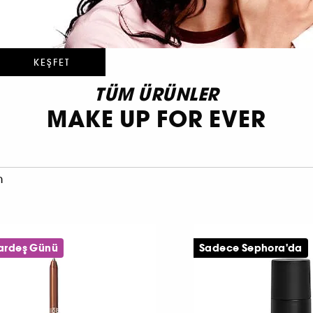
KEŞFET
TÜM ÜRÜNLER
MAKE UP FOR EVER
n
Kardeş Günü
Sadece Sephora'da