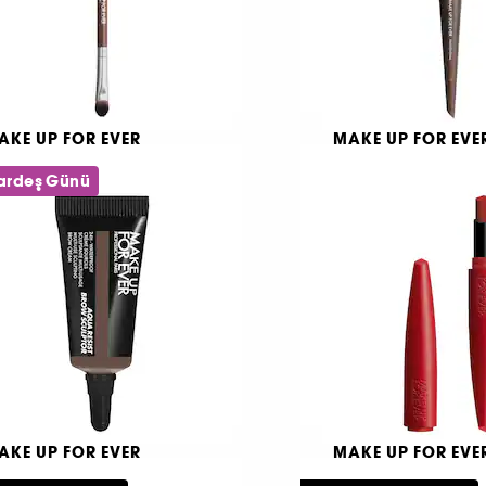
AKE UP FOR EVER
MAKE UP FOR EVE
rça #248- Çift Uçlu Göz
Pinceau #118- Mak
rı Fırçası
Fırçası
Kardeş Günü
.290 TL
8
3.190 TL
AKE UP FOR EVER
MAKE UP FOR EVE
ua Resist Brow Sculptor
Rouge Artist For Ev