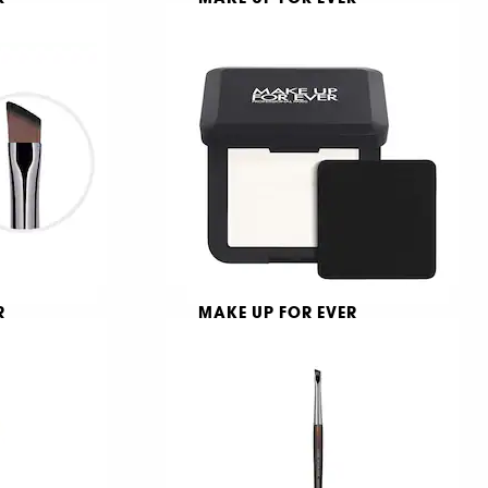
 Pressed
Mist & Fix Matte
Matlaştıran Sabitleyici Sprey
Görünmez Mükemmelleştirici Kompakt Pudra
4
2.590 TL
R
MAKE UP FOR EVER
HD Skin Perfecting Pressed
Powder
Ultra parlaklık veren sıkıştırılmış pudra
6
1.590 TL