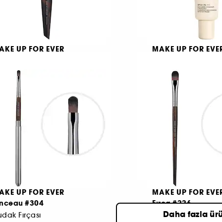
AKE UP FOR EVER
MAKE UP FOR EVE
30 Powder Brush
Uv Protector Step 
n Makyajı Fırçası
Primer
1.
Başlangıç Fiyatı:
1
.490 TL
AKE UP FOR EVER
MAKE UP FOR EVE
inceau #304
Fırça #226
Daha fazla ür
dak Fırçası
Orta Gölgeleme Fır