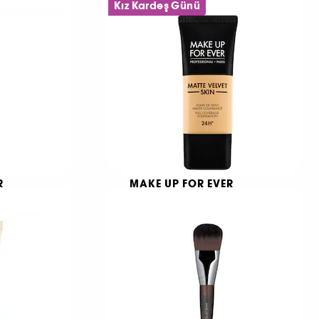
edilmeyen koyu halka
Kız Kardeş Günü
Nemlendirici, uzun süre kalıcı saten ve mat ruj
kapatıcı
18
2.190 TL
R
MAKE UP FOR EVER
t Nude
Matte Velvet Skin
Mat Bitişli Fondöten
3.090 TL