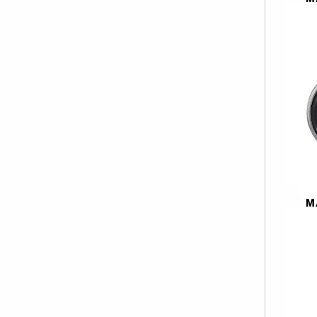
Mor (6)
Pembe (11)
Sarı (6)
1
Pu
4
Siyah (13)
Transparan
Yeşil (4)
(9)
M
HD
P
1