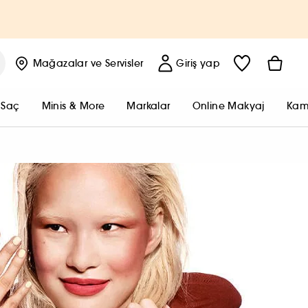
Mağazalar
ve Servisler
Giriş yap
Saç
Minis & More
Markalar
Online Makyaj
Kam