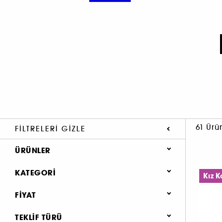
61 Ürü
FILTRELERI GIZLE
ÜRÜNLER
Makyaj (48)
KATEGORI
Kız 
Aksesuar (13)
FIYAT
Yeni & Trend (12)
Makyaj (61)
TEKLIF TÜRÜ