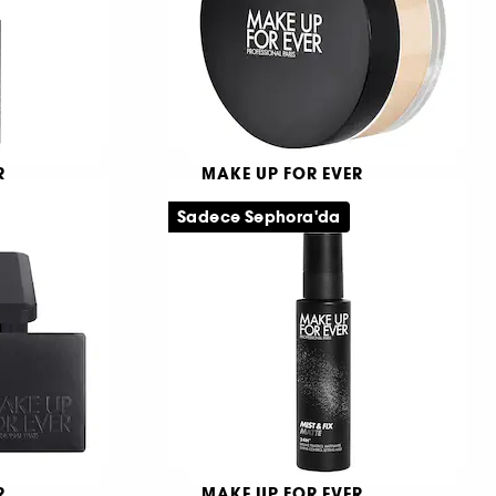
R
MAKE UP FOR EVER
HD Skin Setting Powder
Sadece Sephora'da
Seyehat boyu sabitleyici sprey
Görünmez sabitleyici toz pudra
3
1.790 TL
R
MAKE UP FOR EVER