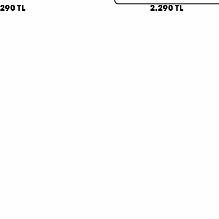
.290 TL
2.290 TL