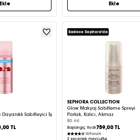
Ekle
Ekle
Sadece Sephora'da
SEPHORA COLLECTION
Glow Makyaj Sabitleme Spreyi
a Dayanıklı Sabitleyici Sprey
Parlak, Kalıcı, Akmaz
80 ml
0,00 TL
759,00 TL
Başlangıç fiyatı
16
Yorum
2 seçenek mevcuttur