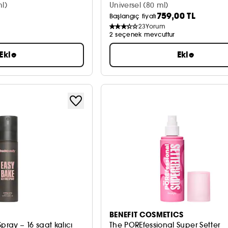
l)
Universel (80 ml)
759,00 TL
Başlangıç fiyatı
23
Yorum
2 seçenek mevcuttur
Ekle
Ekle
BENEFIT COSMETICS
pray – 16 saat kalıcı
The POREfessional Super Setter