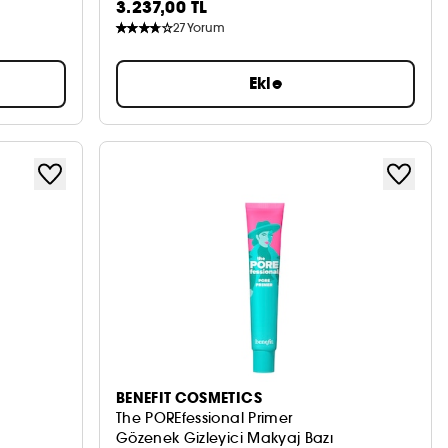
3.237,00 TL
27
Yorum
Ekle
BENEFIT COSMETICS
The POREfessional Primer
Gözenek Gizleyici Makyaj Bazı