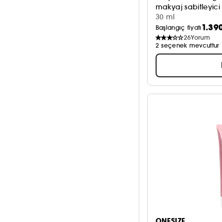
makyaj sabitleyici
30 ml
1.39
Başlangıç fiyatı
26
Yorum
2 seçenek mevcuttur
ONESIZE