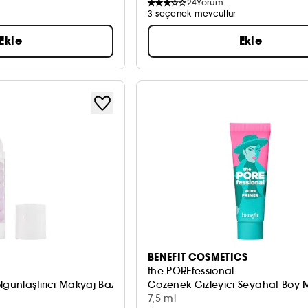
24
Yorum
3 seçenek mevcuttur
Ekle
Ekle
BENEFIT COSMETICS
the POREfessional
lgunlaştırıcı Makyaj Bazı
Gözenek Gizleyici Seyahat Boy 
7,5 ml