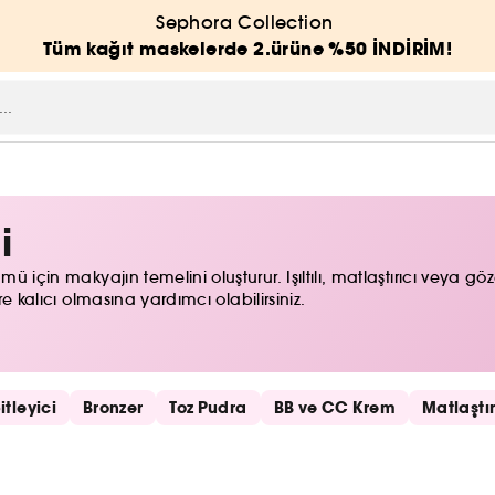
Sephora Collection
Tüm kağıt maskelerde 2.ürüne %50 İNDİRİM!
i
ü için makyajın temelini oluşturur. Işıltılı, matlaştırıcı veya g
e kalıcı olmasına yardımcı olabilirsiniz.
tleyici
Bronzer
Toz Pudra
BB ve CC Krem
Matlaştı