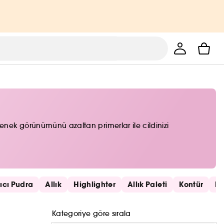
özenek görünümünü azaltan primerlar ile cildinizi
rıcı Pudra
Allık
Highlighter
Allık Paleti
Kontür
Re
Kategoriye göre sırala