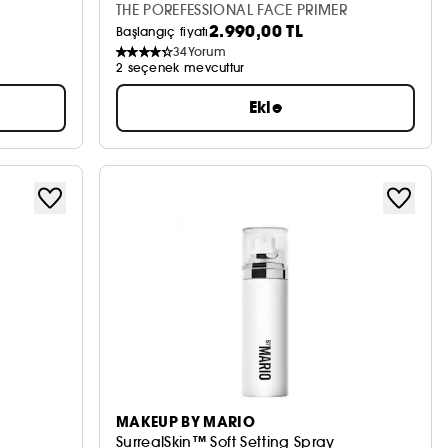
THE POREFESSIONAL FACE PRIMER
2.990,00 TL
Başlangıç fiyatı
34
Yorum
2 seçenek mevcuttur
Ekle
MAKEUP BY MARIO
SurrealSkin™ Soft Setting Spray