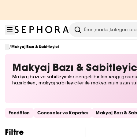
Menüye git
Ana içeriğe git
Alt bilgiye git
Arama
/
...
Makyaj Bazı & Sabitleyici
Makyaj Bazı & Sabitleyic
Makyaj bazı ve sabitleyiciler dengeli bir ten rengi görünüm
hazırlarken, makyaj sabitleyiciler ile makyajınızın uzun sür
Hızlı bağlantıları atla
Fondöten
Concealer ve Kapatıcı
Makyaj Bazı & Sabi
Filtreleri atla
Filtre