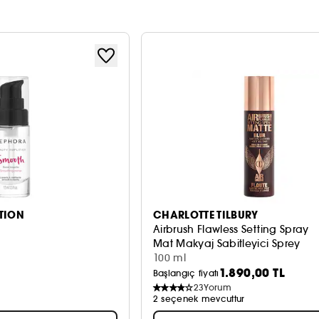
TION
CHARLOTTE TILBURY
Airbrush Flawless Setting Spray
Mat Makyaj Sabitleyici Sprey
100 ml
1.890,00 TL
Başlangıç fiyatı
23
Yorum
2 seçenek mevcuttur