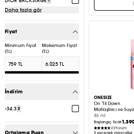
DIOR BACKSTAGE
1
Daha fazla gör
Fiyat
Minimum Fiyat
Maksimum Fiyat
(TL)
(TL)
İndirim
ONESIZE
On 'Til Dawn
-34.3
2
Matlaştırıcı ve Suy
46 ml
1.39
Başlangıç fiyatı
23
Yorum
Ortalama Puan
2 seçenek mevcuttur