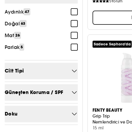
5
Yorum
Paraben içermeyen
7
Aydınlık
47
Daha fazla gör
Doğal
63
Mat
26
Sadece Sephora'da
Parlak
5
Cilt Tipi
Güneş Bakımı
1
Güneşten Koruma / SPF
Hassas cilt
14
SPF 30 ve altı
3
FENTY BEAUTY
Her cilt tipi
90
Doku
Grip Trip
Nemlendirici ve Do
Karma cilt
15
15 ml
Balm
2