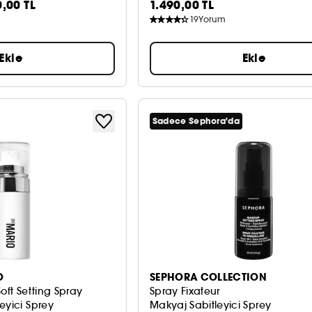
0,00 TL
1.490,00 TL
19
Yorum
Ekle
Ekle
Sadece Sephora'da
O
SEPHORA COLLECTION
oft Setting Spray
Spray Fixateur
eyici Sprey
Makyaj Sabitleyici Sprey