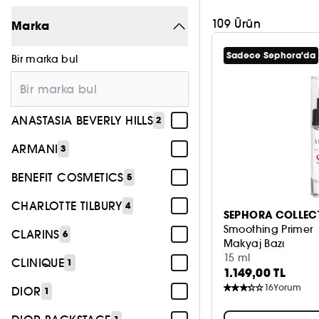
109 Ürün
Marka
Sadece Sephora'da
Bir marka bul
ANASTASIA BEVERLY HILLS
2
ARMANI
3
BENEFIT COSMETICS
5
CHARLOTTE TILBURY
4
SEPHORA COLLEC
Smoothing Primer
CLARINS
6
Makyaj Bazı
15 ml
CLINIQUE
1
1.149,00 TL
16
Yorum
DIOR
1