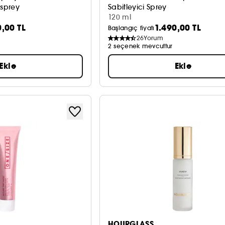
 sprey
Sabitleyici Sprey
120 ml
0,00 TL
1.490,00 TL
Başlangıç fiyatı
26
Yorum
2 seçenek mevcuttur
Ekle
Ekle
HOURGLASS