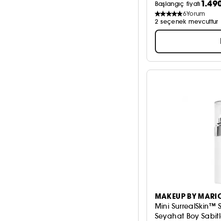
1.49
Kuru cilt
Başlangıç fiyatı
12
6
Yorum
Jel
13
2 seçenek mevcuttur
Normal cilt
1
Kirpikler
3
Yağlı cilt
19
Köpük
1
Krem
12
Pudra
3
Serum
5
Sıvı
42
Daha fazla gör
MAKEUP BY MARI
Mini SurrealSkin™ S
Seyahat Boy Sabitl