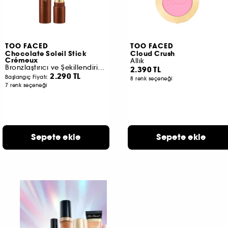
TOO FACED
TOO FACED
Chocolate Soleil Stick
Cloud Crush
Crémeux
Allık
Bronzlaştırıcı ve Şekillendirici Stick
2.390 TL
2.290 TL
Başlangıç Fiyatı:
8 renk seçeneği​
7 renk seçeneği​
Sepete ekle
Sepete ekle