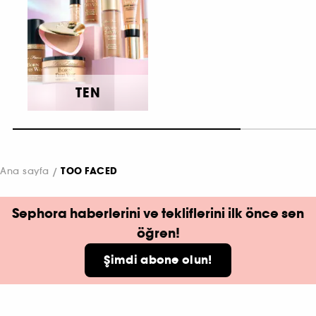
TEN
Ana sayfa
TOO FACED
Sephora haberlerini ve tekliflerini ilk önce sen
öğren!
Şimdi abone olun!