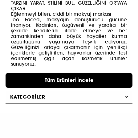
TARZINI YARAT, STİLİNİ BUL, GÜZELLİĞİNİ ORTAYA
ÇIKAR
Eğlenmeyi bilen, ciddi bir makyaj markası
Too Faced, makyajın dönüştürücü gücüne
inanıyor. Kadınları, özgüvenli ve yaratıcı bir
şekilde kendilerini ifade etmeye ve her
zamankinden daha büyük hayaller kurma
özgürlüğünü yaşamaya teşvik ediyoruz.
Güzelliğinizi ortaya çıkarmanız için yenilikçi
içeriklerle geliştirilen, hayvanlar üzerinde test
edilmemiş çığır açan kozmetik ürünler
sunuyoruz.
Tüm ürünleri̇ i̇ncele
KATEGORILER