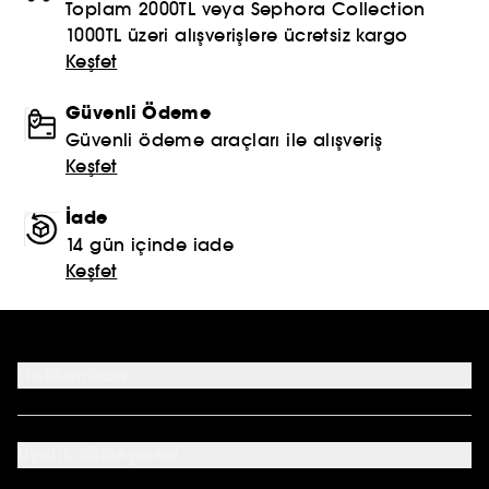
Toplam 2000TL veya Sephora Collection
1000TL üzeri alışverişlere ücretsiz kargo
Keşfet
Güvenli Ödeme
Güvenli ödeme araçları ile alışveriş
Keşfet
İade
14 gün içinde iade
Keşfet
Hakkımızda
Mağazalar
Profil Bilgilerim
Üyelik Sözleşmesi
Siparişlerim
Sephora Kart