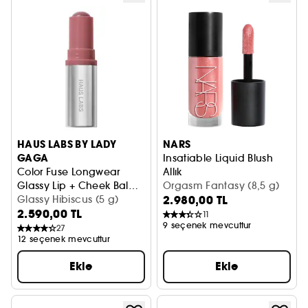
HAUS LABS BY LADY
NARS
GAGA
Insatiable Liquid Blush
Color Fuse Longwear
Allık
Glassy Lip + Cheek Balm
Orgasm Fantasy (8,5 g)
2.980,00 TL
Blush Stick
Krem Allık
Glassy Hibiscus (5 g)
2.590,00 TL
11
9 seçenek mevcuttur
27
12 seçenek mevcuttur
Ekle
Ekle