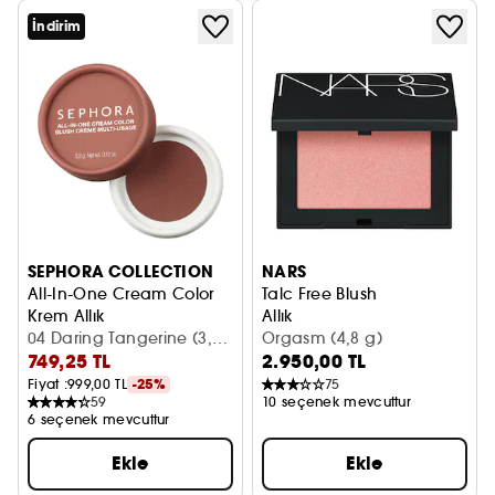
İndirim
SEPHORA COLLECTION
NARS
All-In-One Cream Color
Talc Free Blush
Krem Allık
Allık
04 Daring Tangerine (3,50
Orgasm (4,8 g)
749,25 TL
2.950,00 TL
g)
Fiyat :
999,00 TL
-25%
75
59
10 seçenek mevcuttur
6 seçenek mevcuttur
Ekle
Ekle