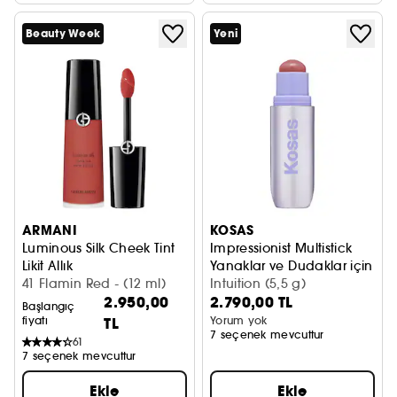
Beauty Week
Yeni
ARMANI
KOSAS
Luminous Silk Cheek Tint
Impressionist Multistick
Likit Allık
Yanaklar ve Dudaklar için Ço
41 Flamin Red - (12 ml)
Intuition (5,5 g)
2.950,00
2.790,00 TL
Başlangıç
fiyatı
TL
Yorum yok
7 seçenek mevcuttur
61
7 seçenek mevcuttur
Ekle
Ekle