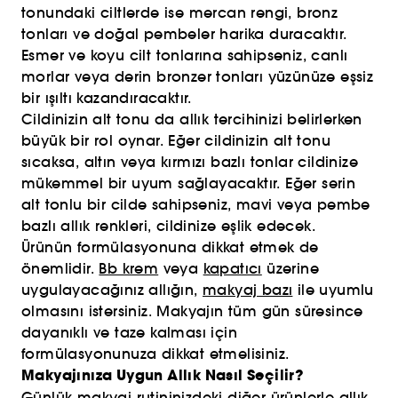
tonundaki ciltlerde ise mercan rengi, bronz
tonları ve doğal pembeler harika duracaktır.
Esmer ve koyu cilt tonlarına sahipseniz, canlı
morlar veya derin bronzer tonları yüzünüze eşsiz
bir ışıltı kazandıracaktır.
Cildinizin alt tonu da allık tercihinizi belirlerken
büyük bir rol oynar. Eğer cildinizin alt tonu
sıcaksa, altın veya kırmızı bazlı tonlar cildinize
mükemmel bir uyum sağlayacaktır. Eğer serin
alt tonlu bir cilde sahipseniz, mavi veya pembe
bazlı allık renkleri, cildinize eşlik edecek.
Ürünün formülasyonuna dikkat etmek de
önemlidir.
Bb krem
veya
kapatıcı
üzerine
uygulayacağınız allığın,
makyaj bazı
ile uyumlu
olmasını istersiniz. Makyajın tüm gün süresince
dayanıklı ve taze kalması için
formülasyonunuza dikkat etmelisiniz.
Makyajınıza Uygun Allık Nasıl Seçilir?
Günlük makyaj rutininizdeki diğer ürünlerle allık