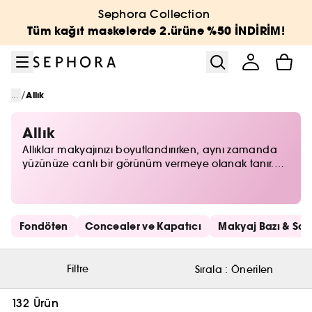
Menüye git
Ana içeriğe git
Alt bilgiye git
Sephora Collection
Tüm kağıt maskelerde 2.ürüne %50 İNDİRİM!
/
...
Allık
Allık
Allıklar makyajınızı boyutlandırırken, aynı zamanda
yüzünüze canlı bir görünüm vermeye olanak tanır.
Pudra, likit, stick, jel gibi pek çok formu bulunan
allıklardan dilediğiniz çeşidi ve rengi seçerek
makyajınızı renklendirebilirsiniz.
Hızlı bağlantıları atla
Fondöten
Concealer ve Kapatıcı
Makyaj Bazı & Sabi
Filtre
Sırala :
Önerilen
132 Ürün