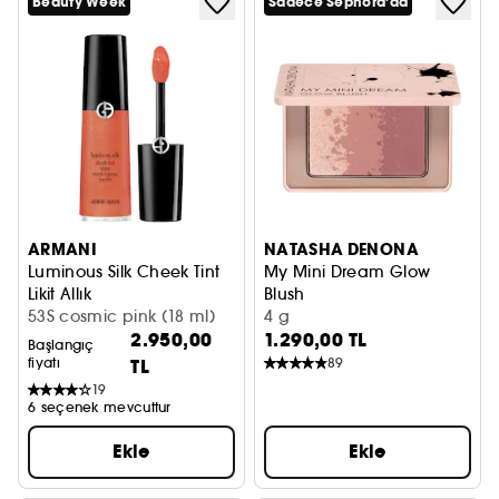
Beauty Week
Sadece Sephora'da
ARMANI
NATASHA DENONA
Luminous Silk Cheek Tint
My Mini Dream Glow
Likit Allık
Blush
53S cosmic pink (18 ml)
Aydınlatıcı ve Allık Paleti
4 g
2.950,00
1.290,00 TL
Başlangıç
fiyatı
TL
89
19
6 seçenek mevcuttur
Ekle
Ekle