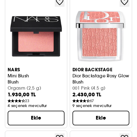
NARS
DIOR BACKSTAGE
Mini Blush
Dior Backstage Rosy Glow
Blush
Blush
Orgasm (2,5 g)
Allık
001 Pink (4.5 g)
1.930,00 TL
2.430,00 TL
23
67
4 seçenek mevcuttur
9 seçenek mevcuttur
Ekle
Ekle