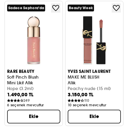
Sadece Sephora'da
Beauty Week
RARE BEAUTY
YVES SAINT LAURENT
Soft Pinch Blush
MAKE ME BLUSH
Mini Likit Allık
Allık
Hope (3.2ml)
Peachy nude (15 ml)
1.490,00 TL
3.150,00 TL
249
110
6 seçenek mevcuttur
10 seçenek mevcuttur
Ekle
Ekle