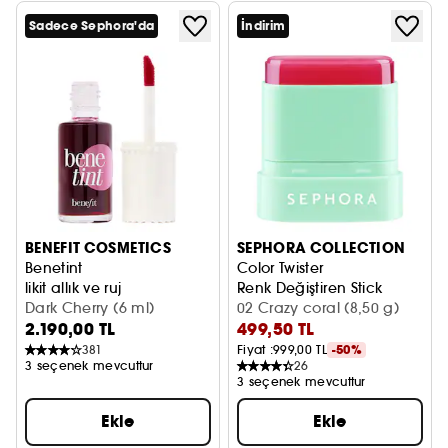
Sadece Sephora'da
İndirim
BENEFIT COSMETICS
SEPHORA COLLECTION
Benetint
Color Twister
likit allık ve ruj
Renk Değiştiren Stick
Dark Cherry (6 ml)
02 Crazy coral (8,50 g)
2.190,00 TL
499,50 TL
381
Fiyat :
999,00 TL
-50%
3 seçenek mevcuttur
26
3 seçenek mevcuttur
Ekle
Ekle