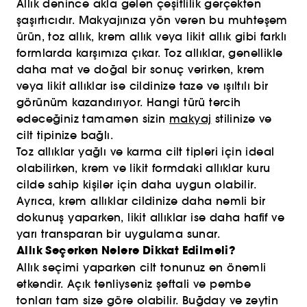
Allık denince akla gelen çeşitlilik gerçekten
şaşırtıcıdır. Makyajınıza yön veren bu muhteşem
ürün, toz allık, krem allık veya likit allık gibi farklı
formlarda karşımıza çıkar. Toz allıklar, genellikle
daha mat ve doğal bir sonuç verirken, krem
veya likit allıklar ise cildinize taze ve ışıltılı bir
görünüm kazandırıyor. Hangi türü tercih
edeceğiniz tamamen sizin
makyaj
stilinize ve
cilt tipinize bağlı.
Toz allıklar yağlı ve karma cilt tipleri için ideal
olabilirken, krem ve likit formdaki allıklar kuru
cilde sahip kişiler için daha uygun olabilir.
Ayrıca, krem allıklar cildinize daha nemli bir
dokunuş yaparken, likit allıklar ise daha hafif ve
yarı transparan bir uygulama sunar.
Allık Seçerken Nelere Dikkat Edilmeli?
Allık seçimi yaparken cilt tonunuz en önemli
etkendir. Açık tenliyseniz şeftali ve pembe
tonları tam size göre olabilir. Buğday ve zeytin