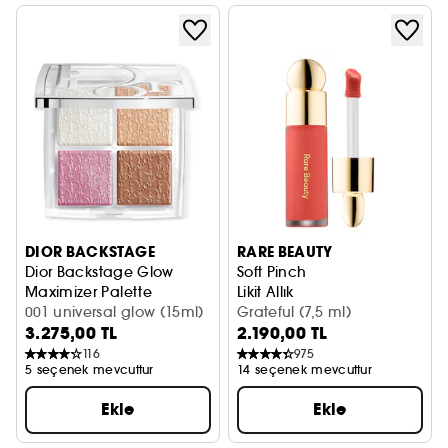
DIOR BACKSTAGE
RARE BEAUTY
Dior Backstage Glow
Soft Pinch
Maximizer Palette
Likit Allık
Yüz Paleti
001 universal glow (15ml)
Grateful (7,5 ml)
3.275,00 TL
2.190,00 TL
116
975
5 seçenek mevcuttur
14 seçenek mevcuttur
Ekle
Ekle