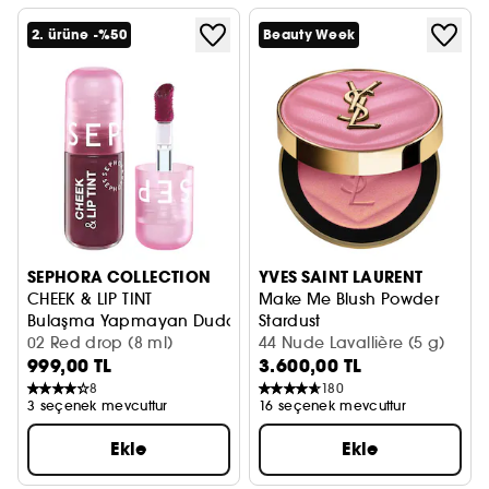
2. ürüne -%50
Beauty Week
SEPHORA COLLECTION
YVES SAINT LAURENT
CHEEK & LIP TINT
Make Me Blush Powder
Bulaşma Yapmayan Dudak ve Yanak Renklendirici
Stardust
02 Red drop (8 ml)
Allık
44 Nude Lavallière (5 g)
999,00 TL
3.600,00 TL
8
180
3 seçenek mevcuttur
16 seçenek mevcuttur
Ekle
Ekle