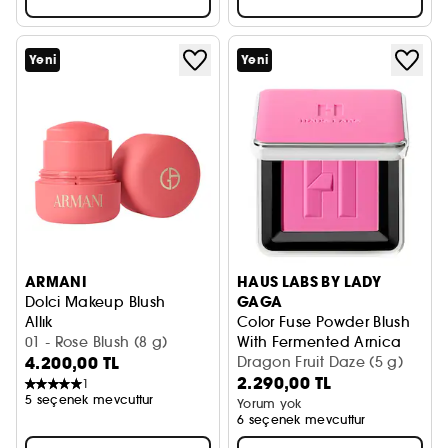
Yeni
Yeni
ARMANI
HAUS LABS BY LADY
GAGA
Dolci Makeup Blush
Allık
Color Fuse Powder Blush
01 - Rose Blush (8 g)
With Fermented Arnica
4.200,00 TL
Pudra Allık
Dragon Fruit Daze (5 g)
2.290,00 TL
1
5 seçenek mevcuttur
Yorum yok
6 seçenek mevcuttur