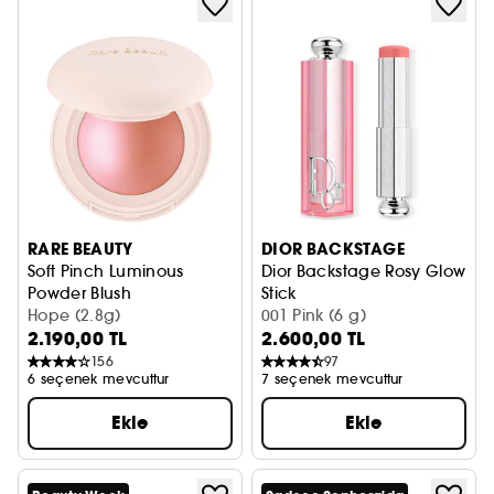
RARE BEAUTY
DIOR BACKSTAGE
Soft Pinch Luminous
Dior Backstage Rosy Glow
Powder Blush
Stick
Pudra Allık
Hope (2.8g)
Stick Allık
001 Pink (6 g)
2.190,00 TL
2.600,00 TL
156
97
6 seçenek mevcuttur
7 seçenek mevcuttur
Ekle
Ekle