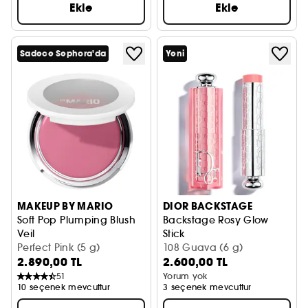
Ekle
Ekle
Sadece Sephora'da
Yeni
MAKEUP BY MARIO
DIOR BACKSTAGE
Soft Pop Plumping Blush
Backstage Rosy Glow
Veil
Stick
Krem Allık
Perfect Pink (5 g)
Stick Allık
108 Guava (6 g)
2.890,00 TL
2.600,00 TL
51
Yorum yok
10 seçenek mevcuttur
3 seçenek mevcuttur