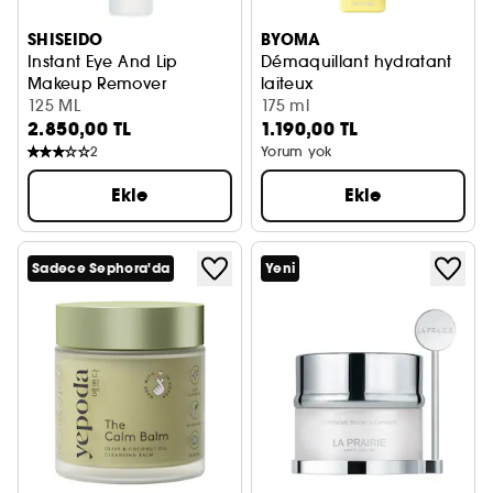
SHISEIDO
BYOMA
Instant Eye And Lip
Démaquillant hydratant
Makeup Remover
laiteux
Makyaj Temizleyici
125 ML
Yatıştırıcı Makyaj Temizleyici
175 ml
2.850,00 TL
1.190,00 TL
2
Yorum yok
Ekle
Ekle
Sadece Sephora'da
Yeni