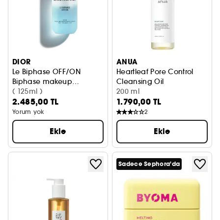
DIOR
ANUA
Le Biphase OFF/ON
Heartleaf Pore Control
Biphase makeup
Cleansing Oil
Remover
Yüz için Makyaj Temizleyici
( 125ml )
Makyaj Temizleme Yağı
200 ml
2.485,00 TL
1.790,00 TL
Yorum yok
2
Ekle
Ekle
Sadece Sephora'da