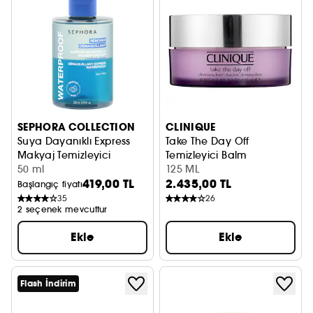
SEPHORA COLLECTION
CLINIQUE
Suya Dayanıklı Express
Take The Day Off
Makyaj Temizleyici
Temizleyici Balm
Makyajı Çıkarır + Cildi Yatıştırır
50 ml
125 ML
419,00 TL
2.435,00 TL
Başlangıç fiyatı
35
26
2 seçenek mevcuttur
Ekle
Ekle
Flash İndirim