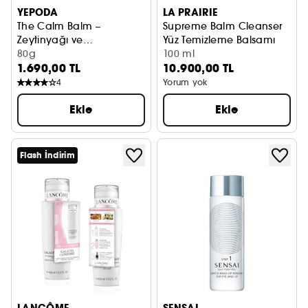
YEPODA
LA PRAIRIE
The Calm Balm –
Supreme Balm Cleanser
Zeytinyağı ve
Yüz Temizleme Balsamı
Hindistancevizi Yağlı
80g
100 ml
1.690,00 TL
10.900,00 TL
Temizleyici Balm
4
Yorum yok
Ekle
Ekle
Flash İndirim