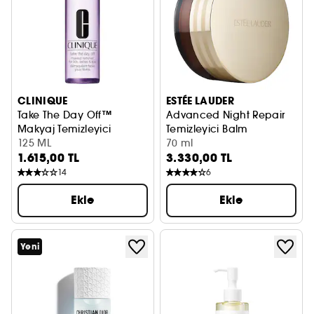
CLINIQUE
ESTÉE LAUDER
Take The Day Off™
Advanced Night Repair
Makyaj Temizleyici
Temizleyici Balm
125 ML
70 ml
1.615,00 TL
3.330,00 TL
14
6
Ekle
Ekle
Yeni