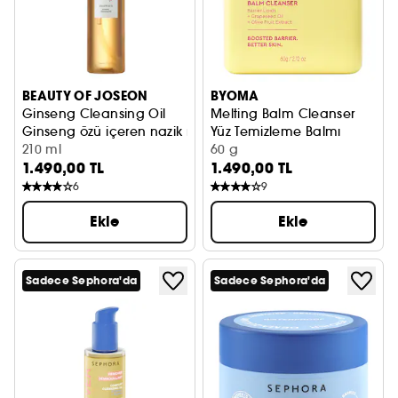
BEAUTY OF JOSEON
BYOMA
Ginseng Cleansing Oil
Melting Balm Cleanser
Ginseng özü içeren nazik makyaj temizleyici
Yüz Temizleme Balmı
210 ml
60 g
1.490,00 TL
1.490,00 TL
6
9
Ekle
Ekle
Sadece Sephora'da
Sadece Sephora'da