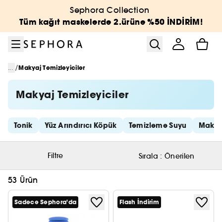
Menüye git
Ana içeriğe git
Alt bilgiye git
Sephora Collection
Tüm kağıt maskelerde 2.ürüne %50 İNDİRİM!
/
...
Makyaj Temizleyiciler
Makyaj Temizleyiciler
Hızlı bağlantıları atla
Tonik
Yüz Arındırıcı Köpük
Temizleme Suyu
Makyaj
Filtre
Sırala :
Önerilen
53 Ürün
Sadece Sephora'da
Flash İndirim