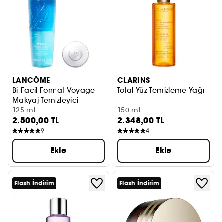
LANCÔME
CLARINS
Bi-Facil Format Voyage
Total Yüz Temizleme Yağı
Makyaj Temizleyici
125 ml
150 ml
2.500,00 TL
2.348,00 TL
9
4
Ekle
Ekle
Flash İndirim
Flash İndirim