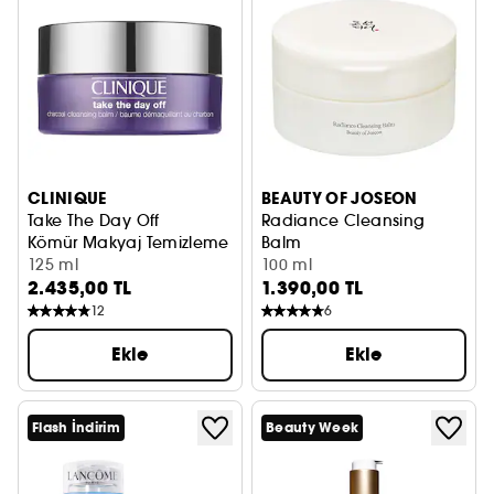
CLINIQUE
BEAUTY OF JOSEON
Take The Day Off
Radiance Cleansing
Kömür Makyaj Temizleme Balmı
Balm
125 ml
Balsam tipi temizleme yağı
100 ml
2.435,00 TL
1.390,00 TL
12
6
Ekle
Ekle
Flash İndirim
Beauty Week