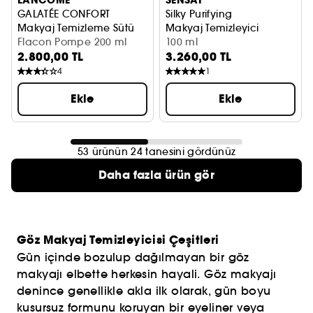
LANCÔME
SENSAI
GALATÉE CONFORT
Silky Purifying
Makyaj Temizleme Sütü
Makyaj Temizleyici
Flacon Pompe 200 ml
100 ml
2.800,00 TL
3.260,00 TL
4
1
Ekle
Ekle
53 ürünün 24 tanesini gördünüz
Daha fazla ürün gör
Göz Makyaj Temizleyicisi Çeşitleri
Gün içinde bozulup dağılmayan bir göz
makyajı elbette herkesin hayali. Göz makyajı
denince genellikle akla ilk olarak, gün boyu
kusursuz formunu koruyan bir eyeliner veya