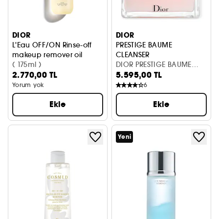
DIOR
DIOR
L'Eau OFF/ON Rinse-off
PRESTIGE BAUME
makeup remover oil
CLEANSER
Yüz için Makyaj Çıkarıcı Yağ
( 175ml )
DIOR PRESTIGE BAUME
2.770,00 TL
5.595,00 TL
CLEANSER 150ML
Yorum yok
6
Ekle
Ekle
Yeni