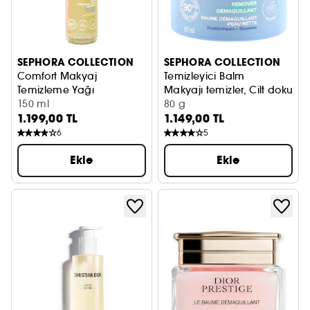
SEPHORA COLLECTION
SEPHORA COLLECTION
Comfort Makyaj
Temizleyici Balm
Temizleme Yağı
Makyajı temizler, Cilt dokusun
Makyajı temizler + korur
150 ml
80 g
1.199,00 TL
1.149,00 TL
6
5
Ekle
Ekle