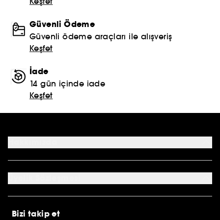
Keşfet
Güvenli Ödeme
Güvenli ödeme araçları ile alışveriş
Keşfet
İade
14 gün içinde iade
Keşfet
Hakkımızda
Mağazalar
Profil Bilgilerim
Üyelik Sözleşmesi
Siparişlerim
Sephora Kart
Genel Şartlar ve Koşullar
Kampanyalar
Çerez Aydınlatma Metni
E-Hediye Kartı
Bizi takip et
Müşteri Aydınlatma Metni