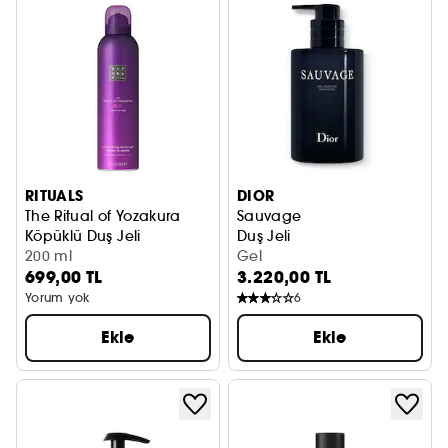
RITUALS
DIOR
The Ritual of Yozakura
Sauvage
Köpüklü Duş Jeli
Duş Jeli
200 ml
Gel
699,00 TL
3.220,00 TL
Yorum yok
6
Ekle
Ekle