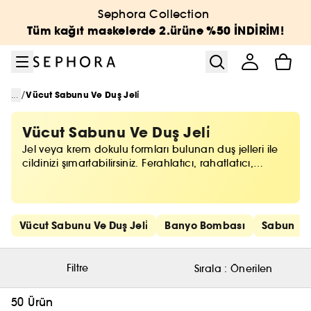
Menüye git
Ana içeriğe git
Alt bilgiye git
Sephora Collection
Tüm kağıt maskelerde 2.ürüne %50 İNDİRİM!
/
...
Vücut Sabunu Ve Duş Jeli̇
Vücut Sabunu Ve Duş Jeli̇
Jel veya krem dokulu formları bulunan duş jelleri ile
cildinizi şımartabilirsiniz. Ferahlatıcı, rahatlatıcı,
besleyici gibi pek çok ihtiyaca uygun duş jeli
çeşitlerine Sephora kalitesi ile ulaşabilirsiniz.
Hızlı bağlantıları atla
Vücut Sabunu Ve Duş Jeli̇
Banyo Bombası
Sabun
Filtre
Sırala :
Önerilen
50 Ürün