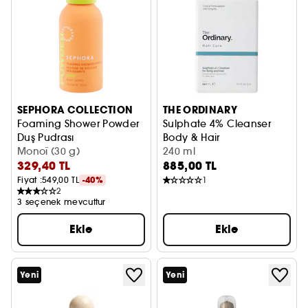
SEPHORA COLLECTION
THE ORDINARY
Foaming Shower Powder
Sulphate 4% Cleanser
Duş Pudrası
Body & Hair
Monoï (30 g)
Vücut ve Saç Temizleyicisi
240 ml
329,40 TL
885,00 TL
Fiyat :
549,00 TL
-40%
1
2
3 seçenek mevcuttur
Ekle
Ekle
Yeni
Yeni