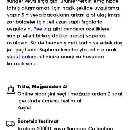
sünger veya fırça gibi ürünler tercih ettiğinizde
tahriş oluşmaması için nazik şekilde uygulama
yapın.Sırt veya bacakların arkası gibi ulaşılması
zor bölgeler için jeli uzun saplı fırçalarla
uygulayın.
Peeling
gibi arındırıcı özelliklere
sahip jelleri birkaç dakika masaj yaparak
ovalayın. Siz de hemen şimdi kadın ve erkek duş
jeli çeşitlerini Sephora fırsatlarıyla satın alarak
vücut bakım
rutininize enerji ve heyecan
katabilirsiniz.
Tıkla, Mağazadan Al
Online siparişini seçili mağazalardan 2 saat
içerisinde ücretsiz teslim al
Keşfet
Ücretsiz Teslimat
Toplam 2000TL veya Sephora Collection