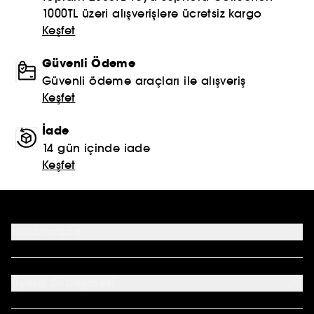
1000TL üzeri alışverişlere ücretsiz kargo
Keşfet
Güvenli Ödeme
Güvenli ödeme araçları ile alışveriş
Keşfet
İade
14 gün içinde iade
Keşfet
Hakkımızda
Mağazalar
Profil Bilgilerim
Üyelik Sözleşmesi
Siparişlerim
Sephora Kart
Genel Şartlar ve Koşullar