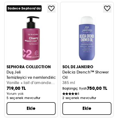
Sadece Sephora'da
SEPHORA COLLECTION
SOL DE JANEIRO
Duş Jeli
Delicia Drench™ Shower
Temizleyici ve nemlendirici
Oil
Vanille + lait d'amande
Duş yağı
385 ml
719,00 TL
750,00 TL
(300 ml)
Başlangıç fiyatı
Yorum yok
8
5 seçenek mevcuttur
2 seçenek mevcuttur
Ekle
Ekle