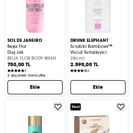
SOL DE JANEIRO
DRUNK ELEPHANT
Beija Flor
Scrubbi Bamboes™
Duş Jeli
Vücut Temizleyici
BEIJA FLOR BODY WASH
240 ml
750,00 TL
2.590,00 TL
3
2
2 seçenek mevcuttur
Ekle
Ekle
Yeni