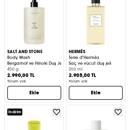
SALT AND STONE
HERMÈS
Body Wash
Terre d'Hermès
Bergamot ve Hinoki Duş Jeli
Saç ve vücut duş jeli
450 g
200 ml
2.990,00 TL
2.905,00 TL
Yorum yok
Yorum yok
Ekle
Ekle
İndirim