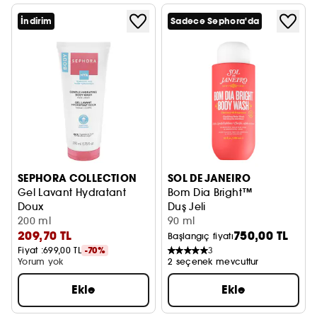
İndirim
Sadece Sephora'da
SEPHORA COLLECTION
SOL DE JANEIRO
Gel Lavant Hydratant
Bom Dia Bright™
Doux
Duş Jeli
Nemlendirici Duş Jeli
200 ml
90 ml
209,70 TL
750,00 TL
Başlangıç fiyatı
Fiyat :
699,00 TL
-70%
3
Yorum yok
2 seçenek mevcuttur
Ekle
Ekle