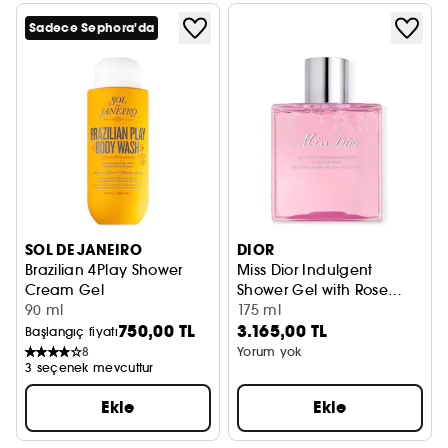
Sadece Sephora'da
SOL DE JANEIRO
DIOR
Brazilian 4Play Shower
Miss Dior Indulgent
Cream Gel
Shower Gel with Rose
Jel Krem
90 ml
Water – Shower Gel for
175 ml
750,00 TL
3.165,00 TL
the Body
Başlangıç fiyatı
8
Yorum yok
3 seçenek mevcuttur
Ekle
Ekle