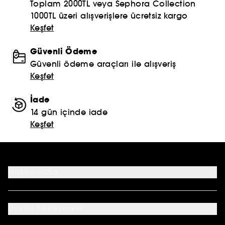
Toplam 2000TL veya Sephora Collection
1000TL üzeri alışverişlere ücretsiz kargo
Keşfet
Güvenli Ödeme
Güvenli ödeme araçları ile alışveriş
Keşfet
İade
14 gün içinde iade
Keşfet
Hakkımızda
Mağazalar
Profil Bilgilerim
Üyelik Sözleşmesi
Siparişlerim
Sephora Kart