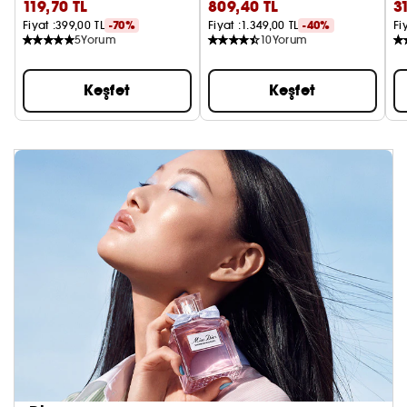
119,70 TL
809,40 TL
3
(1 adet)
Fiyat :
399,00 TL
-70%
Fiyat :
1.349,00 TL
-40%
Fi
5
Yorum
10
Yorum
Keşfet
Keşfet