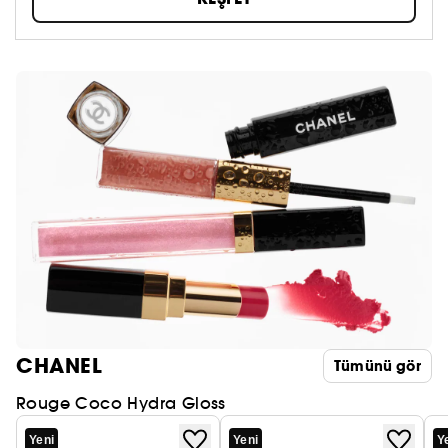
CHANEL
Tümünü gör
Rouge Coco Hydra Gloss
Yeni
Yeni
Y