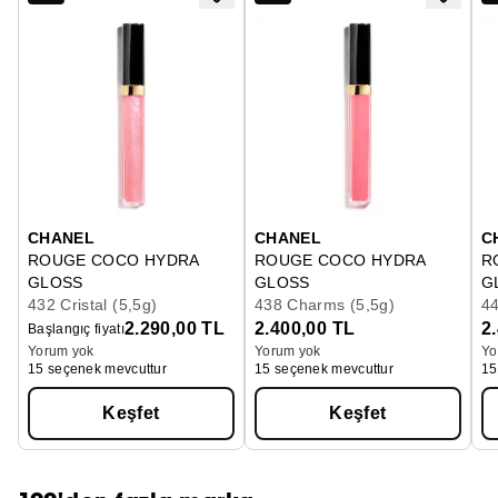
CHANEL
CHANEL
C
ROUGE COCO HYDRA
ROUGE COCO HYDRA
R
GLOSS
GLOSS
G
Hydrating And Smoothing High-shine Lipgloss
432 Cristal (5,5g)
Hydrating And Smoothing High-s
438 Charms (5,5g)
Hy
44
2.290,00 TL
2.400,00 TL
2
Başlangıç fiyatı
Yorum yok
Yorum yok
Yo
15 seçenek mevcuttur
15 seçenek mevcuttur
15
Keşfet
Keşfet