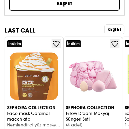
KEŞFET
LAST CALL
KEŞFET
İndirim
İndirim
İ
SEPHORA COLLECTION
SEPHORA COLLECTION
S
Face mask Caramel
Pillow Dream Makyaj
Sa
macchiato
Süngeri Seti
S
Karamel macchiato yüz maskesi
Nemlendirici yüz maskesi
Cilt Süngeri Seti
(4 adet)
1