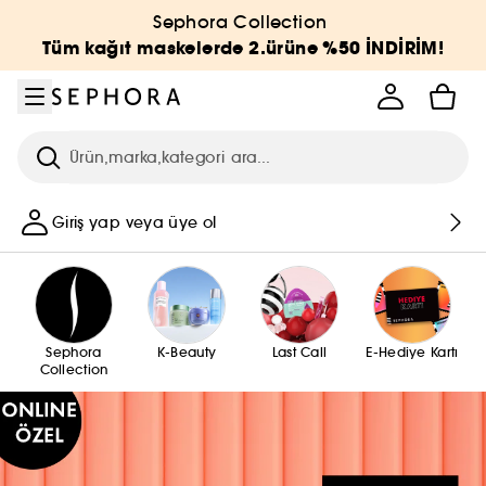
Menüye git
Ana içeriğe git
Alt bilgiye git
Sephora Collection
Tüm kağıt maskelerde 2.ürüne %50 İNDİRİM!
Arama
Giriş yap veya üye ol
Sephora
K-Beauty
Last Call
E-Hediye Kartı
Collection