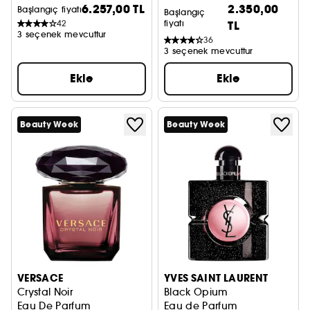
6.257,00 TL
2.350,00
Başlangıç fiyatı
Başlangıç
42
fiyatı
TL
3 seçenek mevcuttur
36
3 seçenek mevcuttur
Ekle
Ekle
Beauty Week
Beauty Week
VERSACE
YVES SAINT LAURENT
Crystal Noir
Black Opium
Eau De Parfum
Eau de Parfum