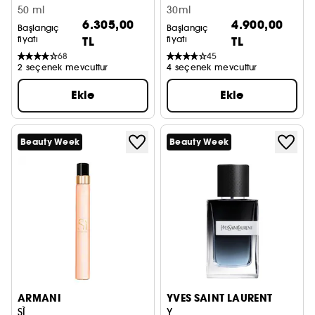
50 ml
30ml
6.305,00
4.900,00
Başlangıç
Başlangıç
fiyatı
TL
fiyatı
TL
68
45
2 seçenek mevcuttur
4 seçenek mevcuttur
Ekle
Ekle
Beauty Week
Beauty Week
ARMANI
YVES SAINT LAURENT
SÌ
Y