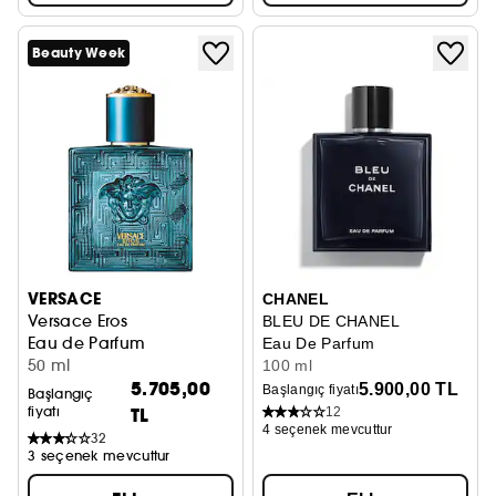
Beauty Week
VERSACE
CHANEL
Versace Eros
BLEU DE CHANEL
Eau de Parfum
Eau De Parfum
50 ml
100 ml
5.705,00
5.900,00 TL
Başlangıç fiyatı
Başlangıç
fiyatı
TL
12
4 seçenek mevcuttur
32
3 seçenek mevcuttur