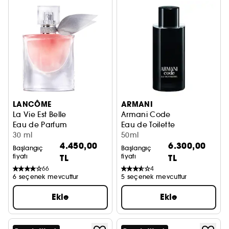
LANCÔME
ARMANI
La Vie Est Belle
Armani Code
Eau de Parfum
Eau de Toilette
30 ml
50ml
4.450,00
6.300,00
Başlangıç
Başlangıç
fiyatı
TL
fiyatı
TL
66
4
6 seçenek mevcuttur
5 seçenek mevcuttur
Ekle
Ekle