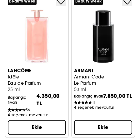
Beauty Week
Beauty Week
LANCÔME
ARMANI
Idôle
Armani Code
Eau de Parfum
Le Parfum
25 ml
50 ml
4.350,00
7.850,00 TL
Başlangıç fiyatı
Başlangıç
fiyatı
TL
11
4 seçenek mevcuttur
56
4 seçenek mevcuttur
Ekle
Ekle