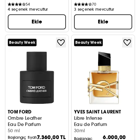
54
70
4 seçenek mevcuttur
3 seçenek mevcuttur
Ekle
Ekle
Beauty Week
Beauty Week
TOM FORD
YVES SAINT LAURENT
Ombre Leather
Libre Intense
Eau De Parfum
Eau de Parfum
50 ml
30ml
7.360,00 TL
6.000,00
Başlangıç fiyatı
Başlangıç