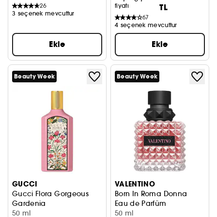
26
fiyatı
TL
3 seçenek mevcuttur
67
4 seçenek mevcuttur
Ekle
Ekle
Beauty Week
Beauty Week
GUCCI
VALENTINO
Gucci Flora Gorgeous
Born In Roma Donna
Gardenia
Eau de Parfüm
Eau de Parfum Refill
50 ml
50 ml