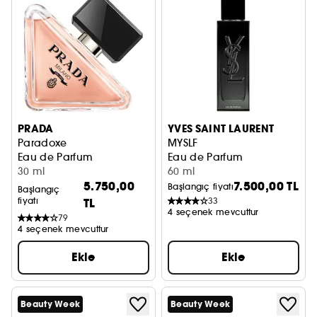
PRADA
YVES SAINT LAURENT
Paradoxe
MYSLF
Eau de Parfum
Eau de Parfum
30 ml
60 ml
5.750,00
7.500,00 TL
Başlangıç fiyatı
Başlangıç
fiyatı
TL
33
4 seçenek mevcuttur
79
4 seçenek mevcuttur
Ekle
Ekle
Beauty Week
Beauty Week