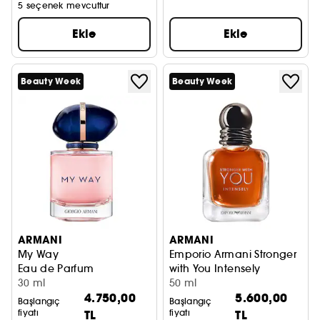
5 seçenek mevcuttur
Ekle
Ekle
Beauty Week
Beauty Week
ARMANI
ARMANI
My Way
Emporio Armani Stronger
Eau de Parfum
with You Intensely
30 ml
Eau de Parfum
50 ml
4.750,00
5.600,00
Başlangıç
Başlangıç
fiyatı
TL
fiyatı
TL