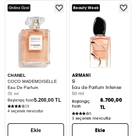
Beauty Week
Online Özel
ARMANI
CHANEL
Sì
COCO MADEMOISELLE
Eau de Parfum Intense
Eau De Parfum
50 ml
35 ml
8.700,00
5.200,00 TL
Başlangıç fiyatı
Başlangıç
fiyatı
TL
19
4 seçenek mevcuttur
5
3 seçenek mevcuttur
Ekle
Ekle