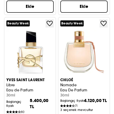
Ekle
Ekle
Beauty Week
Beauty Week
YVES SAINT LAURENT
CHLOÉ
Libre
Nomade
Eau de Parfum
Eau De Parfum
30ml
30ml
5.400,00
4.120,00 TL
Başlangıç fiyatı
Başlangıç
fiyatı
TL
71
3 seçenek mevcuttur
80