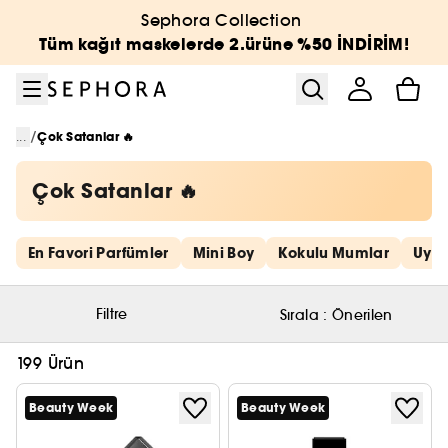
Menüye git
Ana içeriğe git
Alt bilgiye git
Sephora Collection
Tüm kağıt maskelerde 2.ürüne %50 İNDİRİM!
/
...
Çok Satanlar 🔥
Çok Satanlar 🔥
Hızlı bağlantıları atla
En Favori Parfümler
Mini Boy
Kokulu Mumlar
Uygu
Filtre
Sırala :
Önerilen
199 Ürün
Beauty Week
Beauty Week