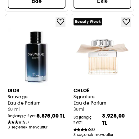
Ekle
Ekle
Beauty Week
DIOR
CHLOÉ
Sauvage
Signature
Eau de Parfum
Eau de Parfum
60 ml
30ml
5.875,00 TL
3.925,00
Başlangıç fiyatı
Başlangıç
37
fiyatı
TL
3 seçenek mevcuttur
83
3 seçenek mevcuttur