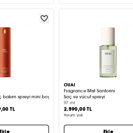
OUAI
Fragrance Mist Santorini
 bakım spreyi mini boy
Saç ve vücut spreyi
97 ml
9,00 TL
2.590,00 TL
Yorum yok
Ekle
Ekle