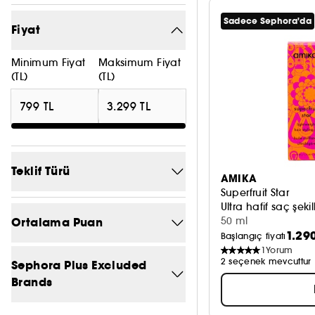
Sadece Sephora'da
Fiyat
Minimum Fiyat
Maksimum Fiyat
(TL)
(TL)
Teklif Türü
AMIKA
Superfruit Star
Ultra hafif saç şek
Sadece Sephora'da
5
Ortalama Puan
50 ml
1.29
Başlangıç fiyatı
Yeni
4
1
Yorum
5/5
2 seçenek mevcuttur
2
Sephora Plus Excluded
Özel Teklif
10
Brands
4/5
4
Hayır
11