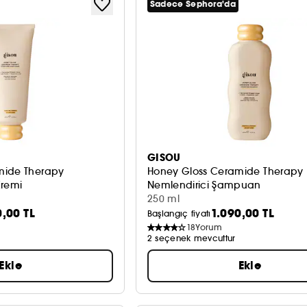
Sadece Sephora'da
GISOU
mide Therapy
Honey Gloss Ceramide Therapy
Kremi
Nemlendirici Şampuan
250 ml
0,00 TL
1.090,00 TL
Başlangıç fiyatı
18
Yorum
2 seçenek mevcuttur
Ekle
Ekle