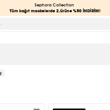
Sephora Collection
Tüm kağıt maskelerde 2.ürüne %50 İNDİRİM!
ç