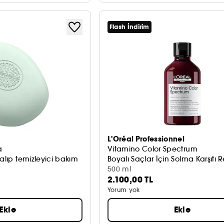
Flash İndirim
L'Oréal Professionnel
a
Vitamino Color Spectrum
kalıp temizleyici bakım
Boyalı Saçlar İçin Solma Karşıtı 
500 ml
2.100,00 TL
Yorum yok
Ekle
Ekle