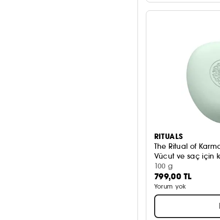
3/5
6
2/5
6
1/5
6
RITUALS
The Ritual of Karm
Vücut ve saç için 
100 g
799,00 TL
Yorum yok