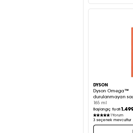
DYSON
Dyson Omega™
durulanmayan saç
165 ml
1.49
Başlangıç fiyatı
1
Yorum
3 seçenek mevcuttur