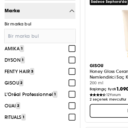
Sadece Sephora'da
Saç Bakımı
11
Marka
Bir marka bul
AMIKA
1
DYSON
1
GISOU
FENTY HAIR
Honey Gloss Cera
3
Nemlendirici Saç 
GISOU
200 ml
2
1.09
Başlangıç fiyatı
L'Oréal Professionnel
1
12
Yorum
2 seçenek mevcuttur
OUAI
2
RITUALS
1