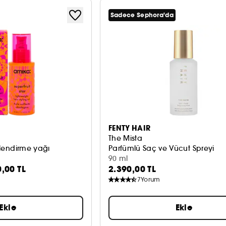
Sadece Sephora'da
FENTY HAIR
The Mista
illendirme yağı
Parfümlü Saç ve Vücut Spreyi
90 ml
0,00 TL
2.390,00 TL
7
Yorum
Ekle
Ekle