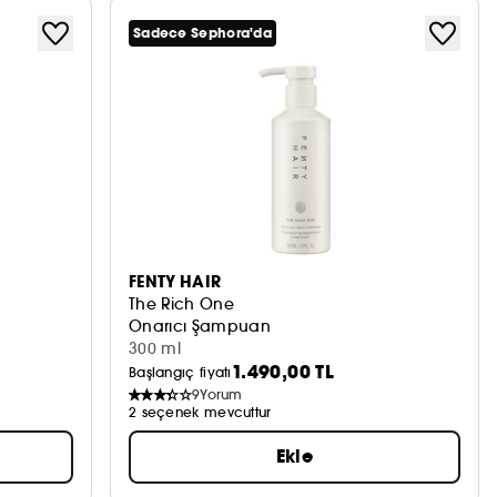
Sadece Sephora'da
FENTY HAIR
The Rich One
Onarıcı Şampuan
300 ml
1.490,00 TL
Başlangıç fiyatı
9
Yorum
2 seçenek mevcuttur
Ekle