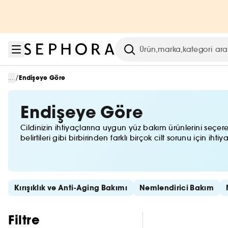
Menüye git
Ana içeriğe git
Alt bilgiye git
Arama
/
...
Endişeye Göre
Endişeye Göre
Cildinizin ihtiyaçlarına uygun yüz bakım ürünlerini seçerek
belirtileri gibi birbirinden farklı birçok cilt sorunu için iht
Hızlı bağlantıları atla
Kırışıklık ve Anti-Aging Bakımı
Nemlendirici Bakım
Filtreleri atla
Filtre