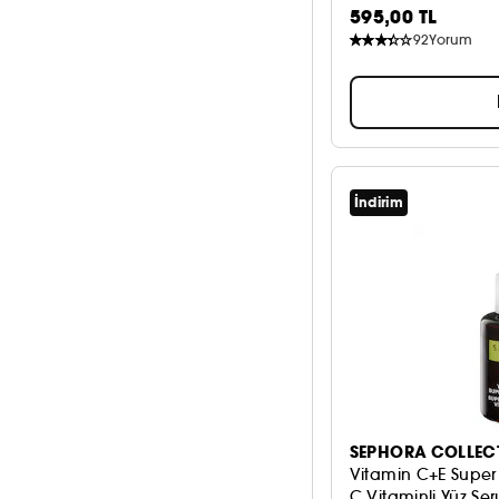
595,00 TL
92
Yorum
İndirim
SEPHORA COLLEC
Vitamin C+E Supe
C Vitaminli Yüz Se