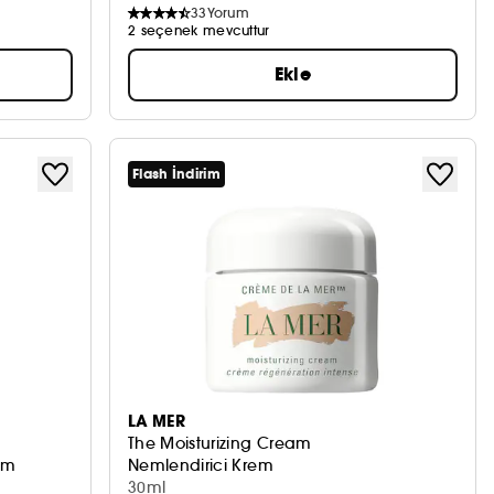
33
Yorum
2 seçenek mevcuttur
Ekle
Flash İndirim
LA MER
The Moisturizing Cream
um
Nemlendirici Krem
30ml