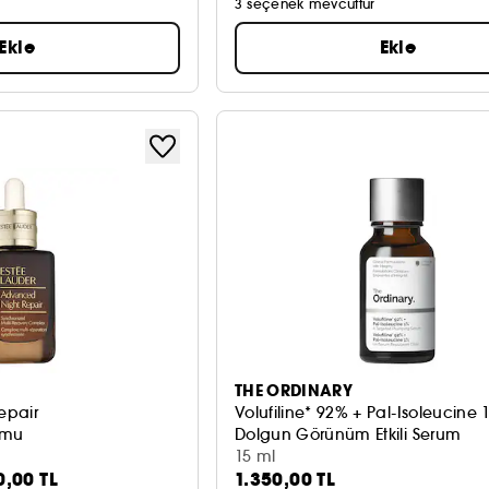
3 seçenek mevcuttur
Ekle
Ekle
THE ORDINARY
epair
Volufiline* 92% + Pal-Isoleucine 
umu
Dolgun Görünüm Etkili Serum
15 ml
0,00 TL
1.350,00 TL