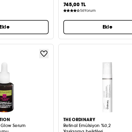
745,00 TL
56
Yorum
Ekle
Ekle
TION
THE ORDINARY
r Glow Serum
Retinal Emülsiyon %0,2
rumu
Yaşlanma belirtileri