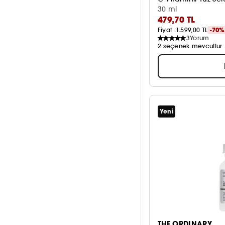
30 ml
479,70 TL
Fiyat :
1.599,00 TL
-70%
3
Yorum
2 seçenek mevcuttur
Yeni
THE ORDINARY