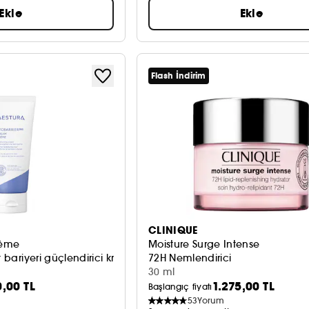
Ekle
Ekle
Flash İndirim
CLINIQUE
rème
Moisture Surge Intense
t bariyeri güçlendirici krem
72H Nemlendirici
30 ml
0,00 TL
1.275,00 TL
Başlangıç fiyatı
53
Yorum