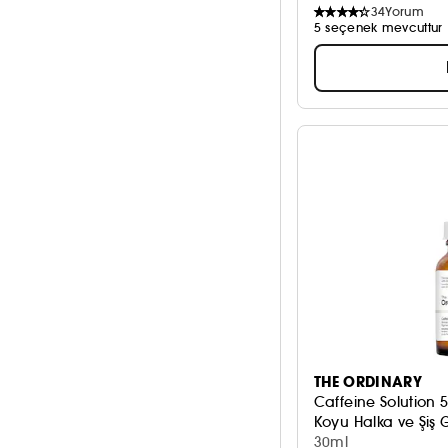
34
Yorum
5 seçenek mevcuttur
THE ORDINARY
Caffeine Solution
Koyu Halka ve Şiş
30ml