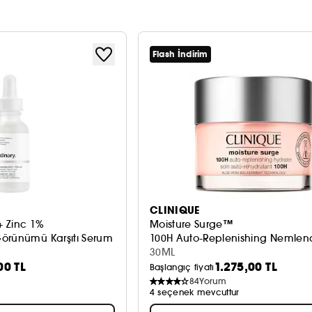
Flash İndirim
CLINIQUE
+ Zinc 1%
Moisture Surge™
örünümü Karşıtı Serum
100H Auto-Replenishing Nemlendi
30ML
00 TL
1.275,00 TL
Başlangıç fiyatı
84
Yorum
4 seçenek mevcuttur