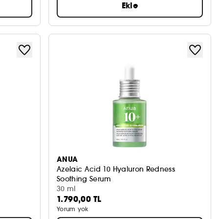
Ekle
ANUA
Azelaic Acid 10 Hyaluron Redness
Soothing Serum
Kusur Karşıtı Serum
30 ml
1.790,00 TL
Yorum yok