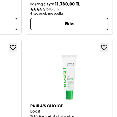
11.730,00 TL
Başlangıç fiyatı
16
Yorum
4 seçenek mevcuttur
Ekle
PAULA'S CHOICE
Boost
%10 Azelaik Asit Booster