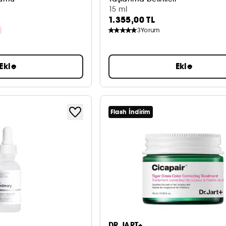
15 ml
1.355,00 TL
3
Yorum
Ekle
Ekle
Flash İndirim
DR.JART+