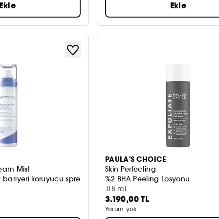
Ekle
Ekle
PAULA'S CHOICE
eam Mist
Skin Perfecting
t bariyeri koruyucu sprey
%2 BHA Peeling Losyonu
118 ml
3.190,00 TL
Yorum yok