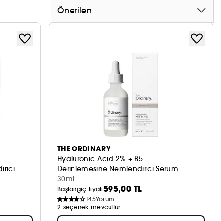
Önerilen
THE ORDINARY
Hyaluronic Acid 2% + B5
rici
Derinlemesine Nemlendirici Serum
30ml
595,00 TL
Başlangıç fiyatı
145
Yorum
2 seçenek mevcuttur