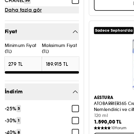
CHANEL
30
Daha fazla gör
Fiyat
Sadece Sephora'da
Minimum Fiyat
Maksimum Fiyat
(TL)
(TL)
İndirim
AESTURA
ATOBARRIER365 Cr
-25%
3
Nemlendirici ve cil
120 ml
-30%
1
1.590,00 TL
10
Yorum
-40%
8