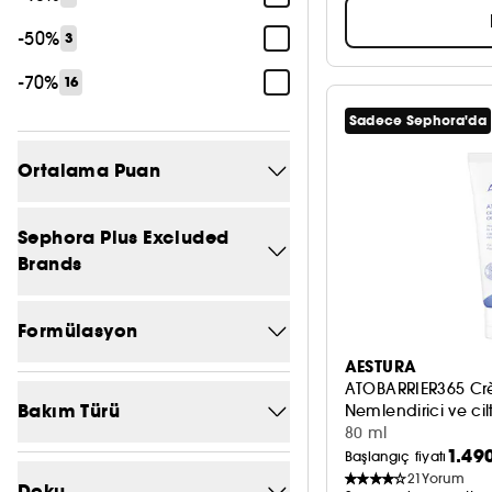
-50%
3
-70%
16
Sadece Sephora'da
Ortalama Puan
5/5
175
Sephora Plus Excluded
Brands
4/5
338
Hayır
1020
3/5
484
Formülasyon
2/5
516
AESTURA
ATOBARRIER365 C
AHA & BHA
15
1/5
Bakım Türü
532
Nemlendirici ve cil
80 ml
Alkolsüz
43
1.49
Başlangıç fiyatı
Canlandırıcı bakım
331
Aloe Vera
21
Yorum
10
Doku