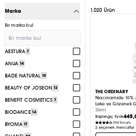
1.020 Ürün
Marka
Bir marka bul
AESTURA
7
ANUA
14
BADE NATURAL
10
BEAUTY OF JOSEON
12
THE ORDINARY
Niacinamide 10% 
BENEFIT COSMETICS
7
Leke ve Gözenek G
30ml
BIODANCE
14
445,
Başlangıç fiyatı
396
Yorum
BYOMA
17
2 seçenek mevcuttur