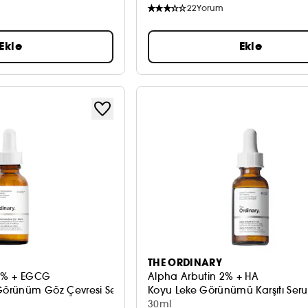
22
Yorum
Ekle
Ekle
THE ORDINARY
 5% + EGCG
Alpha Arbutin 2% + HA
 Görünüm Göz Çevresi Serumu
Koyu Leke Görünümü Karşıtı Ser
30ml