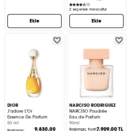
13
2 seçenek mevcuttur
Ekle
Ekle
DIOR
NARCISO RODRIGUEZ
J'adore L'Or
NARCISO Poudrée
Essence De Parfum
Eau de Parfum
50 ml
90ml
9.830,00
7.909,00 TL
Başlangıç fiyatı
Başlangıç