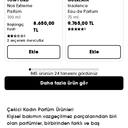
TOM FORD
GUERLAIN
Noir Extreme
Insolence
Parfüm
Eau de Parfum
100 ml
75 ml
8.650,00
9.765,00 TL
Başlangıç
fiyatı
TL
9
4
2 seçenek mevcuttur
Ekle
Ekle
845 ürünün 24 tanesini gördünüz
Daha fazla ürün gör
Çekici Kadın Parfüm Ürünleri
Kişisel bakımın vazgeçilmez parçalarından biri
olan parfümler, birbirinden farklı ve baş