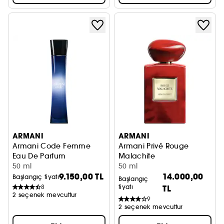
ARMANI
ARMANI
Armani Code Femme
Armani Privé Rouge
Eau De Parfum
Malachite
50 ml
Eau De Parfüm
50 ml
9.150,00 TL
14.000,00
Başlangıç fiyatı
Başlangıç
8
fiyatı
TL
2 seçenek mevcuttur
9
2 seçenek mevcuttur