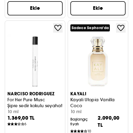
Ekle
Ekle
Sadece Sephora'da
NARCISO RODRIGUEZ
KAYALI
For Her Pure Musc
Kayali Utopia Vanilla
Şipre sedir kokulu seyahat boyu eau de parfum
Coco
10 ml
Eau de Parfum
10 ml
1.369,00 TL
2.090,00
Başlangıç
6
fiyatı
TL
10