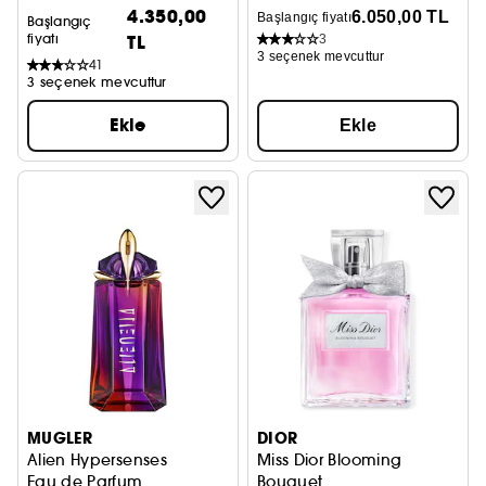
4.350,00
6.050,00 TL
Başlangıç fiyatı
Başlangıç
fiyatı
TL
3
3 seçenek mevcuttur
41
3 seçenek mevcuttur
Ekle
Ekle
MUGLER
DIOR
Alien Hypersenses
Miss Dior Blooming
Eau de Parfum
Bouquet