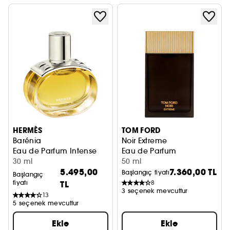
HERMÈS
TOM FORD
Barénia
Noir Extreme
Eau de Parfum Intense
Eau de Parfum
30 ml
50 ml
5.495,00
7.360,00 TL
Başlangıç fiyatı
Başlangıç
fiyatı
TL
8
3 seçenek mevcuttur
13
5 seçenek mevcuttur
Ekle
Ekle