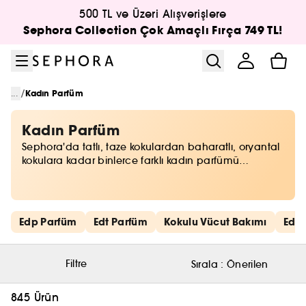
Menüye git
Ana içeriğe git
Alt bilgiye git
500 TL ve Üzeri Alışverişlere
Sephora Collection Çok Amaçlı Fırça 749 TL!
/
...
Kadın Parfüm
Kadın Parfüm
Sephora'da tatlı, taze kokulardan baharatlı, oryantal
kokulara kadar binlerce farklı kadın parfümü
arasından seçim yapabilirsiniz. Teninize uygun, imza
kokunuzu belirleyebilir veya mevsimlere ve ortamlara
göre farklı kadın parfümlerini tercih edebilirsiniz.
Hızlı bağlantıları atla
Edp Parfüm
Edt Parfüm
Kokulu Vücut Bakımı
Edc
Filtre
Sırala :
Önerilen
845 Ürün