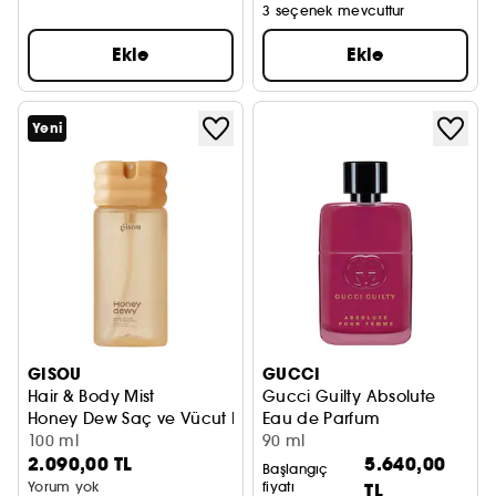
3 seçenek mevcuttur
Ekle
Ekle
Yeni
GISOU
GUCCI
Hair & Body Mist
Gucci Guilty Absolute
Honey Dew Saç ve Vücut Misti
Eau de Parfum
100 ml
90 ml
2.090,00 TL
5.640,00
Başlangıç
Yorum yok
fiyatı
TL