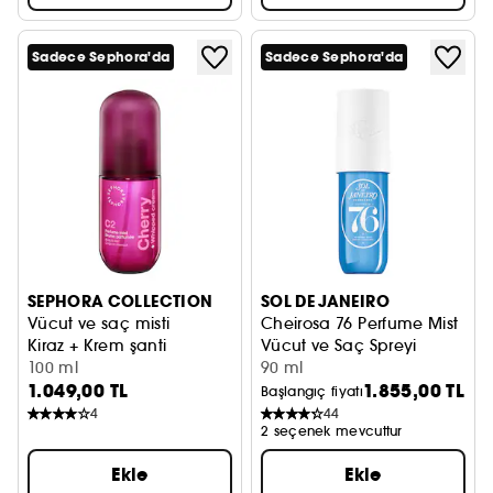
Sadece Sephora'da
Sadece Sephora'da
SEPHORA COLLECTION
SOL DE JANEIRO
Vücut ve saç misti
Cheirosa 76 Perfume Mist
Kiraz + Krem şanti
Vücut ve Saç Spreyi
100 ml
90 ml
1.049,00 TL
1.855,00 TL
Başlangıç fiyatı
4
44
2 seçenek mevcuttur
Ekle
Ekle