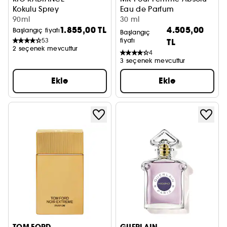
Kokulu Sprey
Eau de Parfum
90ml
30 ml
1.855,00 TL
4.505,00
Başlangıç fiyatı
Başlangıç
53
fiyatı
TL
2 seçenek mevcuttur
4
3 seçenek mevcuttur
Ekle
Ekle