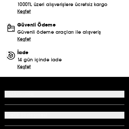
1000TL üzeri alışverişlere ücretsiz kargo
Keşfet
Güvenli Ödeme
Güvenli ödeme araçları ile alışveriş
Keşfet
İade
14 gün içinde iade
Keşfet
Hakkımızda
Mağazalar
Profil Bilgilerim
Üyelik Sözleşmesi
Siparişlerim
Sephora Kart
Genel Şartlar ve Koşullar
Kampanyalar