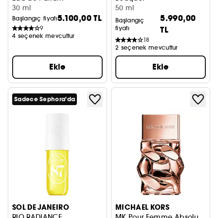
30 ml
Eau de Toilette
50 ml
5.100,00 TL
5.990,00
Başlangıç fiyatı
Başlangıç
9
fiyatı
TL
4 seçenek mevcuttur
18
2 seçenek mevcuttur
Ekle
Ekle
Sadece Sephora'da
SOL DE JANEIRO
MICHAEL KORS
RIO RADIANCE
MK Pour Femme Absolu