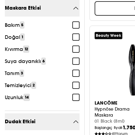
SPF 30 ve altı
1
Her cilt tipi
101
Maskara Etkisi
Karma cilt
16
Bakım
5
Kuru cilt
15
Beauty Week
Doğal
1
Yağlı cilt
17
Kıvırma
12
Suya dayanıklı
6
Tanım
3
Temizleyici
2
Uzunluk
14
LANCÔME
Hypnôse Drama
Maskara
Dudak Etkisi
01 Black (8ml)
1.75
Başlangıç fiyatı
49
Yorum