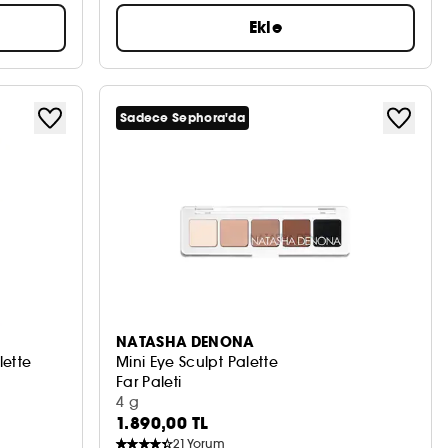
Ekle
Sadece Sephora'da
NATASHA DENONA
ette
Mini Eye Sculpt Palette
Far Paleti
T
4 g
1.890,00 TL
21
Yorum