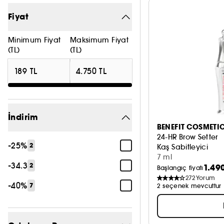
Fiyat
Minimum Fiyat
Maksimum Fiyat
(TL)
(TL)
İndirim
BENEFIT COSMETI
24-HR Brow Setter
-25%
2
Kaş Sabitleyici
7 ml
-34.3
2
1.49
Başlangıç fiyatı
272
Yorum
-40%
7
2 seçenek mevcuttur