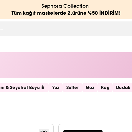
Sephora Collection
Tüm kağıt maskelerde 2.ürüne %50 İNDİRİM!
ni & Seyahat Boyu 🧳
Yüz
Setler
Göz
Kaş
Dudak