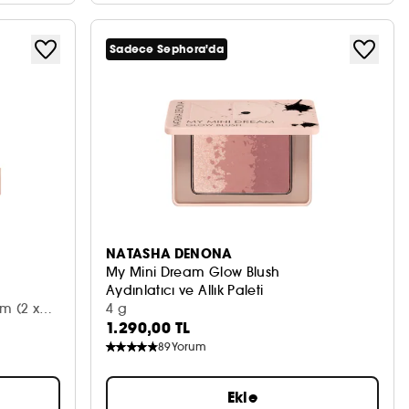
Sadece Sephora'da
NATASHA DENONA
My Mini Dream Glow Blush
Aydınlatıcı ve Allık Paleti
m (2 x
4 g
1.290,00 TL
89
Yorum
Ekle