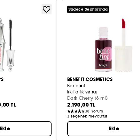
Sadece Sephora'da
CS
BENEFIT COSMETICS
Benetint
likit allık ve ruj
Dark Cherry (6 ml)
0,00 TL
2.190,00 TL
381
Yorum
3 seçenek mevcuttur
Ekle
Ekle