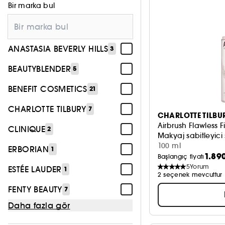
Bir marka bul
ANASTASIA BEVERLY HILLS
3
BEAUTYBLENDER
5
BENEFIT COSMETICS
21
CHARLOTTE TILBURY
7
CHARLOTTE TILBU
Airbrush Flawless F
CLINIQUE
2
Makyaj sabitleyici
100 ml
ERBORIAN
1
1.89
Başlangıç fiyatı
5
Yorum
ESTÉE LAUDER
1
2 seçenek mevcuttur
FENTY BEAUTY
7
Daha fazla gör