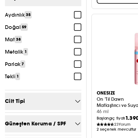
Parfümsüz
5
Aydınlık
35
Daha fazla gör
Doğal
59
Mat
38
Metalik
1
Parlak
7
Tekli
1
ONESIZE
On 'Til Dawn
Cilt Tipi
Matlaştırıcı ve Suy
46 ml
1.39
Güneş Bakımı
Başlangıç fiyatı
1
Güneşten Koruma / SPF
23
Yorum
2 seçenek mevcuttur
Hassas cilt
15