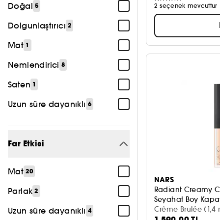
Doğal
5
2 seçenek mevcuttur
Dolgunlaştırıcı
2
Mat
1
Nemlendirici
8
Saten
1
Uzun süre dayanıklı
6
Far Etkisi
Mat
20
NARS
Radiant Creamy C
Parlak
2
Seyahat Boy Kapat
Crême Brulée (1,4 
Uzun süre dayanıklı
4
1.590,00 TL