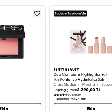
Sadece Sephora'da
FENTY BEAUTY
Duo Contour & Highlighter Set
İkili Kontür ve Aydınlatıcı Seti
Clair/Medium - Mocha + I Screa
2.290,00 TL
2,8 g)
Başlangıç fiyatı
29
Yorum
3 seçenek mevcuttur
Ekle
Ekle