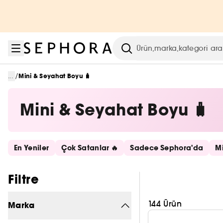
Menüye git
Ana içeriğe git
Alt bilgiye git
Arama
/
...
Mini & Seyahat Boyu 🧳
Mini & Seyahat Boyu 🧳
Hızlı bağlantıları atla
En Yeniler
Çok Satanlar 🔥
Sadece Sephora'da
Mi
Filtreleri atla
Filtre
144 Ürün
Marka