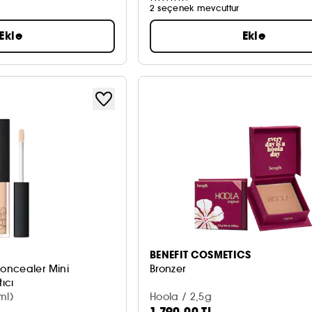
2 seçenek mevcuttur
Ekle
Ekle
BENEFIT COSMETICS
oncealer Mini
Bronzer
ıcı
ml)
Hoola / 2,5g
1.790,00 TL