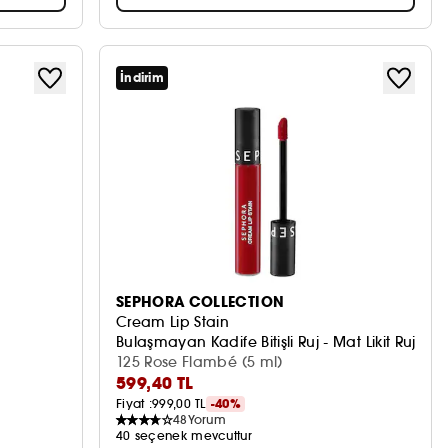
İndirim
SEPHORA COLLECTION
Cream Lip Stain
Bulaşmayan Kadife Bitişli Ruj - Mat Likit Ruj
125 Rose Flambé (5 ml)
599,40 TL
Fiyat :
999,00 TL
-40%
48
Yorum
40 seçenek mevcuttur