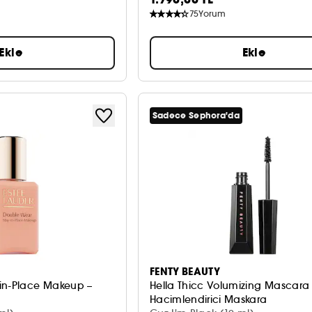
75
Yorum
r
Ekle
Ekle
Sadece Sephora'da
FENTY BEAUTY
in-Place Makeup –
Hella Thicc Volumizing Mascara
Hacimlendirici Maskara