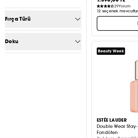
29
Yorum
12 seçenek mevcuttu
Fırça Türü
Sentetik
1
Doku
Beauty Week
Balm
11
Jel
11
Kirpikler
3
Köpük
2
Krem
15
ESTÉE LAUDER
Pudra
20
Double Wear Stay-
Serum
Fondöten
1