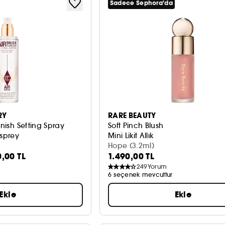
Sadece Sephora'da
RY
RARE BEAUTY
inish Setting Spray
Soft Pinch Blush
 sprey
Mini Likit Allık
Hope (3.2ml)
0,00 TL
1.490,00 TL
249
Yorum
6 seçenek mevcuttur
Ekle
Ekle