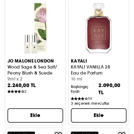
JO MALONE LONDON
KAYALI
Wood Sage & Sea Salt/
KAYALI VANILLA 28
Peony Blush & Suede
Eau de Parfum
Seyahat Boy Cologne Seti
9ml x 2
10 ml
2.240,00 TL
2.090,00
Başlangıç
2
fiyatı
TL
59
3 seçenek mevcuttur
Ekle
Ekle