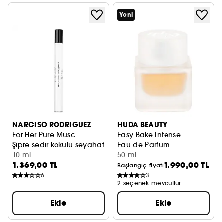
Yeni
NARCISO RODRIGUEZ
HUDA BEAUTY
For Her Pure Musc
Easy Bake Intense
Şipre sedir kokulu seyahat boyu eau de parfum
Eau de Parfum
10 ml
50 ml
1.369,00 TL
1.990,00 TL
Başlangıç fiyatı
6
3
2 seçenek mevcuttur
Ekle
Ekle