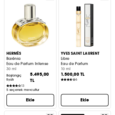
HERMÈS
YVES SAINT LAURENT
Barénia
Libre
Eau de Parfum Intense
Eau de Parfum
30 ml
10 ml
5.495,00
1.500,00 TL
Başlangıç
fiyatı
TL
6
13
5 seçenek mevcuttur
Ekle
Ekle