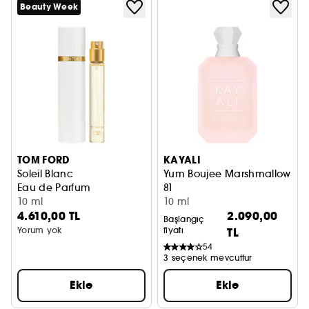
Beauty Week
TOM FORD
KAYALI
Soleil Blanc
Yum Boujee Marshmallow
Eau de Parfum
81
10 ml
Eau de Parfum Intense
10 ml
4.610,00 TL
2.090,00
Başlangıç
Yorum yok
fiyatı
TL
54
3 seçenek mevcuttur
Ekle
Ekle