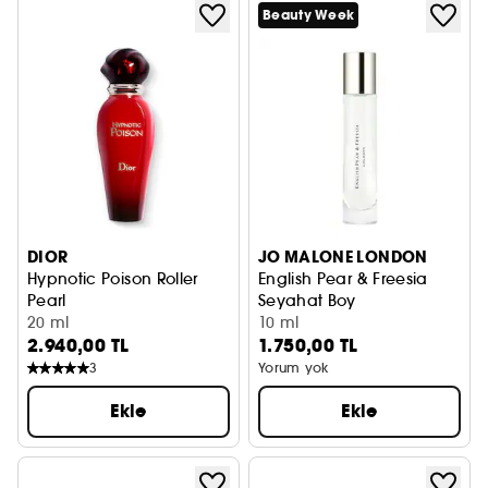
Beauty Week
DIOR
JO MALONE LONDON
Hypnotic Poison Roller
English Pear & Freesia
Pearl
Seyahat Boy
Seyahat Boy
20 ml
10 ml
2.940,00 TL
1.750,00 TL
3
Yorum yok
Ekle
Ekle