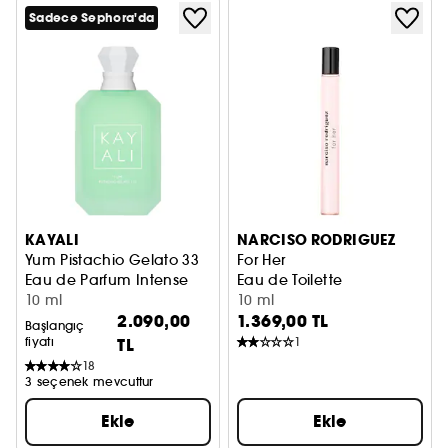
Sadece Sephora'da
KAYALI
NARCISO RODRIGUEZ
Yum Pistachio Gelato 33
For Her
Eau de Parfum Intense
Eau de Toilette
10 ml
10 ml
2.090,00
1.369,00 TL
Başlangıç
fiyatı
TL
1
18
3 seçenek mevcuttur
Ekle
Ekle