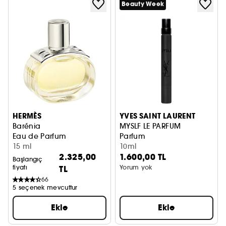
Beauty Week
HERMÈS
YVES SAINT LAURENT
Barénia
MYSLF LE PARFUM
Eau de Parfum
Parfum
15 ml
10ml
2.325,00
1.600,00 TL
Başlangıç
fiyatı
TL
Yorum yok
66
5 seçenek mevcuttur
Ekle
Ekle