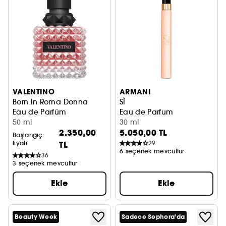
VALENTINO
ARMANI
Born In Roma Donna
SÌ
Eau de Parfüm
Eau de Parfum
50 ml
30 ml
2.350,00
5.050,00 TL
Başlangıç
fiyatı
TL
29
6 seçenek mevcuttur
36
3 seçenek mevcuttur
Ekle
Ekle
Beauty Week
Sadece Sephora'da