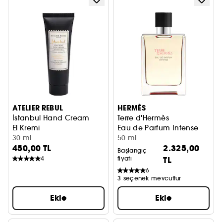
ATELIER REBUL
HERMÈS
İstanbul Hand Cream
Terre d'Hermès
El Kremi
Eau de Parfum Intense
30 ml
50 ml
450,00 TL
2.325,00
Başlangıç
4
fiyatı
TL
6
3 seçenek mevcuttur
Ekle
Ekle