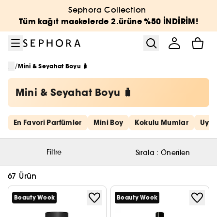
Menüye git
Ana içeriğe git
Alt bilgiye git
Sephora Collection
Tüm kağıt maskelerde 2.ürüne %50 İNDİRİM!
/
...
Mini & Seyahat Boyu 🧳
Mini & Seyahat Boyu 🧳
Hızlı bağlantıları atla
En Favori Parfümler
Mini Boy
Kokulu Mumlar
Uygu
Filtre
Sırala :
Önerilen
67 Ürün
Beauty Week
Beauty Week