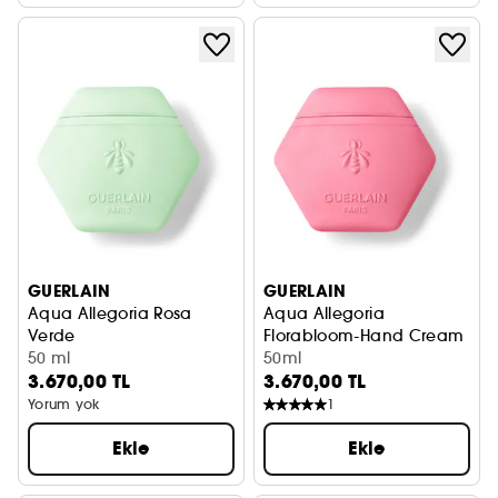
GUERLAIN
GUERLAIN
Aqua Allegoria Rosa
Aqua Allegoria
Verde
Florabloom-Hand Cream
Hand Cream
50 ml
50ml
3.670,00 TL
3.670,00 TL
Yorum yok
1
Ekle
Ekle