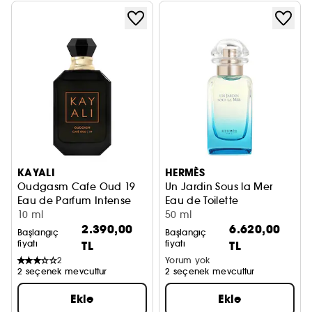
KAYALI
HERMÈS
Oudgasm Cafe Oud 19
Un Jardin Sous la Mer
Eau de Parfum Intense
Eau de Toilette
10 ml
50 ml
2.390,00
6.620,00
Başlangıç
Başlangıç
fiyatı
TL
fiyatı
TL
2
Yorum yok
2 seçenek mevcuttur
2 seçenek mevcuttur
Ekle
Ekle