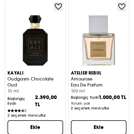
KAYALI
ATELIER REBUL
Oudgasm Chocolate
Amourose
Oud
Eau De Parfum
Eau de Parfum
10 ml
100 ml
2.390,00
1.000,00 TL
Başlangıç fiyatı
Başlangıç
fiyatı
TL
Yorum yok
2 seçenek mevcuttur
2
2 seçenek mevcuttur
Ekle
Ekle