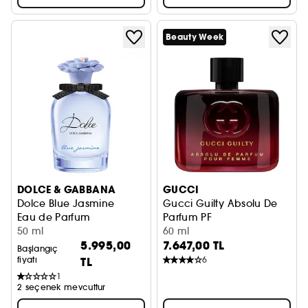
Beauty Week
DOLCE & GABBANA
GUCCI
Dolce Blue Jasmine
Gucci Guilty Absolu De
Eau de Parfum
Parfum PF
50 ml
60 ml
5.995,00
7.647,00 TL
Başlangıç
fiyatı
TL
6
1
2 seçenek mevcuttur