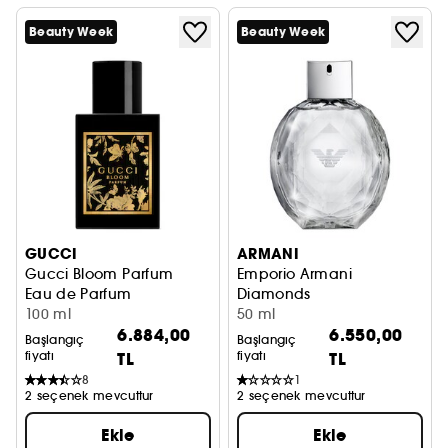
Beauty Week
Beauty Week
GUCCI
ARMANI
Gucci Bloom Parfum
Emporio Armani
Eau de Parfum
Diamonds
100 ml
Eau de Parfum
50 ml
6.884,00
6.550,00
Başlangıç
Başlangıç
fiyatı
TL
fiyatı
TL
8
1
2 seçenek mevcuttur
2 seçenek mevcuttur
Ekle
Ekle