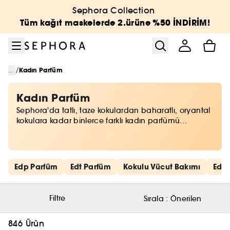
Menüye git
Ana içeriğe git
Alt bilgiye git
Sephora Collection
Tüm kağıt maskelerde 2.ürüne %50 İNDİRİM!
/
...
Kadın Parfüm
Kadın Parfüm
Sephora'da tatlı, taze kokulardan baharatlı, oryantal
kokulara kadar binlerce farklı kadın parfümü
arasından seçim yapabilirsiniz. Teninize uygun, imza
kokunuzu belirleyebilir veya mevsimlere ve ortamlara
göre farklı kadın parfümlerini tercih edebilirsiniz.
Hızlı bağlantıları atla
Edp Parfüm
Edt Parfüm
Kokulu Vücut Bakımı
Edc
Filtre
Sırala :
Önerilen
846 Ürün