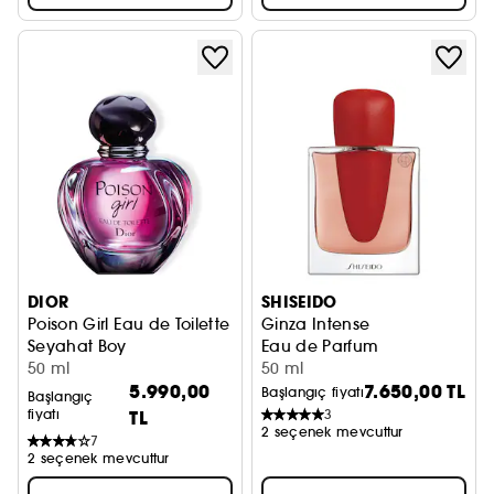
DIOR
SHISEIDO
Poison Girl Eau de Toilette
Ginza Intense
Seyahat Boy
Eau de Parfum
50 ml
50 ml
5.990,00
7.650,00 TL
Başlangıç fiyatı
Başlangıç
fiyatı
TL
3
2 seçenek mevcuttur
7
2 seçenek mevcuttur