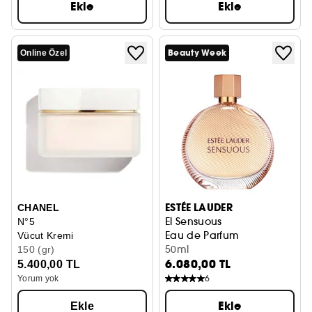
Ekle
Ekle
Beauty Week
Online Özel
ESTÉE LAUDER
CHANEL
El Sensuous
N°5
Eau de Parfum
Vücut Kremi
50ml
150 (gr)
6.080,00 TL
5.400,00 TL
6
Yorum yok
Ekle
Ekle