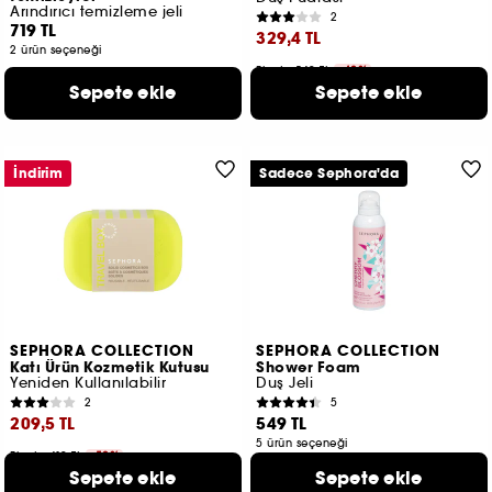
Arındırıcı temizleme jeli
2
719 TL
329,4 TL
2 ürün seçeneği
Fiyat : 549 TL
-40%
Sepete ekle
Sepete ekle
3 ürün seçeneği
İndirim
Sadece Sephora'da
SEPHORA COLLECTION
SEPHORA COLLECTION
Katı Ürün Kozmetik Kutusu
Shower Foam
Yeniden Kullanılabilir
Duş Jeli
2
5
209,5 TL
549 TL
5 ürün seçeneği
Fiyat : 419 TL
-50%
Sepete ekle
Sepete ekle