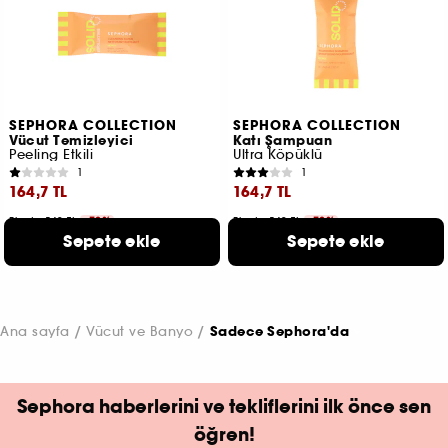
SEPHORA COLLECTION
SEPHORA COLLECTION
Vücut Temizleyici
Katı Şampuan
Peeling Etkili
Ultra Köpüklü
1
1
164,7 TL
164,7 TL
Fiyat : 549 TL
-70%
Fiyat : 549 TL
-70%
Sepete ekle
Sepete ekle
2 ürün seçeneği
2 ürün seçeneği
Ana sayfa
Vücut ve Banyo
Sadece Sephora'da
Sephora haberlerini ve tekliflerini ilk önce sen
öğren!