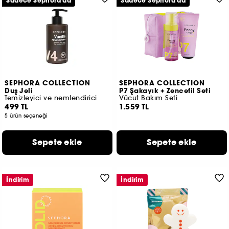
Sadece Sephora'da
Sadece Sephora'da
SEPHORA COLLECTION
SEPHORA COLLECTION
Duş Jeli
P7 Şakayık + Zencefil Seti
Temizleyici ve nemlendirici
Vücut Bakım Seti
499 TL
1.559 TL
5 ürün seçeneği
Sepete ekle
Sepete ekle
İndirim
İndirim