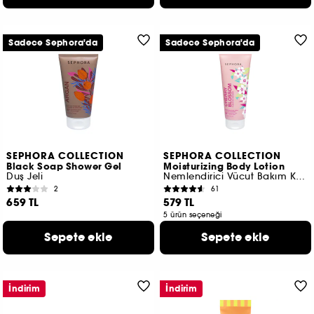
Sadece Sephora'da
Sadece Sephora'da
SEPHORA COLLECTION
SEPHORA COLLECTION
Black Soap Shower Gel
Moisturizing Body Lotion
Duş Jeli
Nemlendirici Vücut Bakım Kremi
2
61
659 TL
579 TL
5 ürün seçeneği
Sepete ekle
Sepete ekle
İndirim
İndirim