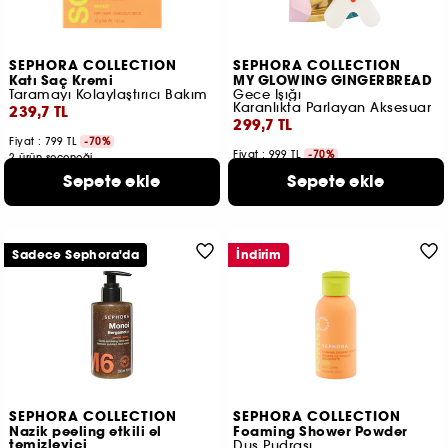
SEPHORA COLLECTION
SEPHORA COLLECTION
Katı Saç Kremi
MY GLOWING GINGERBREAD
Taramayı Kolaylaştırıcı Bakım
Gece Işığı
Karanlıkta Parlayan Aksesuar
239,7 TL
299,7 TL
Fiyat : 799 TL
-70%
Fiyat : 999 TL
-70%
2 ürün seçeneği
Sepete ekle
Sepete ekle
Sadece Sephora'da
İndirim
SEPHORA COLLECTION
SEPHORA COLLECTION
Nazik peeling etkili el
Foaming Shower Powder
temizleyici
Duş Pudrası