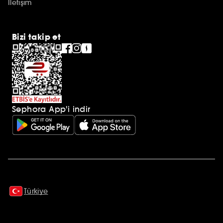
İletişim
Bizi takip et
Sephora App'i indir
Ek açıklamalar
Türkiye