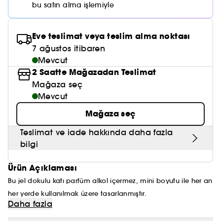
Nemlendirici Bakım
bu satın alma işlemiyle
Maske
Okyanus Esansı
Karma ve Yağlı Saçlar
CHAMPO
SOL DE JANEIRO
Saç Bakım Setleri
SUPERGOOP!
Matlaştırıcı Bakım
Cilt & Makyaj Temizleyiciler
Kuru Saç Bakımı
GHD
Eve teslimat veya teslim alma noktası
SUMMER FRIDAYS
GISOU
Kızarıklık için Bakım
7 ağustos itibaren
Cilt Bakım Setleri
LE MONDE GOURMAND
ERBORIAN
Mevcut
OUAI
Sıkılaştırıcı ve Lifting Etkili Bakım
2 Saatte Mağazadan Teslimat
OLAPLEX
Mağaza seç
AMIKA
Cilt Tonu Eşitsizliği için Bakım
Mevcut
KÉRASTASE
KAYALI
Gözenek Karşıtı
Mağaza seç
TANGLE TEEZER
LE MONDE GOURMAND
Teslimat ve iade hakkında daha fazla
Işıltı Veren Bakım
bilgi
GISOU
Ürün Açıklaması
K18
Bu jel dokulu katı parfüm alkol içermez, mini boyutu ile her an
KAYALI
her yerde kullanılmak üzere tasarlanmıştır.
Daha fazla
ARMANI