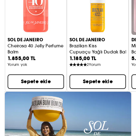
SOL DE JANEIRO
SOL DE JANEIRO
D
Cheirosa 40 Jelly Perfume
Brazilian Kiss
Mi
Balm
Cupuaçu Yağlı Dudak Balsam
B
1.855,00 TL
1.185,00 TL
5
Katı Parfüm
h
V
Yorum yok
2
Yorum
Yo
Sepete ekle
Sepete ekle