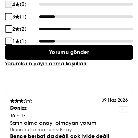
4
(0)
3
(1)
2
(2)
1
(1)
Yorumu gönder
Yorumların yayınlanma koşulları
09 Haz 2026
Denizz
16 - 17
Satın alma onayı olmayan yorum
Ürünü kullanma süresi Bir ay
Bence berbat da değil çok iyide değil