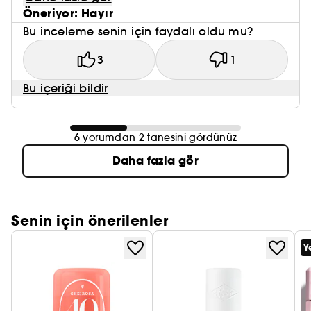
Öneriyor: Hayır
Bu inceleme senin için faydalı oldu mu?
3
1
Bu içeriği bildir
6 yorumdan 2 tanesini gördünüz
Daha fazla gör
Senin için önerilenler
Y