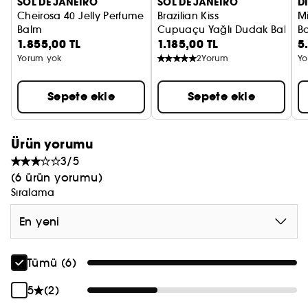
SOL DE JANEIRO
SOL DE JANEIRO
D
Cheirosa 40 Jelly Perfume
Brazilian Kiss
Mi
Balm
Cupuaçu Yağlı Dudak Balsam
B
1.855,00 TL
1.185,00 TL
5
Katı Parfüm
h
V
Yorum yok
2
Yorum
Yo
Sepete ekle
Sepete ekle
Ürün yorumu
3/5
(6 ürün yorumu)
Sıralama
En yeni
Tümü (6)
5
(2)