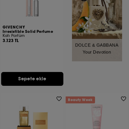
GIVENCHY
Irresistible Solid Perfume
Katı Parfüm
3.123 TL
DOLCE & GABBANA
Your Devotion
Sepete ekle
Beauty Week