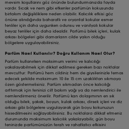
mevsim koşullarını göz önünde bulundurmanızda fayda
vardır. Sıcak ve nem gibi etkenler parfümün kokusunda
birtakım değişikliklere neden olabilir. Kalıcılık etkisi göz
önüne alındığında baharatlı ve oryantal kokular esmer
tenliler için daha uygunken odunsu ve vanilyalı kokular
beyaz tenliler için daha idealdir. Parfümü bilek içleri, kulak
arkası bölgeleri gibi damarların cilde yakın olduğu
bölgelere uygulayabilirsiniz.
Parfüm Nasıl Kullanılır? Doğru Kullanım Nasıl Olur?
Parfüm kullanırken maksimum verimi ve kalıcılığı
yakalayabilmek için dikkat edilmesi gereken bazı noktalar
mevcuttur: Parfümü hem cildiniz hem de giysilerinizle temas
edecek şekilde maksimum 10 ile 15 cm uzaklıktan sıkmaya
özen göstermelisiniz. Parfüm sıkmadan önce kalıcılığı
arttırmak için teninizi cilt bakım yağı ya da nemlendirici ile
nemlendirmeniz önerilir. Parfümü kan dolaşımının en sık
olduğu bilek, şakak, boyun, kulak arkası, dirsek içleri ve diz
arkası gibi bölgelere uygulayarak gün boyu kokunuzun
hissedilmesini sağlayabilirsiniz. Bu noktalara dikkat etmeniz
durumunda maksimum kalıcılık yakalayabilir, gün boyu
teninizde parfümünüzün ferah ve rahatlatıcı etkisini