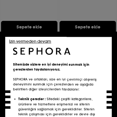
Sepete ekle
Sepete ekle
İzin vermeden devam
Online Özel
Sitemizde sizlere en iyi deneyimi sunmak için
çerezlerden faydalanıyoruz.​
SEPHORA ve ortakları, size en iyi çevrimiçi alışveriş
deneyimini sunmak için çerezlerden ve aşağıda
CHANEL
CHANEL
belirtilen diğer izleyicilerden faydalanır:​
ALLURE
COCO MADEMOISELLE
Eau De Parfum
Deodorant
Teknik çerezler :
Sitedeki çeşitli kategorilere,
3.200 TL
2
ürünlere ve hizmetlere erişmenizi ve sitenin
4.950 TL
Başlangıç Fiyatı:
güvenliğini sağlamak için gereklidirler. Sitenin
3 ürün seçeneği
teknik çalışması için gereklidirler ve devre dışı