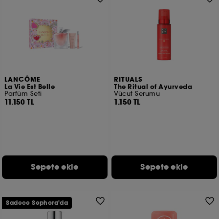
LANCÔME
RITUALS
La Vie Est Belle
The Ritual of Ayurveda
Parfüm Seti
Vücut Serumu
11.150 TL
1.150 TL
Sepete ekle
Sepete ekle
Sadece Sephora'da