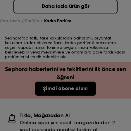
Daha fazla ürün gör
Ana sayfa
Parfüm
Kadın Parfüm
Sephora'da tatlı, taze kokulardan baharatlı, oryantal
kokulara kadar binlerce farklı kadın parfümü arasından
seçim yapabilirsiniz. Teninize uygun, imza kokunuzu
belirleyebilir veya mevsimlere ve ortamlara göre farklı kadın
parfümlerini tercih edebilirsiniz.
Sephora haberlerini ve tekliflerini ilk önce sen
öğren!
Şimdi abone olun!
Tıkla, Mağazadan Al
Online siparişini seçili mağazalardan 2
saat içerisinde ücretsiz teslim al