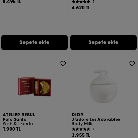
8.495 TL
1
4.620 TL
Sepete ekle
Sepete ekle
ATELIER REBUL
DIOR
Palo Santo
J’adore Les Adorables
Wish Kit Bordo
Body Milk
1.900 TL
1
3.955 TL