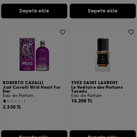
Teknik çerezler dışındaki bu izleyicilerin yerleştirilmesi
Sepete ekle
Sepete ekle
ve işlenmesi için onayınız gerekir. Aşağıdaki
"seçimlerimi özelleştir" düğmesini kullanarak bu
çerezlerin yerleştirilmesiyle ilgili tercihlerinizi
özelleştirebilir veya "tümünü kabul et" veya "tümünü
reddet" seçeneklerinden faydalanabilirsiniz. Onayınızı
istediğiniz zaman geri çekebilirsiniz. Kullanılan
çerezler hakkında daha fazla bilgi almak istiyorsanız
buraya tıklayınız.
ROBERTO CAVALLI
YVES SAINT LAURENT
Just Cavalli Wild Heart For
Le Vestiaire des Parfums
Her
Tuxedo
Eau de Parfum
Eau de Parfum
10.200 TL
1
2.330 TL