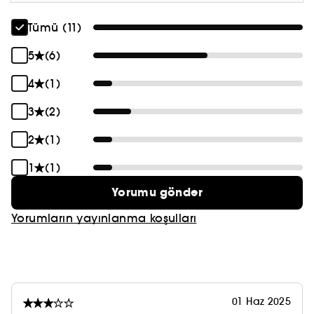
Tümü (11)
5
(6)
4
(1)
3
(2)
2
(1)
1
(1)
Yorumu gönder
Yorumların yayınlanma koşulları
01 Haz 2025