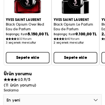
Opium Glitter ile ışıldayın.
YVES SAINT LAURENT
YVES SAINT LAURENT
Y
Black Opium Over Red
Black Opium Le Parfum
B
Eau de Parfum
Eau de Parfum
E
5.150,00 TL
9.100,00 TL
2
Başlangıç fiyatı
Başlangıç fiyatı
33
Yorum
40
Yorum
3 seçenek mevcuttur
2 seçenek mevcuttur
Sepete ekle
Sepete ekle
Ürün yorumu
3.9/5
(11 ürün yorumu)
Sıralama
En yeni