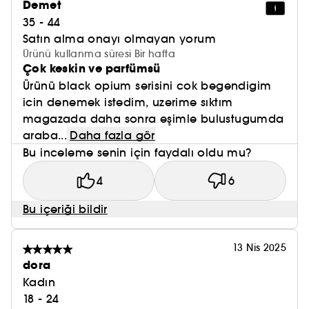
Demet
35 - 44
Satın alma onayı olmayan yorum
Ürünü kullanma süresi Bir hafta
Çok keskin ve parfümsü
Ürünü black opium serisini cok begendigim
icin denemek istedim, uzerime sıktım
magazada daha sonra eşimle bulustugumda
araba...
Daha fazla gör
Bu inceleme senin için faydalı oldu mu?
4
6
Bu içeriği bildir
13 Nis 2025
dora
Kadın
18 - 24