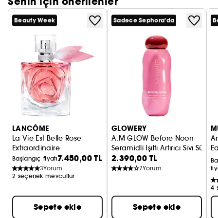
Senin için önerilenler
Beauty Week
Sadece Sephora'da
B
LANCÔME
GLOWERY
M
La Vie Est Belle Rose
A.M GLOW Before Noon
An
Extraordinaire
Seramidli Işıltı Artırıcı Sıvı Süt
Ea
7.450,00 TL
2.390,00 TL
Eau de Parfum
Başlangıç fiyatı
Ba
3
Yorum
7
Yorum
fiy
2 seçenek mevcuttur
4 
Sepete ekle
Sepete ekle