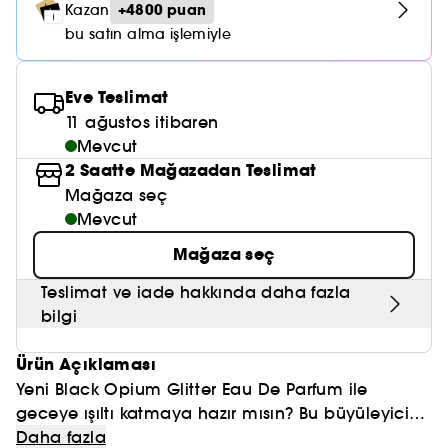
Nemlendirici Bakım
+4800 puan
Kazan
Maske
Okyanus Esansı
Karma ve Yağlı Saçlar
CHAMPO
SOL DE JANEIRO
bu satın alma işlemiyle
Saç Bakım Setleri
SUPERGOOP!
Matlaştırıcı Bakım
Cilt & Makyaj Temizleyiciler
Kuru Saç Bakımı
GHD
SUMMER FRIDAYS
GISOU
Kızarıklık için Bakım
Eve Teslimat
Cilt Bakım Setleri
LE MONDE GOURMAND
ERBORIAN
11 ağustos itibaren
OUAI
Sıkılaştırıcı ve Lifting Etkili Bakım
Mevcut
OLAPLEX
2 Saatte Mağazadan Teslimat
AMIKA
Cilt Tonu Eşitsizliği için Bakım
Mağaza seç
KÉRASTASE
KAYALI
Mevcut
Gözenek Karşıtı
TANGLE TEEZER
Mağaza seç
LE MONDE GOURMAND
Işıltı Veren Bakım
Teslimat ve iade hakkında daha fazla
GISOU
bilgi
K18
Ürün Açıklaması
KAYALI
Yeni Black Opium Glitter Eau De Parfum ile
geceye ışıltı katmaya hazır mısın? Bu büyüleyici
ARMANI
koku, bağımlılık yaratan kahve ve çiçeksi
Daha fazla