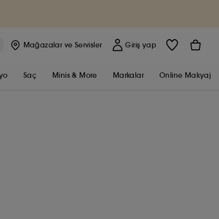
Mağazalar
ve Servisler
Giriş yap
yo
Saç
Minis & More
Markalar
Online Makyaj