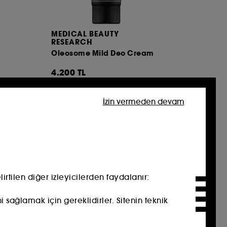
MEDICAL BEAUTY
RESEARCH
Oleosome Mild Deo Cream
4.200 TL
İzin vermeden devam
tilen diğer izleyicilerden faydalanır:​
i sağlamak için gereklidirler. Sitenin teknik