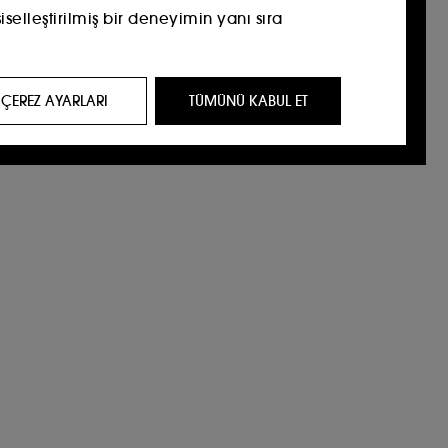
selleştirilmiş bir deneyimin yanı sıra
 geçmişinize dayalı olarak üçüncü taraf
ÇEREZ AYARLARI
TÜMÜNÜ KABUL ET
sunmak amacıyla kullanılır.​
 tarama alışkanlıkları hakkında istatistikler
önlememizi sağlarlar.
seçimlerimi özelleştir" düğmesini kullanarak
ü reddet" seçeneklerinden faydalanabilirsiniz.
yorsanız
buraya tıklayınız.