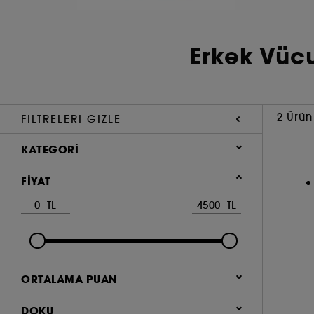
Erkek Vüc
2 Ürün
FILTRELERI GIZLE
KATEGORI
Vücut ve Banyo
FIYAT
Erkek Vücut Bakımı (2)
Deodorant ve Roll-on (2)
ORTALAMA PUAN
ve daha fazlası (1)
DOKU