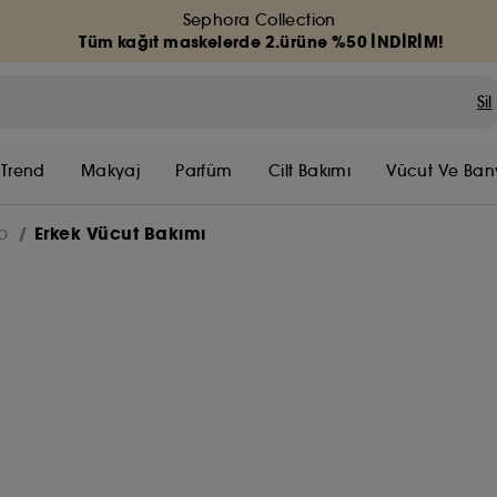
Sephora Collection
Tüm kağıt maskelerde 2.ürüne %50 İNDİRİM!
Sil
 Trend
Makyaj
Parfüm
Cilt Bakımı
Vücut Ve Ban
Erkek Vücut Bakımı
o