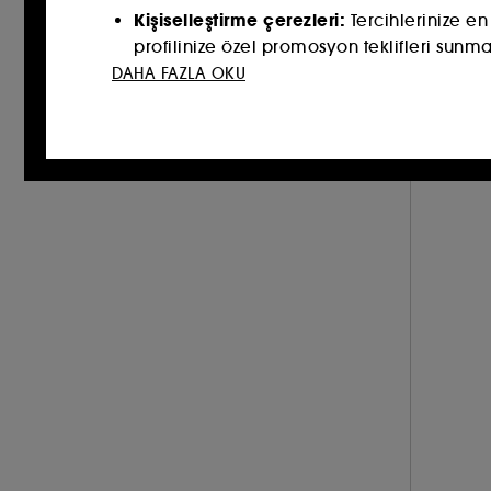
Kişiselleştirme çerezleri
:
Tercihlerinize en
profilinize özel promosyon teklifleri sunm
DAHA FAZLA OKU
Sosyal ağ ve reklam çerezleri
:
Bunlar, gö
siteler ve sosyal ağlar dahil olmak üzere r
İzleyici ölçüm çerezleri :
Sitemizin perform
derlememize olanak tanırlar.​
Çevrimiçi ödemeleri güvence altına alm
Teknik çerezler dışındaki bu izleyicilerin yer
bu çerezlerin yerleştirilmesiyle ilgili tercih
Onayınızı istediğiniz zaman geri çekebilirsin