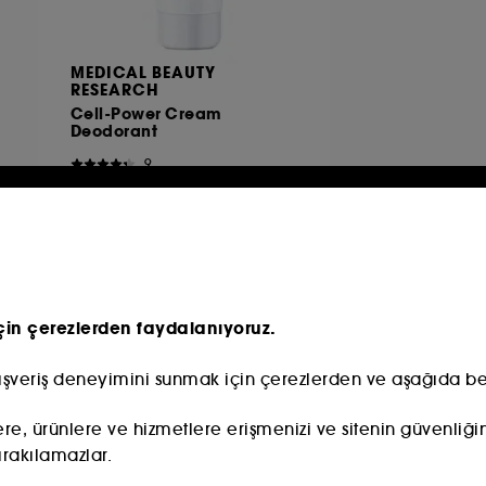
MEDICAL BEAUTY
RESEARCH
Cell-Power Cream
Deodorant
9
4.500 TL
çin çerezlerden faydalanıyoruz.​
lışveriş deneyimini sunmak için çerezlerden ve aşağıda belir
lere, ürünlere ve hizmetlere erişmenizi ve sitenin güvenliğin
ırakılamazlar.​