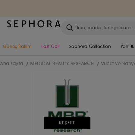
Güneş Bakım
Last Call
Sephora Collection
Yeni &
Ana sayfa
MEDICAL BEAUTY RESEARCH
Vücut ve Bany
KEŞFET