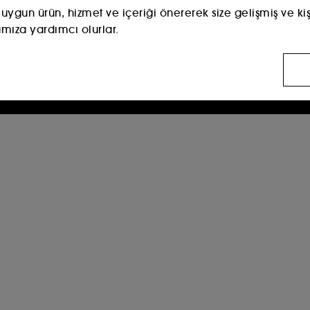
 uygun ürün, hizmet ve içeriği önererek size gelişmiş ve kişi
amıza yardımcı olurlar.
rüntülediğiniz sayfalara, tarama geçmişinize ve etkileşim
eklamlar aracılığıyla beğenebileceğiniz içerikleri sizlere 
ansını iyileştirmek için sitemizi ziyaret edenlerin sayısı ve
a amaçlı çerezler :
Dolandırıcılığı ve kimlik hırsızlığını 
leştirilmesi ve işlenmesi için onayınız gerekir. Aşağıdaki "
lerinizi özelleştirebilir veya "tümünü kabul et" veya "tümün
iz. Kullanılan çerezler hakkında daha fazla bilgi almak isti