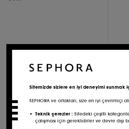
ve daha fazlası (1)
Krem (2)
ve daha fazlası (1)
ve daha fazlası (1)
Sitemizde sizlere en iyi deneyimi sunmak i
SEPHORA ve ortakları, size en iyi çevrimiçi a
Teknik çerezler :
Sitedeki çeşitli kategori
çalışması için gereklidirler ve devre dışı b