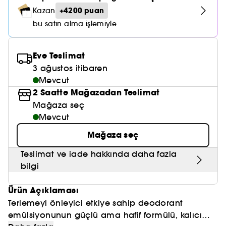
Nemlendirici Bakım
Maske
Okyanus Esansı
Karma ve Yağlı Saçlar
CHAMPO
+4200 puan
Kazan
SOL DE JANEIRO
Saç Bakım Setleri
SUPERGOOP!
bu satın alma işlemiyle
Matlaştırıcı Bakım
Cilt & Makyaj Temizleyiciler
Kuru Saç Bakımı
GHD
SUMMER FRIDAYS
GISOU
Kızarıklık için Bakım
Cilt Bakım Setleri
LE MONDE GOURMAND
Eve Teslimat
ERBORIAN
OUAI
3 ağustos itibaren
Sıkılaştırıcı ve Lifting Etkili Bakım
Mevcut
OLAPLEX
AMIKA
2 Saatte Mağazadan Teslimat
Cilt Tonu Eşitsizliği için Bakım
KÉRASTASE
Mağaza seç
KAYALI
Gözenek Karşıtı
Mevcut
TANGLE TEEZER
LE MONDE GOURMAND
Mağaza seç
Işıltı Veren Bakım
GISOU
Teslimat ve iade hakkında daha fazla
bilgi
K18
Ürün Açıklaması
KAYALI
Terlemeyi önleyici etkiye sahip deodorant
emülsiyonunun güçlü ama hafif formülü, kalıcı
ARMANI