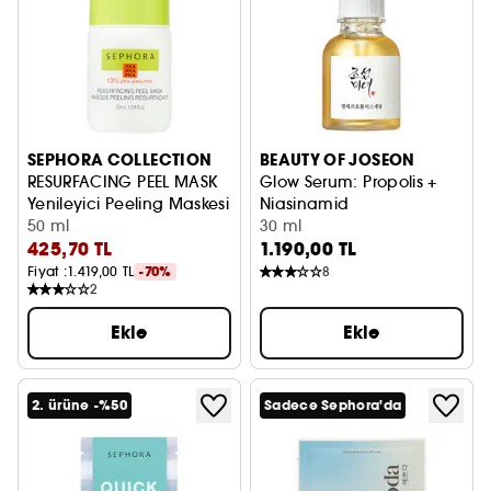
SEPHORA COLLECTION
BEAUTY OF JOSEON
RESURFACING PEEL MASK
Glow Serum: Propolis +
Yenileyici Peeling Maskesi
Niasinamid
50 ml
Yatıştırıcı ve Gözenek Sıkılaştırı
30 ml
425,70 TL
1.190,00 TL
Fiyat :
1.419,00 TL
-70%
8
2
Ekle
Ekle
2. ürüne -%50
Sadece Sephora'da