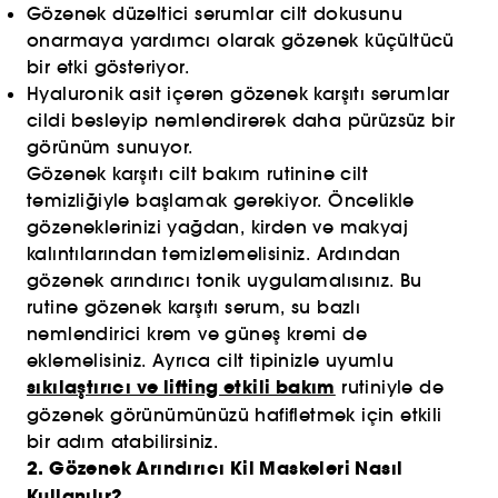
Gözenek düzeltici serumlar cilt dokusunu
onarmaya yardımcı olarak gözenek küçültücü
bir etki gösteriyor.
Hyaluronik asit içeren gözenek karşıtı serumlar
cildi besleyip nemlendirerek daha pürüzsüz bir
görünüm sunuyor.
Gözenek karşıtı cilt bakım rutinine cilt
temizliğiyle başlamak gerekiyor. Öncelikle
gözeneklerinizi yağdan, kirden ve makyaj
kalıntılarından temizlemelisiniz. Ardından
gözenek arındırıcı tonik uygulamalısınız. Bu
rutine gözenek karşıtı serum, su bazlı
nemlendirici krem ve güneş kremi de
eklemelisiniz. Ayrıca cilt tipinizle uyumlu
sıkılaştırıcı ve lifting etkili bakım
rutiniyle de
gözenek görünümünüzü hafifletmek için etkili
bir adım atabilirsiniz.
2. Gözenek Arındırıcı Kil Maskeleri Nasıl
Kullanılır?