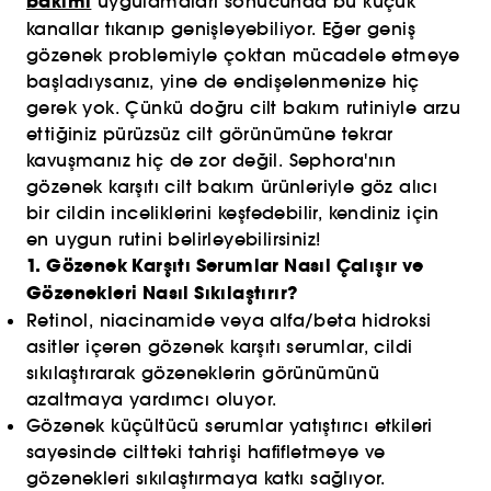
bakımı
uygulamaları sonucunda bu küçük
kanallar tıkanıp genişleyebiliyor. Eğer geniş
gözenek problemiyle çoktan mücadele etmeye
başladıysanız, yine de endişelenmenize hiç
gerek yok. Çünkü doğru cilt bakım rutiniyle arzu
ettiğiniz pürüzsüz cilt görünümüne tekrar
kavuşmanız hiç de zor değil. Sephora'nın
gözenek karşıtı cilt bakım ürünleriyle göz alıcı
bir cildin inceliklerini keşfedebilir, kendiniz için
en uygun rutini belirleyebilirsiniz!
1. Gözenek Karşıtı Serumlar Nasıl Çalışır ve
Gözenekleri Nasıl Sıkılaştırır?
Retinol, niacinamide veya alfa/beta hidroksi
asitler içeren gözenek karşıtı serumlar, cildi
sıkılaştırarak gözeneklerin görünümünü
azaltmaya yardımcı oluyor.
Gözenek küçültücü serumlar yatıştırıcı etkileri
sayesinde ciltteki tahrişi hafifletmeye ve
gözenekleri sıkılaştırmaya katkı sağlıyor.