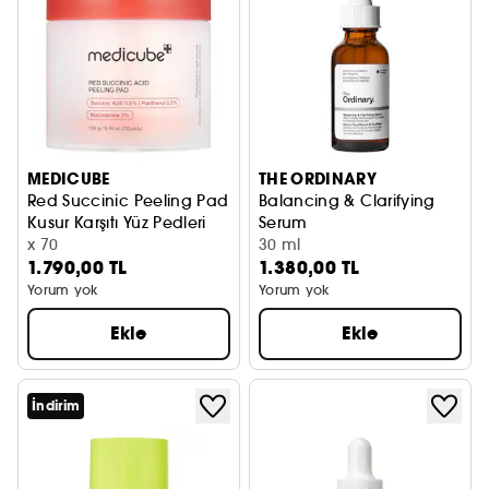
MEDICUBE
THE ORDINARY
Red Succinic Peeling Pad
Balancing & Clarifying
Kusur Karşıtı Yüz Pedleri
Serum
x 70
Dengeleyici & Arındırıcı Seru
30 ml
1.790,00 TL
1.380,00 TL
Yorum yok
Yorum yok
Ekle
Ekle
İndirim