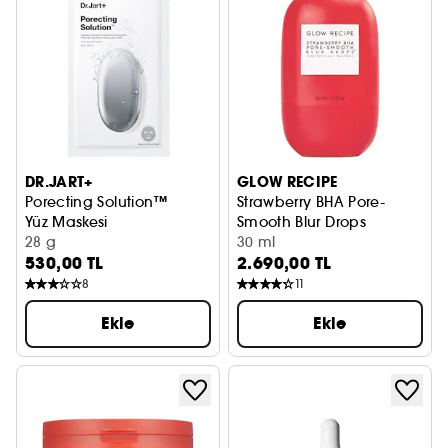
DR.JART+
GLOW RECIPE
Porecting Solution™
Strawberry BHA Pore-
Yüz Maskesi
Smooth Blur Drops
28 g
Gözenek Sıkılaştırıcı Serum
30 ml
530,00 TL
2.690,00 TL
8
11
Ekle
Ekle