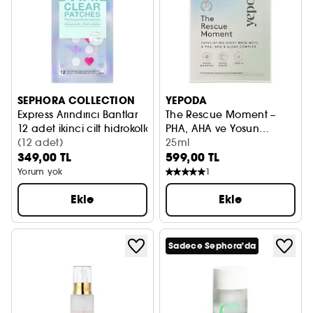
SEPHORA COLLECTION
YEPODA
Express Arındırıcı Bantlar
The Rescue Moment –
12 adet ikinci cilt hidrokolloid bantları
PHA, AHA ve Yosun
(12 adet)
Kompleksi İçeren Peeling
25ml
349,00 TL
599,00 TL
Yüz Maskesi
Yorum yok
1
Ekle
Ekle
Sadece Sephora'da