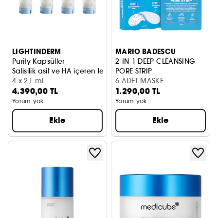
LIGHTINDERM
MARIO BADESCU
Purity Kapsüller
2-IN-1 DEEP CLEANSING
Salisilik asit ve HA içeren leke karşıtı serum
PORE STRIP
4 x 2,1 ml
2’si 1 Arada Gözenek Temizle
6 ADET MASKE
4.390,00 TL
1.290,00 TL
Yorum yok
Yorum yok
Ekle
Ekle