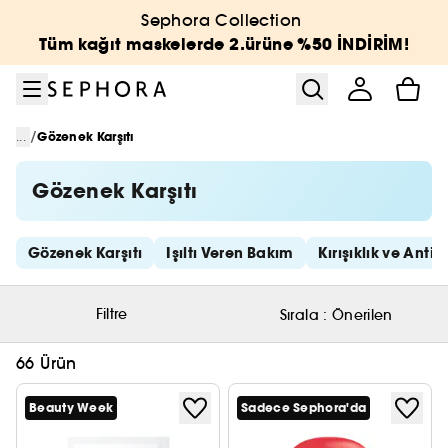
Menüye git
Ana içeriğe git
Alt bilgiye git
Sephora Collection
Tüm kağıt maskelerde 2.ürüne %50 İNDİRİM!
/
...
Gözenek Karşıtı
Gözenek Karşıtı
Hızlı bağlantıları atla
Gözenek Karşıtı
Işıltı Veren Bakım
Kırışıklık ve Anti
Filtre
Sırala :
Önerilen
66 Ürün
Beauty Week
Sadece Sephora'da