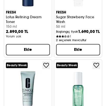
FRESH
FRESH
Lotus Refining Dream
Sugar Strawberry Face
Toner
Wash
Leke karşıtı lotus tonik
150 ml
Yüz Temizleyici Peeling
50 ml
2.890,00 TL
1.690,00 TL
Başlangıç fiyatı
Yorum yok
1
2 seçenek mevcuttur
Ekle
Ekle
Beauty Week
Beauty Week