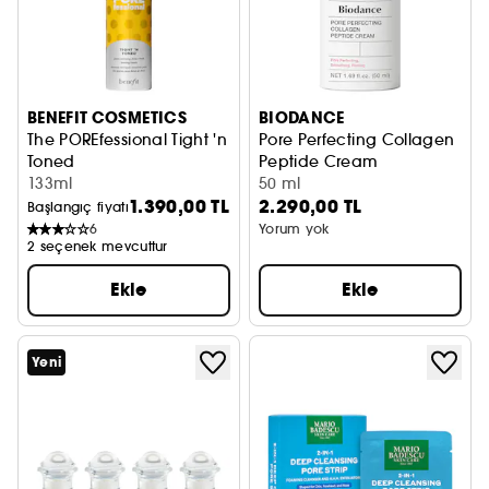
BENEFIT COSMETICS
BIODANCE
The POREfessional Tight 'n
Pore Perfecting Collagen
Toned
Peptide Cream
AHA + PHA Gözenek Küçültücü Tonik
133ml
Nemlendirici ve sıkılaştırıcı kr
50 ml
1.390,00 TL
2.290,00 TL
Başlangıç fiyatı
6
Yorum yok
2 seçenek mevcuttur
Ekle
Ekle
Yeni