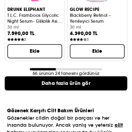
DRUNK ELEPHANT
GLOW RECIPE
T.L.C. Framboos Glycolic
Blackberry Retinol –
Night Serum- Glikolik Asit
Yenileyici Serum
İçeren Gece Serumu
30 ml
30 ml
7.590,00 TL
4.390,00 TL
2
3
Ekle
Ekle
66 ürünün 24 tanesini gördünüz
Daha fazla ürün gör
Gözenek Karşıtı Cilt Bakım Ürünleri
Gözenekler cildin doğal bir parçası ve her
cilt
insanda bulunuyor. Ancak yanlış ve yetersiz