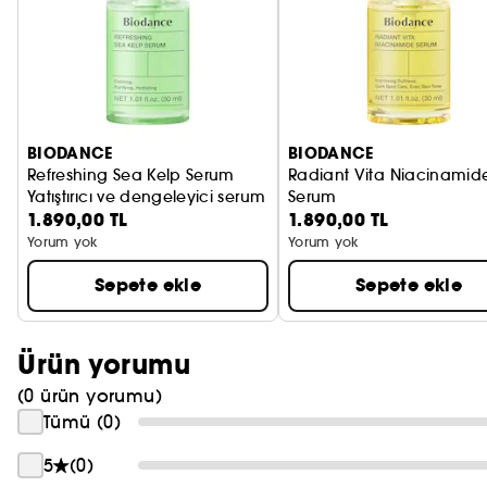
PRADA
CHLOÉ
JEAN PAUL GAULTIER
BIODANCE
BIODANCE
Refreshing Sea Kelp Serum
Radiant Vita Niacinamid
Yatıştırıcı ve dengeleyici serum
Serum
1.890,00 TL
1.890,00 TL
Aydınlatıcı ve cilt tonu eş
Yorum yok
Yorum yok
Sepete ekle
Sepete ekle
Ürün yorumu
(0 ürün yorumu)
Tümü (0)
5
(0)