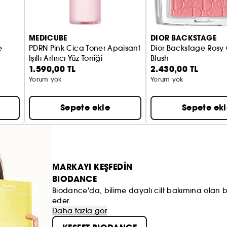
MEDICUBE
DIOR BACKSTAGE
e
PDRN Pink Cica Toner Apaisant
Dior Backstage Rosy
Işıltı Artırıcı Yüz Toniği
Blush
1.590,00 TL
2.430,00 TL
itleyici serum
Allık
Yorum yok
Yorum yok
Sepete ekle
Sepete ek
MARKAYI KEŞFEDİN
BIODANCE
Biodance'da, bilime dayalı cilt bakımına olan bağ
eder.
Daha fazla gör