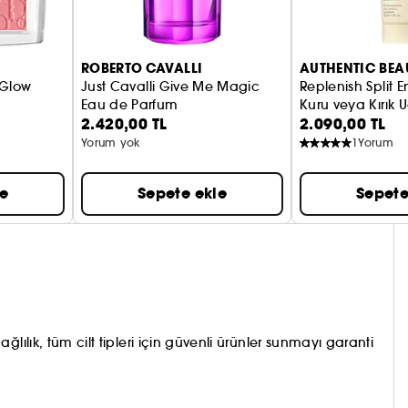
ROBERTO CAVALLI
AUTHENTIC BEA
 Glow
Just Cavalli Give Me Magic
Replenish Split 
Eau de Parfum
Kuru veya Kırık
2.420,00 TL
2.090,00 TL
Yorum yok
1
Yorum
le
Sepete ekle
Sepete
lılık, tüm cilt tipleri için güvenli ürünler sunmayı garanti