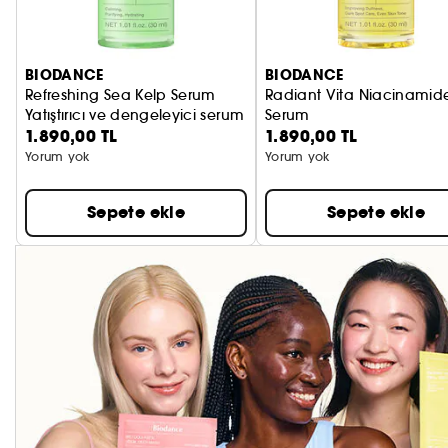
BIODANCE
BIODANCE
Refreshing Sea Kelp Serum
Radiant Vita Niacinamid
Yatıştırıcı ve dengeleyici serum
Serum
1.890,00 TL
1.890,00 TL
Aydınlatıcı ve cilt tonu eş
Yorum yok
Yorum yok
Sepete ekle
Sepete ekle