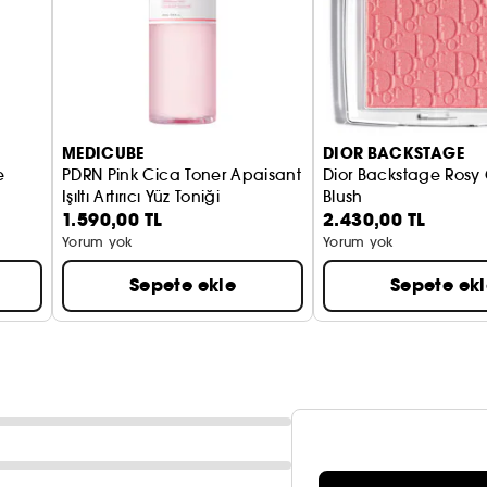
MEDICUBE
DIOR BACKSTAGE
e
PDRN Pink Cica Toner Apaisant
Dior Backstage Rosy
Işıltı Artırıcı Yüz Toniği
Blush
1.590,00 TL
2.430,00 TL
itleyici serum
Allık
Yorum yok
Yorum yok
Sepete ekle
Sepete ek