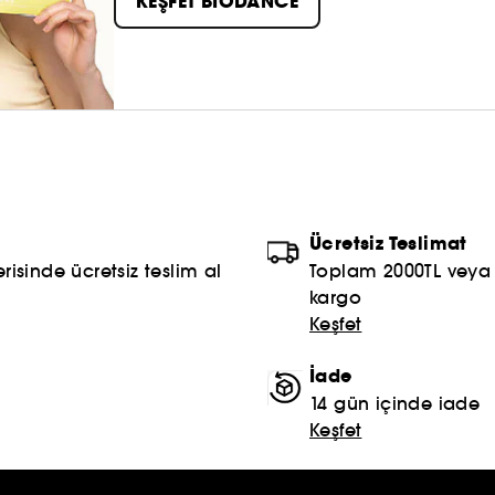
KEŞFET BIODANCE
Ücretsiz Teslimat
risinde ücretsiz teslim al
Toplam 2000TL veya S
kargo
Keşfet
İade
14 gün içinde iade
Keşfet