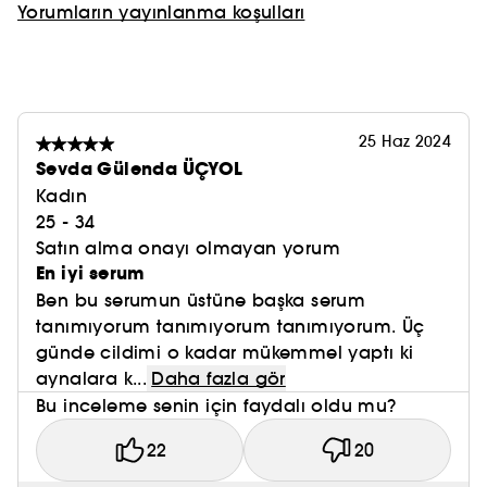
Yorumların yayınlanma koşulları
Sorumlu bir yaklaşımla geliştirilen ambalaj
Bu gözenek hedefleyici serumun şişesi %40 geri
dönüştürülmüş camdan yapılmıştır. Kutu,
sürdürülebilir şekilde yönetilen ormanlardan
geliyor ve bitkisel bazlı mürekkepler kullanılarak
25 Haz 2024
dekore ediliyor. Şişe ve kutu geri dönüştürülebilir
Sevda Gülenda ÜÇYOL
(yerel sınıflandırma yönergelerini kontrol edin).
Kadın
25 - 34
SİZİN İÇİN İYİ: En az %90 doğal kökenli içerikten
Satın alma onayı olmayan yorum
oluşan formüller
En iyi serum
DAHA İYİ BİR GEZEGEN İÇİN İYİ: Eko tasarımlı
Ben bu serumun üstüne başka serum
paketleme ve/veya malzemelerin sorumlu bir
tanımıyorum tanımıyorum tanımıyorum. Üç
şekilde tedarik edilmesi
günde cildimi o kadar mükemmel yaptı ki
aynalara k...
Daha fazla gör
Naturality : Doğal olarak elde edilen
Bu inceleme senin için faydalı oldu mu?
malzemelerle üretilen ürünler.
22
20