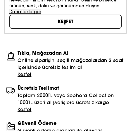
heyecanlı, ilham verici bir marka. Gelin ve binlerce
ürünün, renk, doku ve görünümden oluşan
koleksiyonumuzu keşfedin. Dilediğinizi sürmeye, kendi
Daha fazla gör
güzellik anlayışınızı oluşturmaya ve hepsinden de
KEŞFET
öte, aynada gördüklerinizi sevmeye çekinmeyin!
Topla, oyna ve paylaş #sephoracollection
Tıkla, Mağazadan Al
Online siparişini seçili mağazalardan 2 saat
içerisinde ücretsiz teslim al
Keşfet
Ücretsiz Teslimat
Toplam 2000TL veya Sephora Collection
1000TL üzeri alışverişlere ücretsiz kargo
Keşfet
Güvenli Ödeme
Güvenli ödeme araçları ile alışveriş