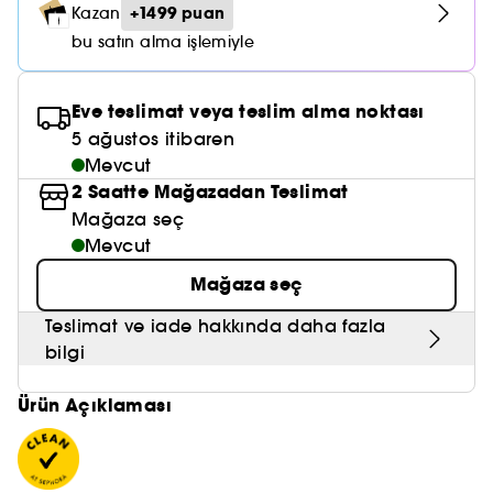
Nemlendirici Bakım
+1499 puan
Kazan
Maske
Okyanus Esansı
Karma ve Yağlı Saçlar
CHAMPO
SOL DE JANEIRO
Saç Bakım Setleri
bu satın alma işlemiyle
SUPERGOOP!
Matlaştırıcı Bakım
Cilt & Makyaj Temizleyiciler
Kuru Saç Bakımı
GHD
SUMMER FRIDAYS
GISOU
Kızarıklık için Bakım
Eve teslimat veya teslim alma noktası
Cilt Bakım Setleri
LE MONDE GOURMAND
ERBORIAN
5 ağustos itibaren
OUAI
Sıkılaştırıcı ve Lifting Etkili Bakım
Mevcut
OLAPLEX
2 Saatte Mağazadan Teslimat
AMIKA
Cilt Tonu Eşitsizliği için Bakım
Mağaza seç
KÉRASTASE
KAYALI
Mevcut
Gözenek Karşıtı
TANGLE TEEZER
Mağaza seç
LE MONDE GOURMAND
Işıltı Veren Bakım
GISOU
Teslimat ve iade hakkında daha fazla
bilgi
K18
Ürün Açıklaması
KAYALI
ARMANI