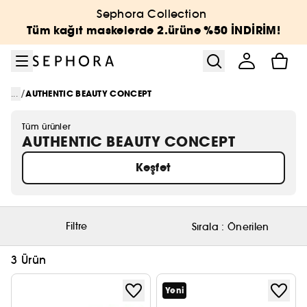
Menüye git
Ana içeriğe git
Alt bilgiye git
Sephora Collection
Tüm kağıt maskelerde 2.ürüne %50 İNDİRİM!
/
...
AUTHENTIC BEAUTY CONCEPT
Tüm ürünler
AUTHENTIC BEAUTY CONCEPT
Keşfet
Filtre
Sırala :
Önerilen
3 Ürün
Yeni