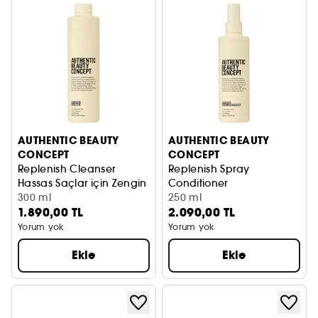
AUTHENTIC BEAUTY
AUTHENTIC BEAUTY
CONCEPT
CONCEPT
Replenish Cleanser
Replenish Spray
Hassas Saçlar için Zengin ve Besleyici Şampuan
Conditioner
300 ml
Parlaklık ve Kolay Tarama i
250 ml
1.890,00 TL
2.090,00 TL
Yorum yok
Yorum yok
Ekle
Ekle