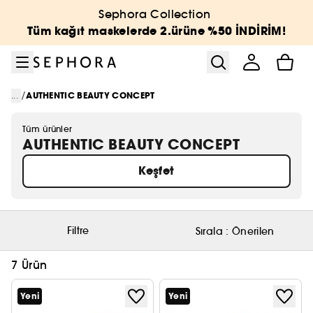
Menüye git
Ana içeriğe git
Alt bilgiye git
Sephora Collection
Tüm kağıt maskelerde 2.ürüne %50 İNDİRİM!
/
...
AUTHENTIC BEAUTY CONCEPT
Tüm ürünler
AUTHENTIC BEAUTY CONCEPT
Keşfet
Filtre
Sırala :
Önerilen
7 Ürün
Yeni
Yeni