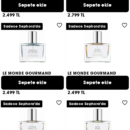
Fraise Fouettée
Fruit du Dragon
Eau de Parfum
Sepete ekle
Saç ve Vücut Misti
Sepete ekle
3
1
2.499 TL
2.799 TL
Sadece Sephora'da
Sadece Sephora'da
LE MONDE GOURMAND
LE MONDE GOURMAND
Santal Supreme
Chai Épicé
Eau de Parfum
Sepete ekle
Eau de Parfum
Sepete ekle
2
5
2.499 TL
2.499 TL
Sadece Sephora'da
Sadece Sephora'da