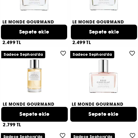
LE MONDE GOURMAND
LE MONDE GOURMAND
Crème Vanille
Miel Bébé
Eau de Parfum
Sepete ekle
Eau de Parfum
Sepete ekle
2
1
2.499 TL
2.499 TL
Sadece Sephora'da
Sadece Sephora'da
LE MONDE GOURMAND
LE MONDE GOURMAND
Papaye Tropique
Rose Chocolat
Sepete ekle
Saç ve vücut için sprey parfüm
Eau de Parfum
Sepete ekle
2.499 TL
2
2.799 TL
Sadece Sephora'da
Sadece Sephora'da