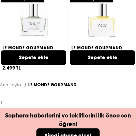
LE MONDE GOURMAND
LE MONDE GOURMAND
Pistachio Brûlée
Banane Délice
Eau de Parfum
Sepete ekle
Eau de Parfum
Sepete ekle
2.499 TL
2
2.499 TL
Ana sayfa
LE MONDE GOURMAND
1
Sephora haberlerini ve tekliflerini ilk önce sen
öğren!
Şimdi abone olun!