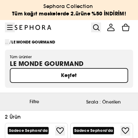
Menüye git
Ana içeriğe git
Alt bilgiye git
Sephora Collection
Tüm kağıt maskelerde 2.ürüne %50 İNDİRİM!
/
...
LE MONDE GOURMAND
Tüm ürünler
LE MONDE GOURMAND
Keşfet
Filtre
Sırala :
Önerilen
2 Ürün
Sadece Sephora'da
Sadece Sephora'da