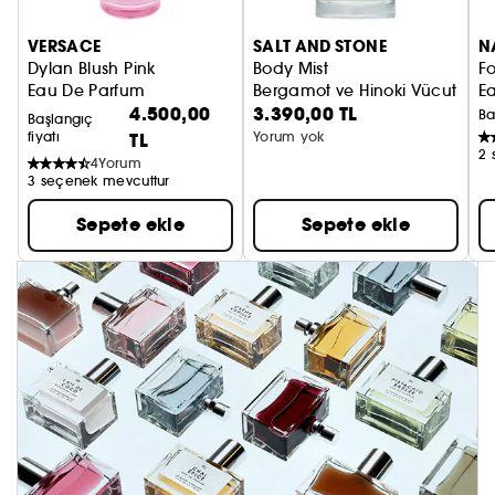
VERSACE
SALT AND STONE
N
Dylan Blush Pink
Body Mist
Fo
Eau De Parfum
Bergamot ve Hinoki Vücut Spre
E
4.500,00
3.390,00 TL
Ba
Başlangıç
fiyatı
TL
Yorum yok
2 
4
Yorum
3 seçenek mevcuttur
Sepete ekle
Sepete ekle