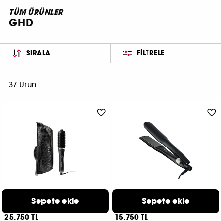
TÜM ÜRÜNLER
GHD
SIRALA
FILTRELE
37 Ürün
GHD
GHD
Sepete ekle
Sepete ekle
Duet Blowdry
Styler Max
Islaktan Fönlüye Saç Kurutma Fırçası Hediye Seti
Uzun, Kalın Telli ve Kıvırcık Saçlar İçin Düzleştirici
25.750 TL
15.750 TL