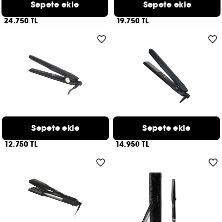
Sepete ekle
Sepete ekle
Duet Blowdry
Styler Voyage Unplugged
Islaktan Fönlüye Saç Kurutma Fırçası
Kablosuz Retouch Düzleştirici
24.750 TL
19.750 TL
GHD
GHD
Sepete ekle
Sepete ekle
Mini Styler
Styler Gold
Kısa Saçlar ve Kaküller İçin Düzleştirici
Tüm Saç Tipleri İçin Düzleştirici
12.750 TL
14.950 TL