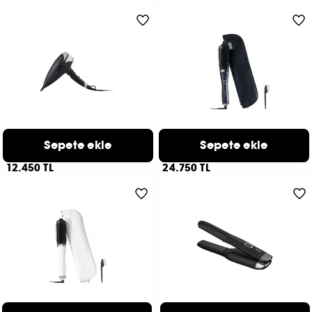
GHD
GHD
Sepete ekle
Sepete ekle
Helios™
Duet Blowdry
Profesyonel Saç Kurutma Makinesi
2’si 1 Arada Fön Fırçası
12.450 TL
24.750 TL
GHD
GHD