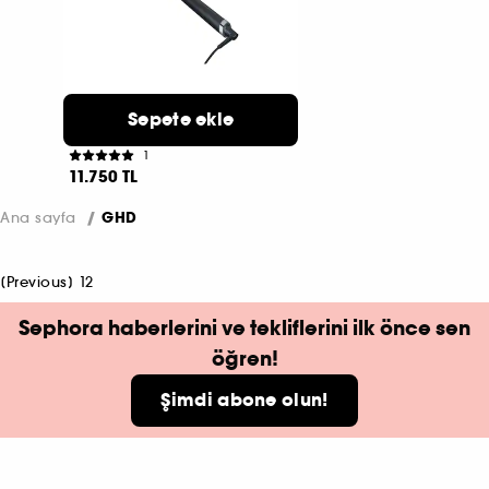
GHD
Sepete ekle
Curve
Classic Curl Tong Bukle Maşası
1
11.750 TL
Ana sayfa
GHD
[
Previous
]
1
2
Sephora haberlerini ve tekliflerini ilk önce sen
öğren!
Şimdi abone olun!