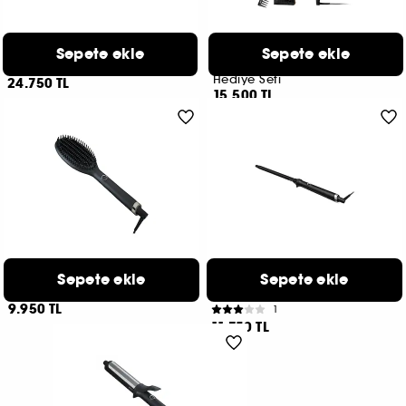
GHD
GHD
Sepete ekle
Sepete ekle
Duet Style
Chronos Curve Conıcal
Wand
2’si 1 Arada Kurutmalı Düzleştirici
Hediye Seti
24.750 TL
15.500 TL
GHD
GHD
Sepete ekle
Sepete ekle
Gilde Isıtmalı Fırça
Thin Wand
Fön Etkili Düzleştirme
Kısa-Uzun Saçlar İçin İnce ve Belirgin Bukle Maşası
9.950 TL
1
11.750 TL