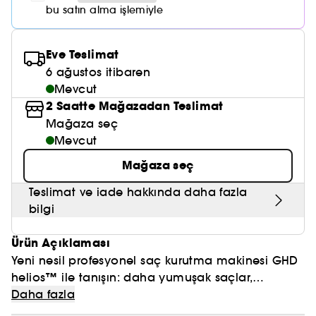
Nemlendirici Bakım
Maske
Okyanus Esansı
Karma ve Yağlı Saçlar
bu satın alma işlemiyle
CHAMPO
SOL DE JANEIRO
Saç Bakım Setleri
SUPERGOOP!
Matlaştırıcı Bakım
Cilt & Makyaj Temizleyiciler
Kuru Saç Bakımı
GHD
SUMMER FRIDAYS
Eve Teslimat
GISOU
Kızarıklık için Bakım
6 ağustos itibaren
Cilt Bakım Setleri
LE MONDE GOURMAND
ERBORIAN
Mevcut
OUAI
Sıkılaştırıcı ve Lifting Etkili Bakım
2 Saatte Mağazadan Teslimat
OLAPLEX
AMIKA
Mağaza seç
Cilt Tonu Eşitsizliği için Bakım
Mevcut
KÉRASTASE
KAYALI
Gözenek Karşıtı
Mağaza seç
TANGLE TEEZER
LE MONDE GOURMAND
Işıltı Veren Bakım
Teslimat ve iade hakkında daha fazla
GISOU
bilgi
K18
Ürün Açıklaması
Yeni nesil profesyonel saç kurutma makinesi GHD
KAYALI
helios™ ile tanışın: daha yumuşak saçlar,
katlanan parlaklık ve şekillendirme sırasında tam
Daha fazla
ARMANI
kontrol.