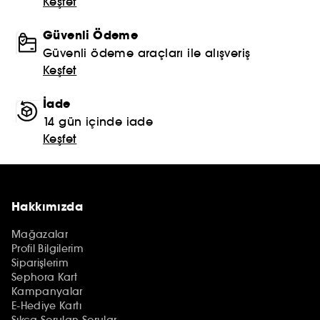
Keşfet
Güvenli Ödeme
Güvenli ödeme araçları ile alışveriş
Keşfet
İade
14 gün içinde iade
Keşfet
Hakkımızda
Mağazalar
Profil Bilgilerim
Siparişlerim
Sephora Kart
Kampanyalar
E-Hediye Kartı
Sıkça Sorulan Sorular