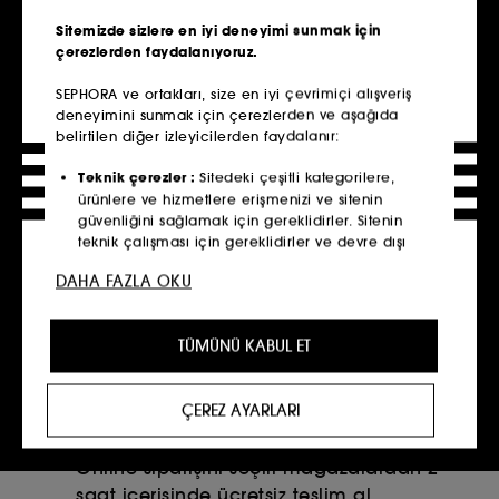
Sitemizde sizlere en iyi deneyimi sunmak için
çerezlerden faydalanıyoruz.​
SEPHORA ve ortakları, size en iyi çevrimiçi alışveriş
deneyimini sunmak için çerezlerden ve aşağıda
belirtilen diğer izleyicilerden faydalanır:​
Teknik çerezler :
Sitedeki çeşitli kategorilere,
ürünlere ve hizmetlere erişmenizi ve sitenin
güvenliğini sağlamak için gereklidirler. Sitenin
teknik çalışması için gereklidirler ve devre dışı
Sephora haberlerini ve tekliflerini ilk önce sen
bırakılamazlar.​
DAHA FAZLA OKU
öğren!
Kişiselleştirme çerezleri
:
Tercihlerinize en uygun
ürün, hizmet ve içeriği önererek size gelişmiş ve
Şimdi abone olun!
TÜMÜNÜ KABUL ET
kişiselleştirilmiş bir deneyimin yanı sıra profilinize
özel promosyon teklifleri sunmamıza yardımcı
olurlar.
ÇEREZ AYARLARI
Sosyal ağ ve reklam çerezleri
:
Bunlar,
Tıkla, Mağazadan Al
görüntülediğiniz sayfalara, tarama geçmişinize ve
Online siparişini seçili mağazalardan 2
etkileşim geçmişinize dayalı olarak üçüncü taraf
saat içerisinde ücretsiz teslim al
siteler ve sosyal ağlar dahil olmak üzere reklamlar