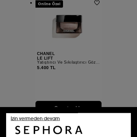
Online Özel
CHANEL
LE LIFT
Yatıştırıcı Ve Sıkılaştırıcı Göz Kremi
5.400 TL
Sepete ekle
İzin vermeden devam