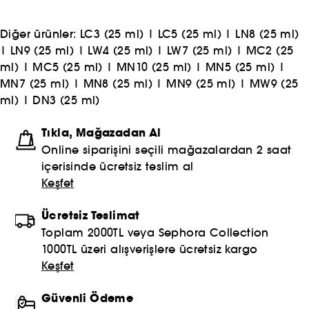
Diğer ürünler:
LC3 (25 ml)
|
LC5 (25 ml)
|
LN8 (25 ml)
|
LN9 (25 ml)
|
LW4 (25 ml)
|
LW7 (25 ml)
|
MC2 (25
ml)
|
MC5 (25 ml)
|
MN10 (25 ml)
|
MN5 (25 ml)
|
MN7 (25 ml)
|
MN8 (25 ml)
|
MN9 (25 ml)
|
MW9 (25
ml)
|
DN3 (25 ml)
Tıkla, Mağazadan Al
Online siparişini seçili mağazalardan 2 saat
içerisinde ücretsiz teslim al
Keşfet
Ücretsiz Teslimat
Toplam 2000TL veya Sephora Collection
1000TL üzeri alışverişlere ücretsiz kargo
Keşfet
Güvenli Ödeme