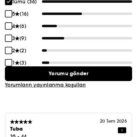
Tümü (36)
5
(16)
4
(6)
3
(9)
2
(2)
1
(3)
Yorumu gönder
Yorumların yayınlanma koşulları
20 Tem 2026
Tuba
35 - 44