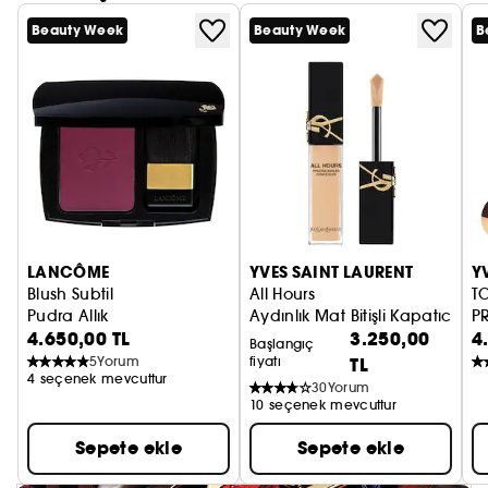
Beauty Week
Beauty Week
B
LANCÔME
YVES SAINT LAURENT
Y
Blush Subtil
All Hours
T
Pudra Allık
Aydınlık Mat Bitişli Kapatıcı
P
4.650,00 TL
3.250,00
4
M
Başlangıç
5
Yorum
fiyatı
TL
4 seçenek mevcuttur
30
Yorum
10 seçenek mevcuttur
Sepete ekle
Sepete ekle