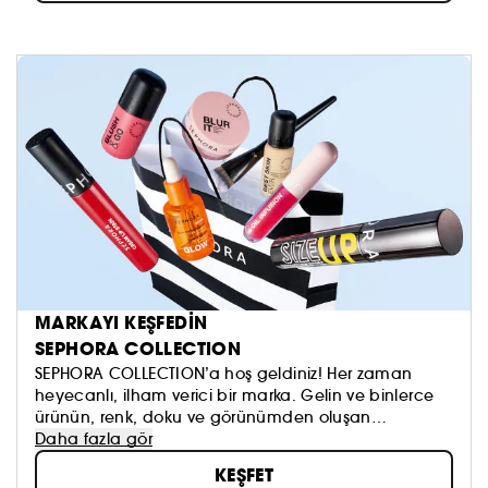
MARKAYI KEŞFEDİN
SEPHORA COLLECTION
SEPHORA COLLECTION’a hoş geldiniz! Her zaman
heyecanlı, ilham verici bir marka. Gelin ve binlerce
ürünün, renk, doku ve görünümden oluşan
koleksiyonumuzu keşfedin. Dilediğinizi sürmeye, kendi
Daha fazla gör
güzellik anlayışınızı oluşturmaya ve hepsinden de
KEŞFET
öte, aynada gördüklerinizi sevmeye çekinmeyin!