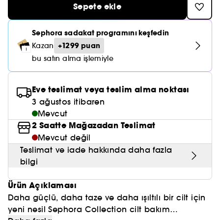
Nemlendirici Bakım
Sepete ekle
Maske
Okyanus Esansı
Karma ve Yağlı Saçlar
CHAMPO
SOL DE JANEIRO
Saç Bakım Setleri
SUPERGOOP!
Matlaştırıcı Bakım
Cilt & Makyaj Temizleyiciler
Kuru Saç Bakımı
GHD
Sephora sadakat programını keşfedin
SUMMER FRIDAYS
GISOU
+1299 puan
Kazan
Kızarıklık için Bakım
Cilt Bakım Setleri
LE MONDE GOURMAND
ERBORIAN
bu satın alma işlemiyle
OUAI
Sıkılaştırıcı ve Lifting Etkili Bakım
OLAPLEX
AMIKA
Eve teslimat veya teslim alma noktası
Cilt Tonu Eşitsizliği için Bakım
KÉRASTASE
3 ağustos itibaren
KAYALI
Gözenek Karşıtı
Mevcut
TANGLE TEEZER
2 Saatte Mağazadan Teslimat
LE MONDE GOURMAND
Işıltı Veren Bakım
Mevcut değil
GISOU
Teslimat ve iade hakkında daha fazla
bilgi
K18
Ürün Açıklaması
KAYALI
Daha güçlü, daha taze ve daha ışıltılı bir cilt için
yeni nesil Sephora Collection cilt bakım
ARMANI