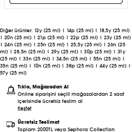
Topla, oyna ve paylaş #sephoracollection
Diğer ürünler:
12y (25 ml)
|
14p (25 ml)
|
18,5y (25 ml)
|
20n (25 ml)
|
21p (25 ml)
|
22p (25 ml)
|
23y (25 ml)
|
24n (25 ml)
|
25n (25 ml)
|
25,5y (25 ml)
|
26n (25
ml)
|
28,5n (25 ml)
|
29y (25 ml)
|
30p (25 ml)
|
31y
(25 ml)
|
33n (25 ml)
|
34,5n (25 ml)
|
55n (25 ml)
|
35n (25 ml)
|
10n (25 ml)
|
38p (25 ml)
|
44y (25 ml)
|
57y (25 ml)
Tıkla, Mağazadan Al
Online siparişini seçili mağazalardan 2 saat
içerisinde ücretsiz teslim al
Keşfet
Ücretsiz Teslimat
Toplam 2000TL veya Sephora Collection