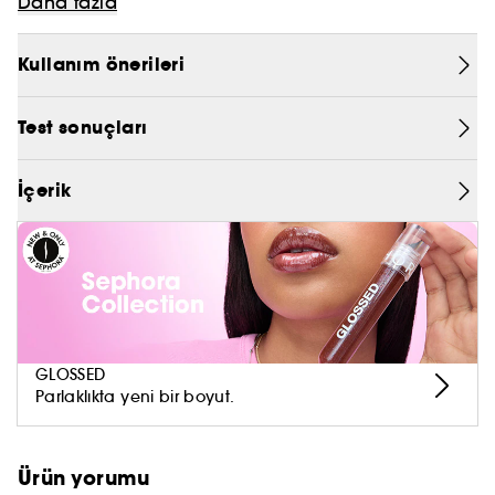
fondöteni!
Daha fazla
PRADA
- Doku: Sıvı
Kullanım önerileri
CHLOÉ
- Kapsam: Orta
- Bitiş: Doğal, Işıltılı-parlak
JEAN PAUL GAULTIER
Test sonuçları
- Cilt tipi: Tüm cilt tipleri
İçerik
GLOSSED
Parlaklıkta yeni bir boyut.
Ürün yorumu