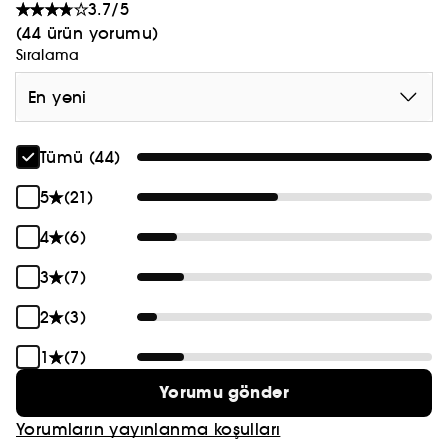
3.7/5
(44 ürün yorumu)
Sıralama
En yeni
Tümü (44)
5
(21)
4
(6)
3
(7)
2
(3)
1
(7)
Yorumu gönder
Yorumların yayınlanma koşulları