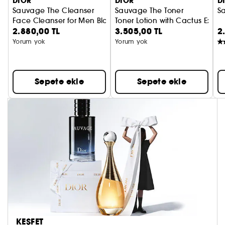
DIOR
DIOR
D
Sauvage The Cleanser
Sauvage The Toner
S
Face Cleanser for Men Black Charcoal and Cactus
Toner Lotion with Cactus Extra
2.880,00 TL
3.505,00 TL
2
Yorum yok
Yorum yok
Sepete ekle
Sepete ekle
KEŞFET