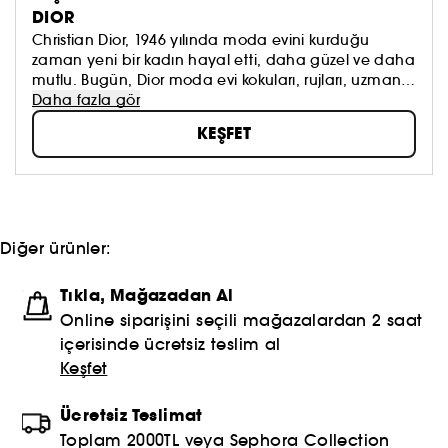
DIOR
Christian Dior, 1946 yılında moda evini kurduğu
zaman yeni bir kadın hayal etti, daha güzel ve daha
mutlu. Bugün, Dior moda evi kokuları, rujları, uzman
cilt bakım ürünleri ve couture tasarımlarıyla mutlak
Daha fazla gör
yaratıcılığı ve zerafeti kutluyor.
KEŞFET
Diğer ürünler:
Tıkla, Mağazadan Al
Online siparişini seçili mağazalardan 2 saat
içerisinde ücretsiz teslim al
Keşfet
Ücretsiz Teslimat
Toplam 2000TL veya Sephora Collection