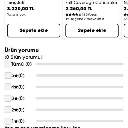
Tıraş Jeli
Full-Coverage Concealer
Ne
3.220,00 TL
2.260,00 TL
2
Kapatıcı
Yorum yok
135
Yorum
12 seçenek mevcuttur
16
Sepete ekle
Sepete ekle
Ürün yorumu
(0 ürün yorumu)
Tümü (0)
5
(0)
4
(0)
3
(0)
2
(0)
1
(0)