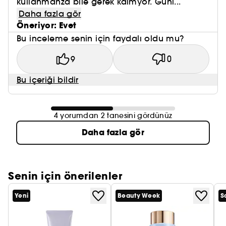
kullanmanza bile gerek kalmyor. Günl...
Daha fazla gör
Öneriyor: Evet
Bu inceleme senin için faydalı oldu mu?
9
0
Bu içeriği bildir
4 yorumdan 2 tanesini gördünüz
Daha fazla gör
Senin için önerilenler
Yeni
Beauty Week
S