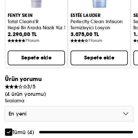
FENTY SKIN
ESTÉE LAUDER
S
Total Cleans'R
Perfectly Clean Infisuon
S
Hepsi Bir Arada Nazik Yüz Temizleyici Ve Makyaj Temizleyici
Temizleyici Losyon
Bo
2.290,00 TL
3.075,00 TL
1
7
Yorum
1
Yorum
Sepete ekle
Sepete ekle
Ürün yorumu
3/5
(4 ürün yorumu)
Sıralama
En yeni
Tümü (4)