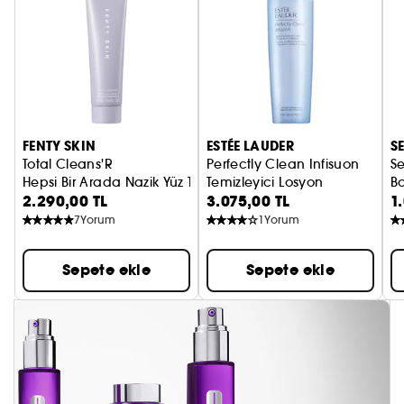
FENTY SKIN
ESTÉE LAUDER
S
Total Cleans'R
Perfectly Clean Infisuon
S
Hepsi Bir Arada Nazik Yüz Temizleyici Ve Makyaj Temizleyici
Temizleyici Losyon
Bo
2.290,00 TL
3.075,00 TL
1
7
Yorum
1
Yorum
Sepete ekle
Sepete ekle