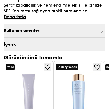
Şeffaf kapatıcılık ve nemlendirme etkisi ile birlikte
PRADA
SPF Koruması sağlayan renkli nemlendirici
CHLOÉ
formülüdür.
Daha fazla
JEAN PAUL GAULTIER
Kullanım önerileri
İçerik
Görünümünü tamamla
Yeni
Beauty Week
S