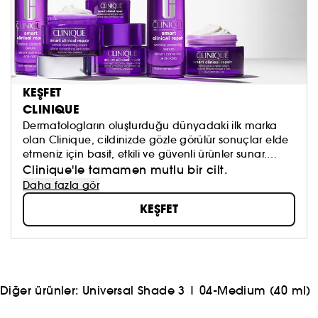
KEŞFET
CLINIQUE
Dermatologların oluşturduğu dünyadaki ilk marka
olan Clinique, cildinizde gözle görülür sonuçlar elde
etmeniz için basit, etkili ve güvenli ürünler sunar.
Paraben ve ftalat içermeyen kokusuz formüller, ciltte
Clinique'le tamamen mutlu bir cilt.
tahriş yapmadan maksimum sonuçlar garanti
Daha fazla gör
edecek şekilde tasarlanmıştır.
KEŞFET
Diğer ürünler:
Universal Shade 3
|
04-Medium (40 ml)