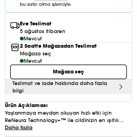
Nemlendirici Bakım
Maske
Okyanus Esansı
Karma ve Yağlı Saçlar
bu satın alma işlemiyle
CHAMPO
SOL DE JANEIRO
Saç Bakım Setleri
SUPERGOOP!
Matlaştırıcı Bakım
Cilt & Makyaj Temizleyiciler
Kuru Saç Bakımı
GHD
SUMMER FRIDAYS
Eve Teslimat
GISOU
Kızarıklık için Bakım
5 ağustos itibaren
Cilt Bakım Setleri
LE MONDE GOURMAND
ERBORIAN
Mevcut
OUAI
Sıkılaştırıcı ve Lifting Etkili Bakım
2 Saatte Mağazadan Teslimat
OLAPLEX
AMIKA
Mağaza seç
Cilt Tonu Eşitsizliği için Bakım
Mevcut
KÉRASTASE
KAYALI
Gözenek Karşıtı
Mağaza seç
TANGLE TEEZER
LE MONDE GOURMAND
Işıltı Veren Bakım
Teslimat ve iade hakkında daha fazla
GISOU
bilgi
K18
Ürün Açıklaması
Yaşlanmaya meydan okuyan hızlı etki için
KAYALI
ReNeura Technology+™ ile cildinizin en ışıltılı
halini yeniden keşfedin ve potansiyelini ortaya
(1) 1. maske için
Daha fazla
ARMANI
çıkarın. Bu teknoloji, yaşlanma belirtilerine karşı