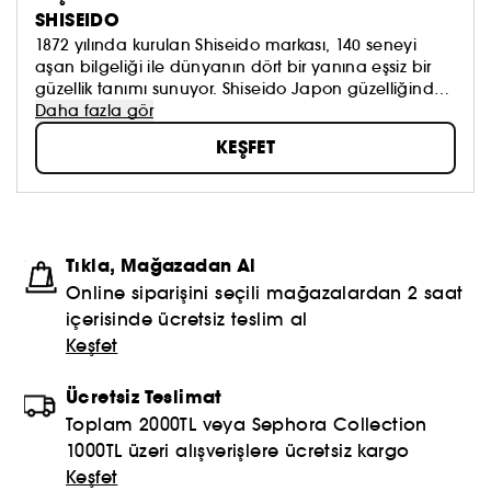
SHISEIDO
1872 yılında kurulan Shiseido markası, 140 seneyi
aşan bilgeliği ile dünyanın dört bir yanına eşsiz bir
güzellik tanımı sunuyor. Shiseido Japon güzelliğinden
esinlenerek paylaşım ve empatiyle beslenen güçlü
Daha fazla gör
ve pozitif bir güzellik ortaya çıkarırken aynı zamanda
KEŞFET
güzellik nerede olursa olsun onu bulup tüm dünya ile
paylaşıyor.
Tıkla, Mağazadan Al
Online siparişini seçili mağazalardan 2 saat
içerisinde ücretsiz teslim al
Keşfet
Ücretsiz Teslimat
Toplam 2000TL veya Sephora Collection
1000TL üzeri alışverişlere ücretsiz kargo
Keşfet