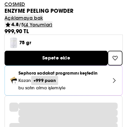
COSMED
ENZYME PEELING POWDER
Açıklamaya bak
4.8
/5
(4 Yorumlar)
999,90 TL
75 gr
Sepete ekle
Sephora sadakat programını keşfedin
+999 puan
Kazan
bu satın alma işlemiyle