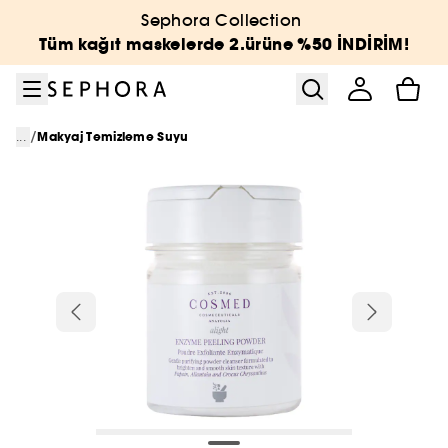
Menüye git
Ana içeriğe git
Alt bilgiye git
Sephora Collection
Tüm kağıt maskelerde 2.ürüne %50 İNDİRİM!
/
...
Makyaj Temizleme Suyu