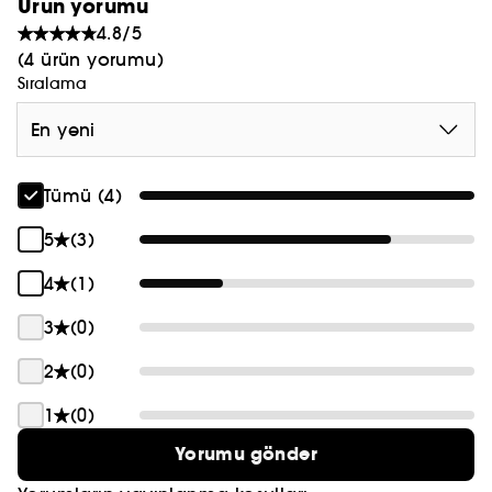
Ürün yorumu
4.8/5
(4 ürün yorumu)
Sıralama
En yeni
Tümü (4)
5
(3)
4
(1)
3
(0)
2
(0)
1
(0)
Yorumu gönder