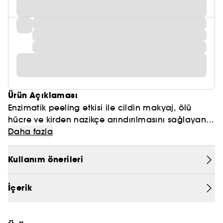
Ürün Açıklaması
Enzimatik peeling etkisi ile cildin makyaj, ölü
hücre ve kirden nazikçe arındırılmasını sağlayan
toz temizleyici. Mikro düzeyde cildi soyarak
Daha fazla
aydınlık etki yaratır. 4 mevsim kullanıma
uygundur.
Kullanım önerileri
İçerik