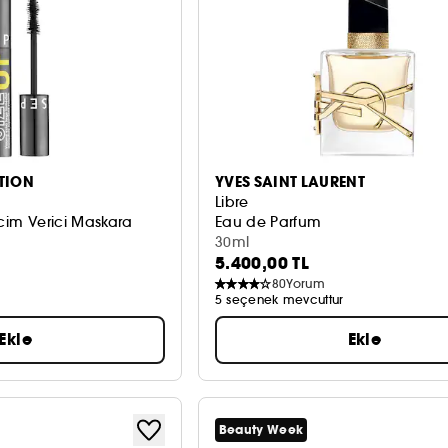
TION
YVES SAINT LAURENT
Libre
acim Verici Maskara
Eau de Parfum
30ml
5.400,00 TL
80
Yorum
5 seçenek mevcuttur
Ekle
Ekle
Beauty Week