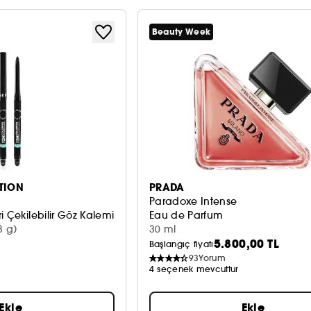
Beauty Week
TION
PRADA
Paradoxe Intense
i Çekilebilir Göz Kalemi
Eau de Parfum
3 g)
30 ml
5.800,00 TL
Başlangıç fiyatı
93
Yorum
4 seçenek mevcuttur
r
Ekle
Ekle