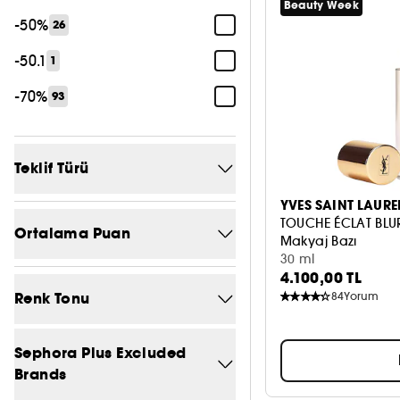
Beauty Week
-50%
26
-50.1
1
-70%
93
Teklif Türü
YVES SAINT LAURE
Sadece Sephora'da
137
TOUCHE ÉCLAT BLU
Ortalama Puan
Makyaj Bazı
Yeni
161
30 ml
4.100,00 TL
5/5
121
Exclu web
1
Renk Tonu
84
Yorum
4/5
440
Edition limitée
3
Bej
118
Sephora Plus Excluded
3/5
717
Özel Teklif
832
Brands
Beyaz
15
2/5
782
Flag 11
86