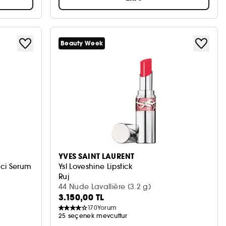
Beauty Week
YVES SAINT LAURENT
ici Serum
Ysl Loveshine Lipstick
Ruj
44 Nude Lavallière (3.2 g)
3.150,00 TL
170
Yorum
25 seçenek mevcuttur