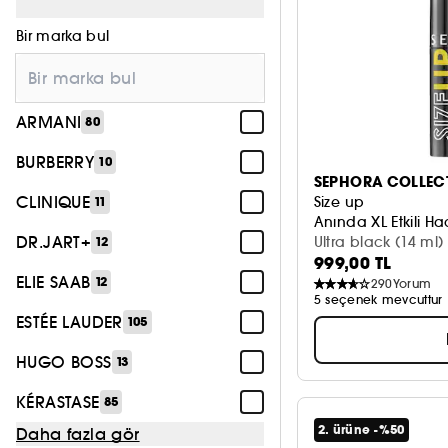
Parfüm
276
Bir marka bul
Cilt Bakımı
264
Vücut ve Banyo
16
ARMANI
80
Aksesuar
91
BURBERRY
10
Saç Bakımı
154
SEPHORA COLLEC
CLINIQUE
Size up
11
Saç Aksesuarı
2
Anında XL Etkili H
DR.JART+
Ultra black (14 ml)
12
999,00 TL
ELIE SAAB
12
290
Yorum
5 seçenek mevcuttur
ESTÉE LAUDER
105
HUGO BOSS
13
KÉRASTASE
85
2. ürüne -%50
Daha fazla gör