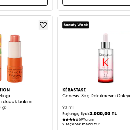
Beauty Week
TION
KÉRASTASE
lingi
Genesis- Saç Dökülmesini Önley
en dudak bakımı
0 g)
90 ml
2.000,00 TL
Başlangıç fiyatı
59
Yorum
2 seçenek mevcuttur