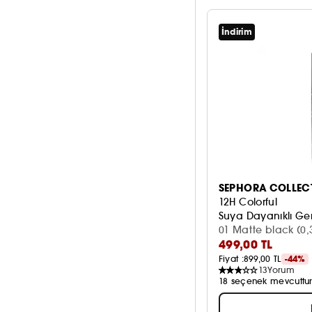
Hayır
1074
Çoklu
21
1/5
805
İndirim
Gri
22
Kahverengi
117
Kırmızı
62
Mavi
25
Mor
56
Daha fazla gör
SEPHORA COLLEC
12H Colorful
Suya Dayanıklı Ger
01 Matte black (0,
499,00 TL
Fiyat :
899,00 TL
-44%
13
Yorum
18 seçenek mevcuttu