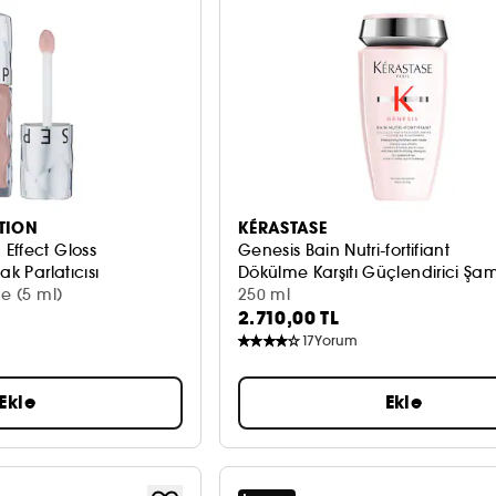
TION
KÉRASTASE
Effect Gloss
Genesis Bain Nutri-fortifiant
ak Parlatıcısı
Dökülme Karşıtı Güçlendirici Ş
e (5 ml)
250 ml
2.710,00 TL
17
Yorum
Ekle
Ekle