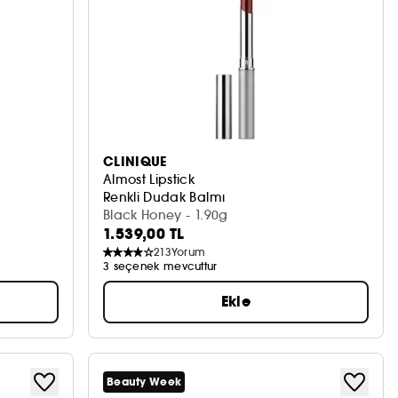
CLINIQUE
Almost Lipstick
Renkli Dudak Balmı
Black Honey - 1.90g
1.539,00 TL
213
Yorum
3 seçenek mevcuttur
Ekle
Beauty Week