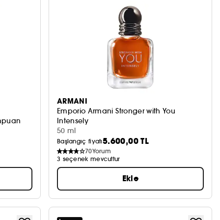
ARMANI
Emporio Armani Stronger with You
ampuan
Intensely
Eau de Parfum
50 ml
5.600,00 TL
Başlangıç fiyatı
70
Yorum
3 seçenek mevcuttur
Ekle