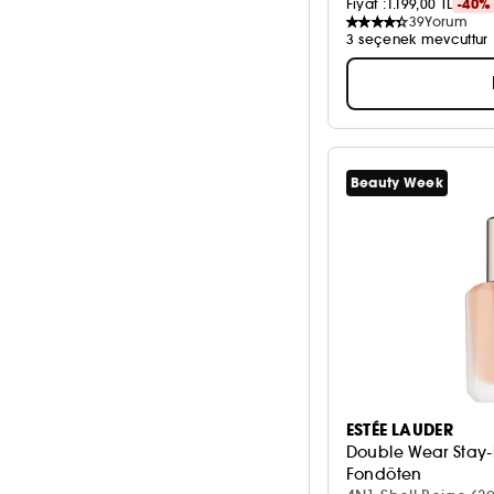
Fiyat :
1.199,00 TL
-40%
39
Yorum
3 seçenek mevcuttur
Beauty Week
ESTÉE LAUDER
Double Wear Stay-
Fondöten