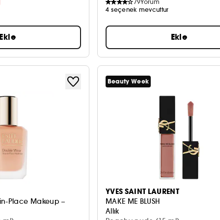
79
Yorum
4 seçenek mevcuttur
Ekle
Ekle
Beauty Week
YVES SAINT LAURENT
in-Place Makeup –
MAKE ME BLUSH
Allık