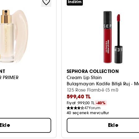
İndirim
NT
SEPHORA COLLECTION
R PRIMER
Cream Lip Stain
Bulaşmayan Kadife Bitişli Ruj - Mat
125 Rose Flambé (5 ml)
599,40 TL
Fiyat :
999,00 TL
-40%
47
Yorum
40 seçenek mevcuttur
Ekle
Ekle