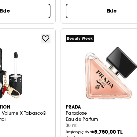
Ekle
Ekle
Beauty Week
TION
PRADA
p Volume X Tabasco®
Paradoxe
ıcı
Eau de Parfum
30 ml
5.750,00 TL
Başlangıç fiyatı