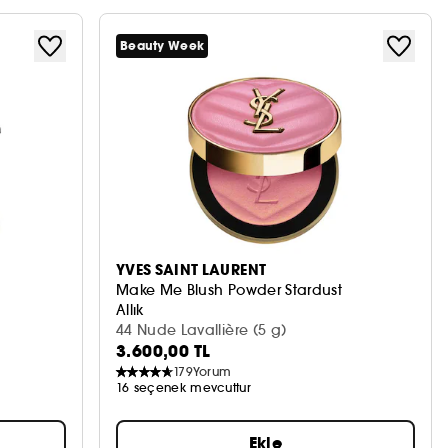
Beauty Week
YVES SAINT LAURENT
Make Me Blush Powder Stardust
Allık
44 Nude Lavallière (5 g)
3.600,00 TL
179
Yorum
16 seçenek mevcuttur
Ekle