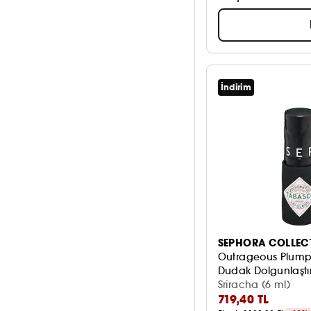
İndirim
SEPHORA COLLEC
Outrageous Plum
Dudak Dolgunlaştır
Sriracha (6 ml)
719,40 TL