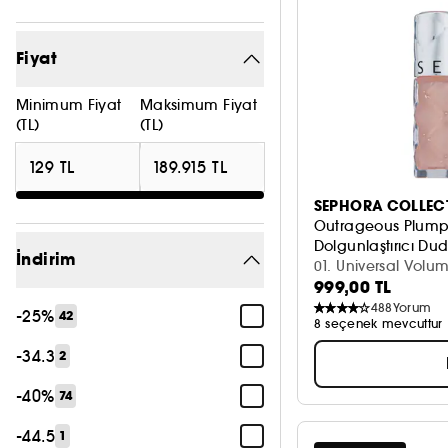
Fiyat
Minimum Fiyat
Maksimum Fiyat
(TL)
(TL)
SEPHORA COLLEC
Outrageous Plump 
Dolgunlaştırıcı Dud
İndirim
01. Universal Volum
999,00 TL
488
Yorum
-25%
42
8 seçenek mevcuttur
-34.3
2
-40%
74
-44.5
1