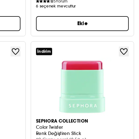
5
Yorum
6 seçenek mevcuttur
Ekle
İndirim
SEPHORA COLLECTION
Color Twister
Renk Değiştiren Stick