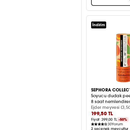
İndirim
SEPHORA COLLEC
Soyucu dudak pee
8 saat nemlendir
Ejder meyvesi (3,5
199,50 TL
Fiyat :
399,00 TL
-50%
30
Yorum
2 seçenek mevcuttur