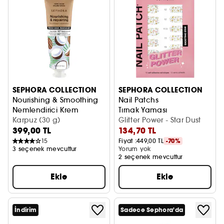
SEPHORA COLLECTION
SEPHORA COLLECTION
Nourishing & Smoothing
Nail Patchs
Nemlendirici Krem
Tırnak Yaması
Karpuz (30 g)
Glitter Power - Star Dust
399,00 TL
134,70 TL
15
Fiyat :
449,00 TL
-70%
3 seçenek mevcuttur
Yorum yok
2 seçenek mevcuttur
Ekle
Ekle
İndirim
Sadece Sephora'da