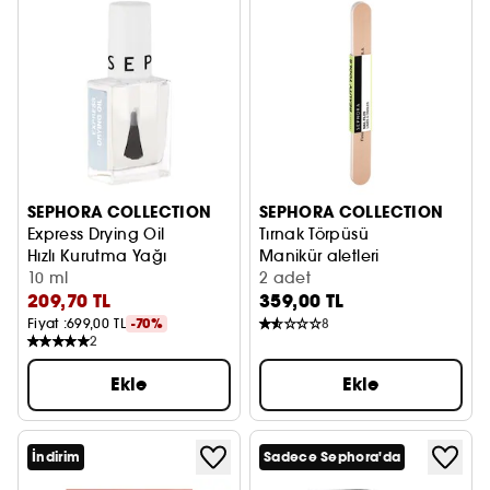
SEPHORA COLLECTION
SEPHORA COLLECTION
Express Drying Oil
Tırnak Törpüsü
Hızlı Kurutma Yağı
Manikür aletleri
10 ml
2 adet
209,70 TL
359,00 TL
Fiyat :
699,00 TL
-70%
8
2
Ekle
Ekle
İndirim
Sadece Sephora'da