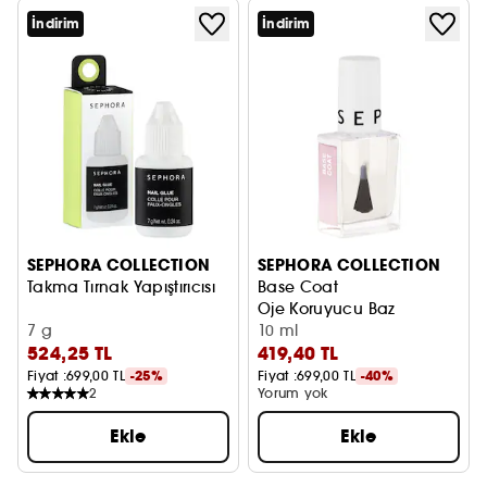
İndirim
İndirim
SEPHORA COLLECTION
SEPHORA COLLECTION
Takma Tırnak Yapıştırıcısı
Base Coat
Oje Koruyucu Baz
7 g
10 ml
524,25 TL
419,40 TL
Fiyat :
699,00 TL
-25%
Fiyat :
699,00 TL
-40%
2
Yorum yok
Ekle
Ekle