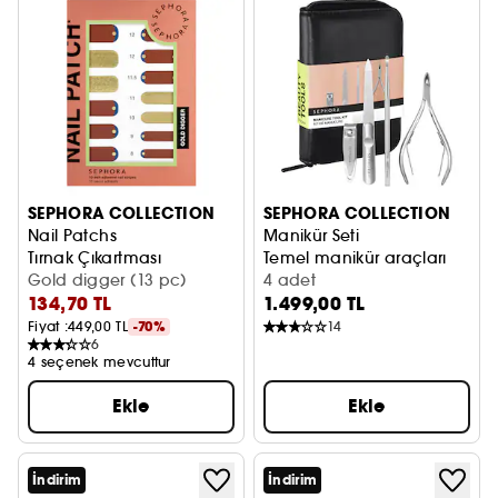
SEPHORA COLLECTION
SEPHORA COLLECTION
Nail Patchs
Manikür Seti
Tırnak Çıkartması
Temel manikür araçları
Gold digger (13 pc)
4 adet
134,70 TL
1.499,00 TL
Fiyat :
449,00 TL
-70%
14
6
4 seçenek mevcuttur
Ekle
Ekle
İndirim
İndirim