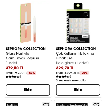
SEPHORA COLLECTION
SEPHORA COLLECTION
Glass Nail File
Çok Kullanımlık Takma
Cam Tırnak Törpüsü
Tırnak Seti
1 adet
Jel Etkisi, Uzman Sonuç
Holo glaze (1 adet)
379,50 TL
329,70 TL
Fiyat :
759,00 TL
-50%
Fiyat :
1.099,00 TL
-70%
5
5
3 seçenek mevcuttur
Ekle
Ekle
İndirim
Sadece Sephora'da