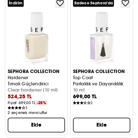
İndirim
Sadece Sephora'da
SEPHORA COLLECTION
SEPHORA COLLECTION
Hardener
Top Coat
Tırnak Güçlendirici
Parlaklık ve Dayanıklılık
Clear hardener (10 ml)
10 ml
524,25 TL
699,00 TL
Fiyat :
699,00 TL
-25%
2
3
2 seçenek mevcuttur
Ekle
Ekle