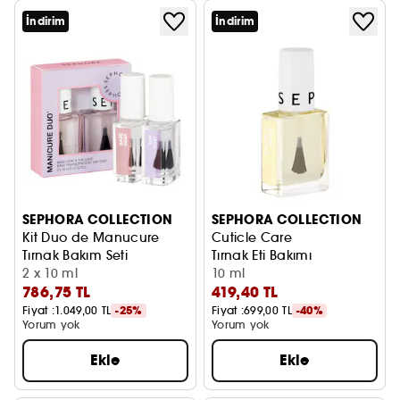
İndirim
İndirim
SEPHORA COLLECTION
SEPHORA COLLECTION
Kit Duo de Manucure
Cuticle Care
Tırnak Bakım Seti
Tırnak Eti Bakımı
2 x 10 ml
10 ml
786,75 TL
419,40 TL
Fiyat :
1.049,00 TL
-25%
Fiyat :
699,00 TL
-40%
Yorum yok
Yorum yok
Ekle
Ekle