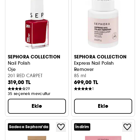
SEPHORA COLLECTION
SEPHORA COLLECTION
Nail Polish
Express Nail Polish
Oje
Remover
201 RED CARPET
Oje Çıkarıcı
85 ml
319,00 TL
699,00 TL
29
1
35 seçenek mevcuttur
Ekle
Ekle
Sadece Sephora'da
İndirim