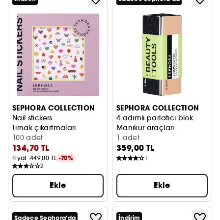
SEPHORA COLLECTION
SEPHORA COLLECTION
Nail stickers
4 adımlı parlatıcı blok
Tırnak çıkartmaları
Manikür araçları
100 adet
1 adet
134,70 TL
359,00 TL
Fiyat :
449,00 TL
-70%
1
2
Ekle
Ekle
Sadece Sephora'da
İndirim