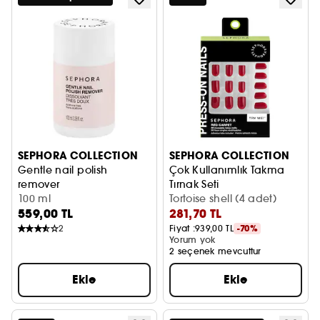
SEPHORA COLLECTION
SEPHORA COLLECTION
Gentle nail polish
Çok Kullanımlık Takma
remover
Tırnak Seti
Oje Çıkarıcı
100 ml
Jel Etkisi, Uzman Sonuç
Tortoise shell (4 adet)
559,00 TL
281,70 TL
2
Fiyat :
939,00 TL
-70%
Yorum yok
2 seçenek mevcuttur
Ekle
Ekle