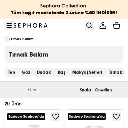
Menüye git
Ana içeriğe git
Alt bilgiye git
Sephora Collection
Tüm kağıt maskelerde 2.ürüne %50 İNDİRİM!
/
...
Tırnak Bakım
Tırnak Bakım
Hızlı bağlantıları atla
Ten
Göz
Dudak
Kaş
Makyaj Setleri
Tırnak B
Filtre
Sırala :
Önerilen
20 Ürün
Sadece Sephora'da
Sadece Sephora'da