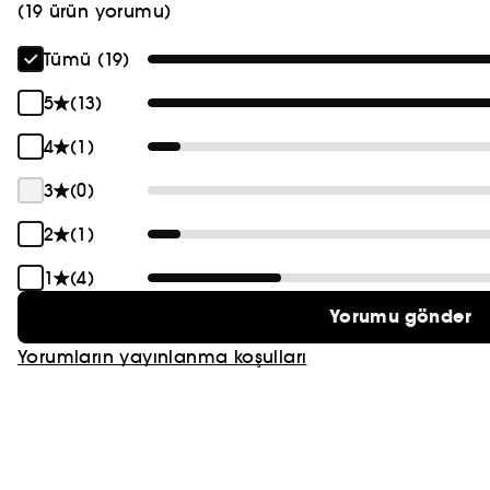
(19 ürün yorumu)
PRADA
Tümü (19)
CHLOÉ
5
(13)
JEAN PAUL GAULTIER
4
(1)
3
(0)
2
(1)
1
(4)
Yorumu gönder
Yorumların yayınlanma koşulları