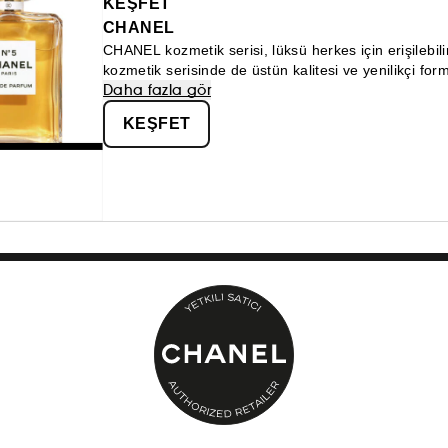
KEŞFET
CHANEL
CHANEL kozmetik serisi, lüksü herkes için erişilebil
kozmetik serisinde de üstün kalitesi ve yenilikçi for
Daha fazla gör
parfüm kategorilerinde CHANEL ayrıcalığını keşfedi
KEŞFET