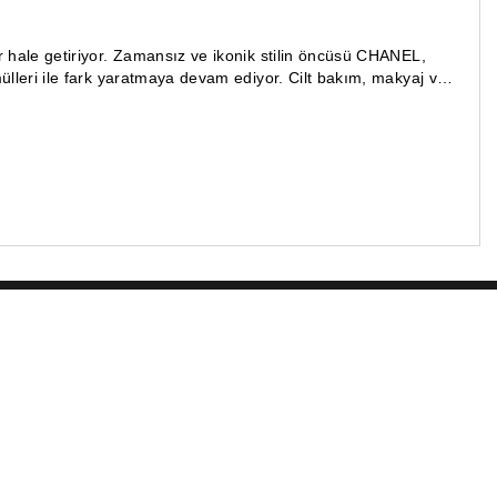
ir hale getiriyor. Zamansız ve ikonik stilin öncüsü CHANEL,
mülleri ile fark yaratmaya devam ediyor. Cilt bakım, makyaj ve
n!