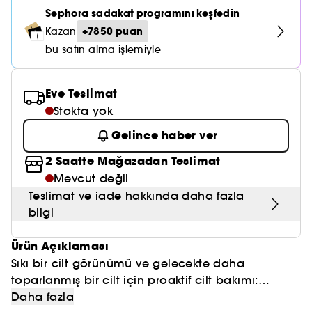
Nemlendirici Bakım
Maske
Okyanus Esansı
Karma ve Yağlı Saçlar
CHAMPO
Sephora sadakat programını keşfedin
SOL DE JANEIRO
Saç Bakım Setleri
SUPERGOOP!
+7850 puan
Kazan
Matlaştırıcı Bakım
Cilt & Makyaj Temizleyiciler
Kuru Saç Bakımı
GHD
bu satın alma işlemiyle
SUMMER FRIDAYS
GISOU
Kızarıklık için Bakım
Cilt Bakım Setleri
LE MONDE GOURMAND
ERBORIAN
OUAI
Eve Teslimat
Sıkılaştırıcı ve Lifting Etkili Bakım
Stokta yok
OLAPLEX
AMIKA
Cilt Tonu Eşitsizliği için Bakım
Gelince haber ver
KÉRASTASE
KAYALI
Gözenek Karşıtı
2 Saatte Mağazadan Teslimat
TANGLE TEEZER
Mevcut değil
LE MONDE GOURMAND
Işıltı Veren Bakım
Teslimat ve iade hakkında daha fazla
GISOU
bilgi
K18
Ürün Açıklaması
Sıkı bir cilt görünümü ve gelecekte daha
KAYALI
toparlanmış bir cilt için proaktif cilt bakımı:
yalnızca 1 haftada daha sıkı bir cilt görünümü
Her sabah ve akşam cilt bakım rutininizin son
Daha fazla
ARMANI