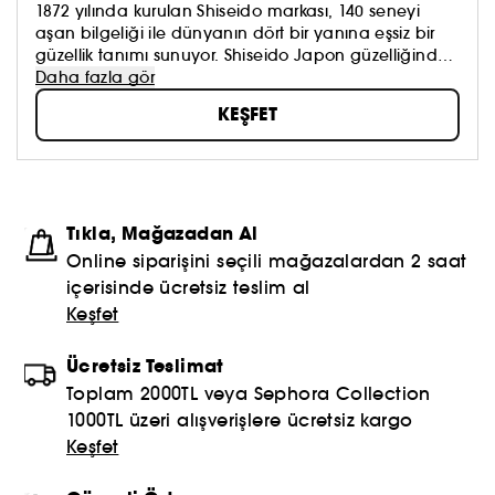
1872 yılında kurulan Shiseido markası, 140 seneyi
aşan bilgeliği ile dünyanın dört bir yanına eşsiz bir
güzellik tanımı sunuyor. Shiseido Japon güzelliğinden
esinlenerek paylaşım ve empatiyle beslenen güçlü
Daha fazla gör
ve pozitif bir güzellik ortaya çıkarırken aynı zamanda
KEŞFET
güzellik nerede olursa olsun onu bulup tüm dünya ile
paylaşıyor.
Tıkla, Mağazadan Al
Online siparişini seçili mağazalardan 2 saat
içerisinde ücretsiz teslim al
Keşfet
Ücretsiz Teslimat
Toplam 2000TL veya Sephora Collection
1000TL üzeri alışverişlere ücretsiz kargo
Keşfet